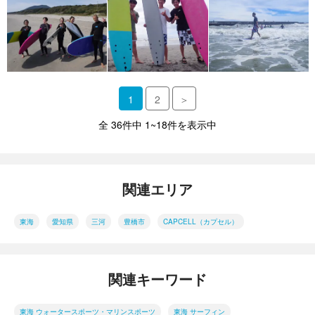
1
2
＞
全 36件中 1~18件を表示中
関連エリア
東海
愛知県
三河
豊橋市
CAPCELL（カプセル）
関連キーワード
東海 ウォータースポーツ・マリンスポーツ
東海 サーフィン