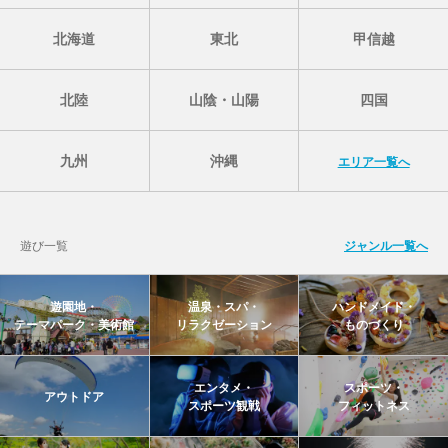
北海道
東北
甲信越
北陸
山陰・山陽
四国
九州
沖縄
エリア一覧へ
遊び一覧
ジャンル一覧へ
遊園地・
温泉・スパ・
ハンドメイド・
テーマパーク・美術館
リラクゼーション
ものづくり
エンタメ・
スポーツ・
アウトドア
スポーツ観戦
フィットネス