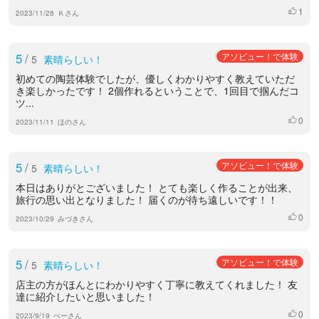
1
いいね
2023/11/28
Ｋさん
5
/
アソビュー！で体験
5
素晴らしい！
初めての陶芸体験でしたが、優しくわかりやすく教えていただ
き楽しかったです！ 2個作れるということで、1回目で掴んだコ
ツ...
0
いいね
2023/11/11
ほのさん
5
/
アソビュー！で体験
5
素晴らしい！
本日はありがとございました！ とても楽しく作ることが出来、
旅行の思い出となりました！ 届くのが待ち遠しいです！！
0
いいね
2023/10/29
みづきさん
5
/
アソビュー！で体験
5
素晴らしい！
店主の方がほんとにわかりやすく丁寧に教えてくれました！ 友
達に紹介したいと思いました！
0
いいね
2023/9/19
ぺーさん