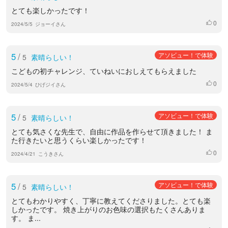
とても楽しかったです！
0
いいね
2024/5/5
ジョーイさん
5
/
アソビュー！で体験
5
素晴らしい！
こどもの初チャレンジ、ていねいにおしえてもらえました
0
いいね
2024/5/4
ひげジイさん
5
/
アソビュー！で体験
5
素晴らしい！
とても気さくな先生で、自由に作品を作らせて頂きました！ ま
た行きたいと思うくらい楽しかったです！
0
いいね
2024/4/21
こうきさん
5
/
アソビュー！で体験
5
素晴らしい！
とてもわかりやすく、丁寧に教えてくださりました。とても楽
しかったです。 焼き上がりのお色味の選択もたくさんありま
す。 ま...