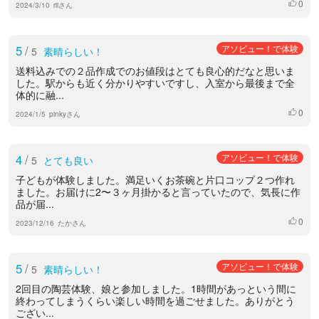
0
いいね
2024/3/10
riiさん
5
/
アソビュー！で体験
5
素晴らしい！
送料込みでの２品作成でのお値段はとても良心的だなと思いま
した。駅からも近く分かりやすいですし、入室から最後まで全
体的に融...
0
いいね
2024/1/5
pinkyさん
4
/
アソビュー！で体験
5
とても良い
子どもが体験しました。満足いくお茶碗と片口コップ２つ作れ
ました。お届けに2〜３ヶ月掛かると言っていたので、気長に作
品が届...
0
いいね
2023/12/16
たかさん
5
/
アソビュー！で体験
5
素晴らしい！
2回目の陶芸体験、娘と参加しました。1時間があっという間に
終わってしまうくらい楽しい時間を過ごせました。ありがとう
ござい...