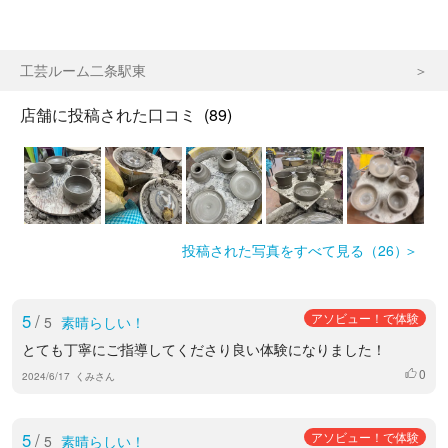
工芸ルーム二条駅東
店舗に投稿された口コミ
(89)
投稿された写真をすべて見る（26）
5
/
アソビュー！で体験
5
素晴らしい！
とても丁寧にご指導してくださり良い体験になりました！
0
いいね
2024/6/17
くみさん
5
/
アソビュー！で体験
5
素晴らしい！