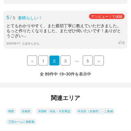
5
/
アソビュー！で体験
5
素晴らしい！
とてもわかりやすく、また親切丁寧に教えていただきました。
もっと作りたくなりました、またぜひ伺いたいです！ありがと
うござい...
0
いいね
2023/9/17
とぼさんさん
…
＜
1
2
3
5
＞
全 89件中 19~30件を表示中
関連エリア
関西
京都府
河原町・烏丸・大宮周辺
中京区（京都市）・二条城
工芸ルーム二条駅東