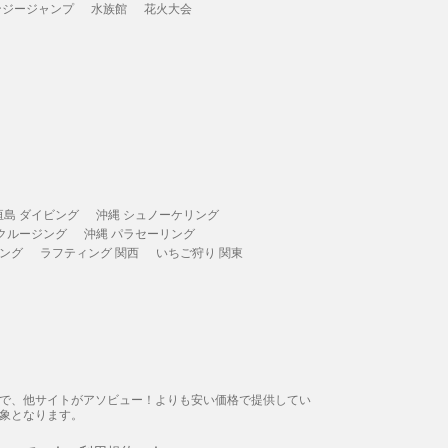
ンジージャンプ
水族館
花火大会
垣島 ダイビング
沖縄 シュノーケリング
 クルージング
沖縄 パラセーリング
ィング
ラフティング 関西
いちご狩り 関東
態で、他サイトがアソビュー！よりも安い価格で提供してい
象となります。