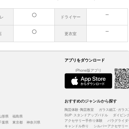
レ
ドライヤー
無
有
店
更衣室
無
有
アプリをダウンロード
iPhone版アプリ
おすすめのジャンルから探す
陶芸体験･陶芸教室
ガラス細工･ガラス
SUP･スタンドアップパドル
ダイビン
山形県
福島県
アクセサリー手作り体験
パラグライダ
千葉県
東京都
神奈川県
キャンドル作り
シルバーアクセサリー