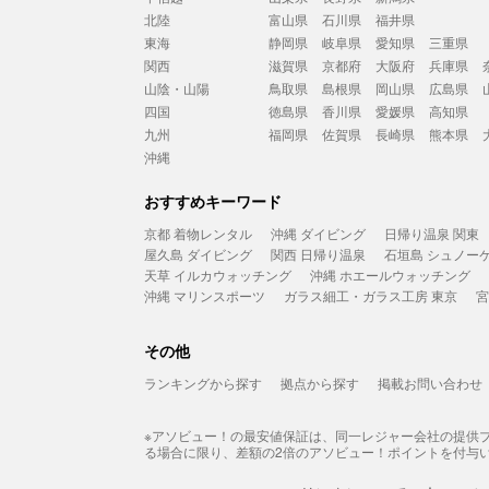
北陸
富山県
石川県
福井県
東海
静岡県
岐阜県
愛知県
三重県
関西
滋賀県
京都府
大阪府
兵庫県
山陰・山陽
鳥取県
島根県
岡山県
広島県
四国
徳島県
香川県
愛媛県
高知県
九州
福岡県
佐賀県
長崎県
熊本県
沖縄
おすすめキーワード
京都 着物レンタル
沖縄 ダイビング
日帰り温泉 関東
屋久島 ダイビング
関西 日帰り温泉
石垣島 シュノー
天草 イルカウォッチング
沖縄 ホエールウォッチング
沖縄 マリンスポーツ
ガラス細工・ガラス工房 東京
宮
その他
ランキングから探す
拠点から探す
掲載お問い合わせ
※アソビュー！の最安値保証は、同一レジャー会社の提供
る場合に限り、差額の2倍のアソビュー！ポイントを付与