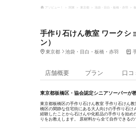
アソビュー！
関東
東京都
池袋・目白・板橋・赤羽
手作り石けん教室 ワークショ
ン）
東京都
池袋・目白・板橋・赤羽
店舗概要
プラン
口コ
東京都板橋区・協会認定シニアソーパーが
東京都板橋区の手作り石けん教室 手作り石けん教室 
橋区の閑静な住宅街にある大人向けの手作り石けん
経験したことから石けんや化粧品の手作りを始め
りをお教えします。 原材料から全て自作できる