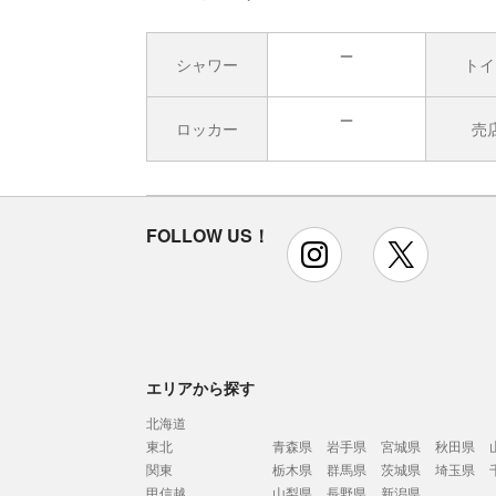
シャワー
トイ
無
ロッカー
売
無
FOLLOW US！
instagram
x
エリアから探す
北海道
東北
青森県
岩手県
宮城県
秋田県
関東
栃木県
群馬県
茨城県
埼玉県
甲信越
山梨県
長野県
新潟県