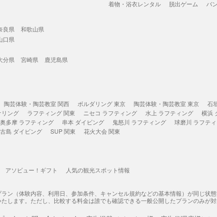
着物・浴衣レンタル
脱出ゲーム
バ
奈良県
和歌山県
山口県
大分県
宮崎県
鹿児島県
陶芸体験・陶芸教室 関西
ボルダリング 東京
陶芸体験・陶芸教室 東京
石
ケリング
ラフティング 関東
ニセコ ラフティング
水上 ラフティング
横浜
奥多摩 ラフティング
串本 ダイビング
鬼怒川 ラフティング
球磨川 ラフテ
古島 ダイビング
SUP 関東
花火大会 関東
アソビュー！ギフト
人気の観光スポット情報
プラン（体験内容、利用日、参加条件、キャンセル規約などの基本情報）が同じ状
いたします。ただし、比較する料金は誰でも確認できる一般公開したプランのみが対