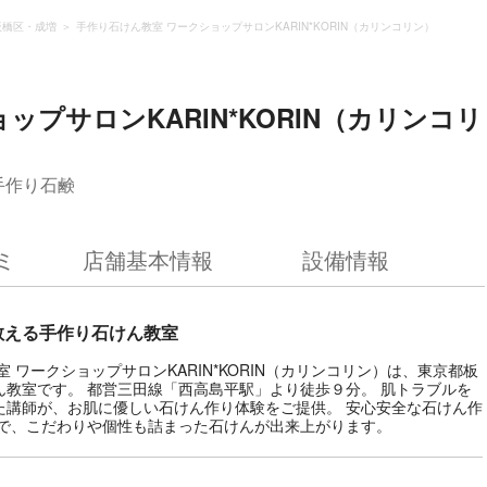
板橋区・成増
手作り石けん教室 ワークショップサロンKARIN*KORIN（カリンコリン）
ップサロンKARIN*KORIN（カリンコリ
手作り石鹸
ミ
店舗基本情報
設備情報
教える手作り石けん教室
ワークショップサロンKARIN*KORIN（カリンコリン）は、東京都板
教室です。 都営三田線「西高島平駅」より徒歩９分。 肌トラブルを
た講師が、お肌に優しい石けん作り体験をご提供。 安心安全な石けん作
ので、こだわりや個性も詰まった石けんが出来上がります。