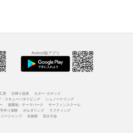
Android版アプリ
工房
日帰り温泉
カヌー･カヤック
グ・スキューバダイビング
シュノーケリング
ー
遊園地・テーマパーク
サーフィンスクール
 手作り体験
ボルダリング
ラフティング
ンジージャンプ
水族館
花火大会