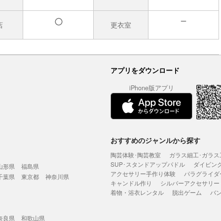
店
更衣室
無
有
アプリをダウンロード
iPhone版アプリ
おすすめのジャンルから探す
陶芸体験･陶芸教室
ガラス細工･ガラス
SUP･スタンドアップパドル
ダイビン
山形県
福島県
アクセサリー手作り体験
パラグライダ
千葉県
東京都
神奈川県
キャンドル作り
シルバーアクセサリー
着物・浴衣レンタル
脱出ゲーム
バ
奈良県
和歌山県