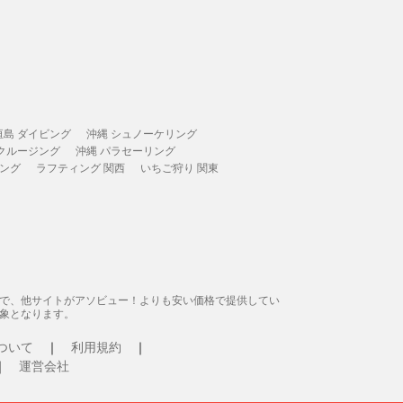
垣島 ダイビング
沖縄 シュノーケリング
 クルージング
沖縄 パラセーリング
ィング
ラフティング 関西
いちご狩り 関東
態で、他サイトがアソビュー！よりも安い価格で提供してい
象となります。
ついて
利用規約
運営会社