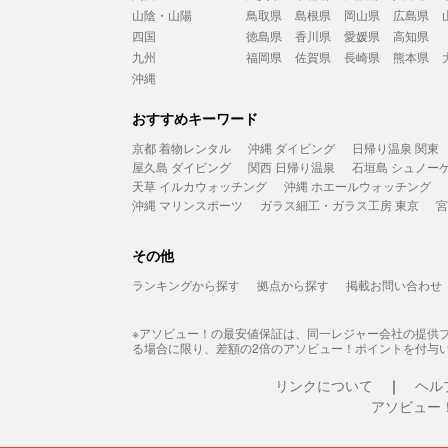
山陰・山陽
鳥取県
島根県
岡山県
広島県
四国
徳島県
香川県
愛媛県
高知県
九州
福岡県
佐賀県
長崎県
熊本県
沖縄
おすすめキーワード
京都 着物レンタル
沖縄 ダイビング
日帰り温泉 関東
屋久島 ダイビング
関西 日帰り温泉
石垣島 シュノー
天草 イルカウォッチング
沖縄 ホエールウォッチング
沖縄 マリンスポーツ
ガラス細工・ガラス工房 東京
宮
その他
ランキングから探す
拠点から探す
掲載お問い合わせ
※アソビュー！の最安値保証は、同一レジャー会社の提供
る場合に限り、差額の2倍のアソビュー！ポイントを付与
リンクについて
ヘル
アソビュー