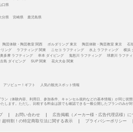
山口県
大分県
宮崎県
鹿児島県
陶芸体験・陶芸教室 関西
ボルダリング 東京
陶芸体験・陶芸教室 東京
石
ケリング
ラフティング 関東
ニセコ ラフティング
水上 ラフティング
横浜
奥多摩 ラフティング
串本 ダイビング
鬼怒川 ラフティング
球磨川 ラフテ
古島 ダイビング
SUP 関東
花火大会 関東
アソビュー！ギフト
人気の観光スポット情報
プラン（体験内容、利用日、参加条件、キャンセル規約などの基本情報）が同じ状
いたします。ただし、比較する料金は誰でも確認できる一般公開したプランのみが対
プ
お問い合わせ
広告掲載（メーカー様・広告代理店様）に
！超特割！の特定商取引法に関する表示
プライバシーポリシー