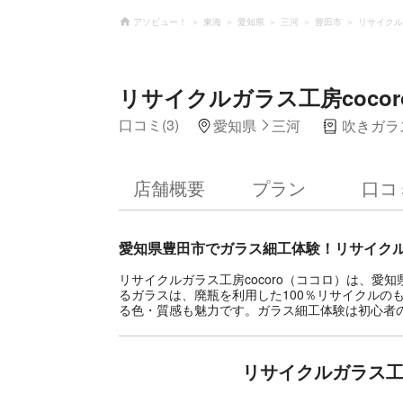
アソビュー！
東海
愛知県
三河
豊田市
リサイクル
リサイクルガラス工房coco
口コミ(3)
愛知県
三河
吹きガラ
店舗概要
プラン
口コ
愛知県豊田市でガラス細工体験！リサイク
リサイクルガラス工房cocoro（ココロ）は、
るガラスは、廃瓶を利用した100％リサイクルの
る色・質感も魅力です。ガラス細工体験は初心者
リサイクルガラス工