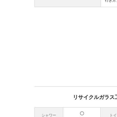
行き方
リサイクルガラス工
シャワー
トイ
有