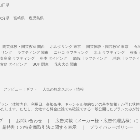
山口県
大分県
宮崎県
鹿児島県
陶芸体験・陶芸教室 関西
ボルダリング 東京
陶芸体験・陶芸教室 東京
石
ケリング
ラフティング 関東
ニセコ ラフティング
水上 ラフティング
横浜
奥多摩 ラフティング
串本 ダイビング
鬼怒川 ラフティング
球磨川 ラフテ
古島 ダイビング
SUP 関東
花火大会 関東
アソビュー！ギフト
人気の観光スポット情報
プラン（体験内容、利用日、参加条件、キャンセル規約などの基本情報）が同じ状
いたします。ただし、比較する料金は誰でも確認できる一般公開したプランのみが対
プ
お問い合わせ
広告掲載（メーカー様・広告代理店様）に
！超特割！の特定商取引法に関する表示
プライバシーポリシー