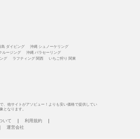
垣島 ダイビング
沖縄 シュノーケリング
 クルージング
沖縄 パラセーリング
ィング
ラフティング 関西
いちご狩り 関東
態で、他サイトがアソビュー！よりも安い価格で提供してい
象となります。
ついて
利用規約
運営会社