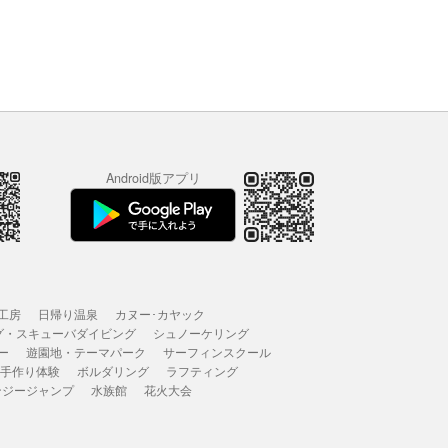
Android版アプリ
工房
日帰り温泉
カヌー･カヤック
グ・スキューバダイビング
シュノーケリング
ー
遊園地・テーマパーク
サーフィンスクール
 手作り体験
ボルダリング
ラフティング
ンジージャンプ
水族館
花火大会