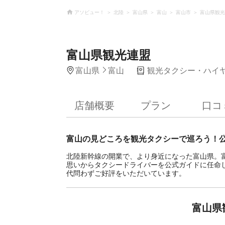
アソビュー！
北陸
富山県
富山
富山市
富山県観光
富山県観光連盟
富山県
富山
観光タクシー・ハイ
店舗概要
プラン
口コ
富山の見どころを観光タクシーで巡ろう！
北陸新幹線の開業で、より身近になった富山県。
思いからタクシードライバーを公式ガイドに任命
代問わずご好評をいただいています。
富山県