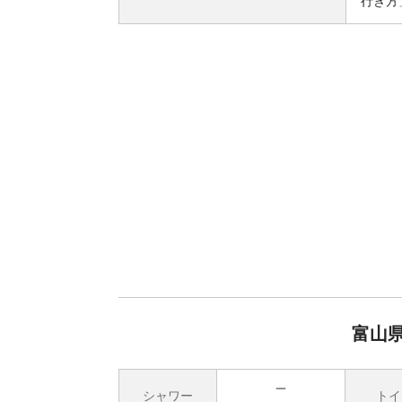
行き方
富山
シャワー
トイ
無