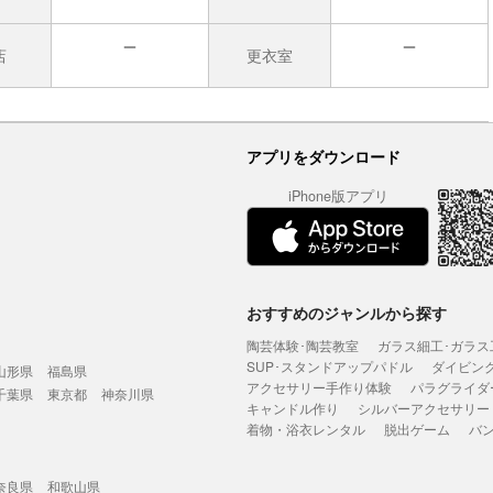
店
更衣室
無
無
アプリをダウンロード
iPhone版アプリ
おすすめのジャンルから探す
陶芸体験･陶芸教室
ガラス細工･ガラス
SUP･スタンドアップパドル
ダイビン
山形県
福島県
アクセサリー手作り体験
パラグライダ
千葉県
東京都
神奈川県
キャンドル作り
シルバーアクセサリー
着物・浴衣レンタル
脱出ゲーム
バ
奈良県
和歌山県