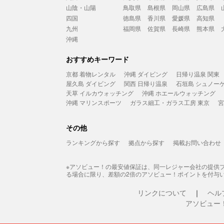
山陰・山陽
鳥取県
島根県
岡山県
広島県
四国
徳島県
香川県
愛媛県
高知県
九州
福岡県
佐賀県
長崎県
熊本県
沖縄
おすすめキーワード
京都 着物レンタル
沖縄 ダイビング
日帰り温泉 関東
屋久島 ダイビング
関西 日帰り温泉
石垣島 シュノー
天草 イルカウォッチング
沖縄 ホエールウォッチング
沖縄 マリンスポーツ
ガラス細工・ガラス工房 東京
宮
その他
ランキングから探す
拠点から探す
掲載お問い合わせ
※アソビュー！の最安値保証は、同一レジャー会社の提供
る場合に限り、差額の2倍のアソビュー！ポイントを付与
リンクについて
ヘル
アソビュー