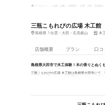
アソビュー！
山陰・山陽
島根県
出雲・大田・石見銀山
三瓶こもれびの広場 木工館
島根県
出雲・大田・石見銀山
木
店舗概要
プラン
口コ
島根県大田市で木工体験！木の香りとぬく
三瓶こもれびの広場 木工館は島根県大田市にて、
しながら、ていねいに木工体験をレクチャー 木
施設を運営しています。自由な発想で木工体験が
ます。三瓶山の緑豊かな自然に囲まれながら創作
らんにも最適な木工体験 木工体験では、モデル
ともできます。体験教室には親子連れで参加され
ターの方もいらっしゃいます。家族のコミュニケー
細工を手作りしてみませんか。みなさまのお越し
三瓶こもれび