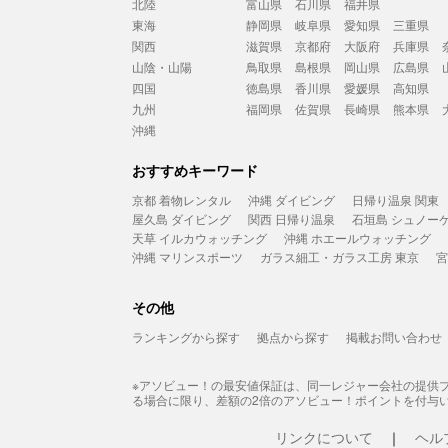
北陸
富山県
石川県
福井県
東海
静岡県
岐阜県
愛知県
三重県
関西
滋賀県
京都府
大阪府
兵庫県
山陰・山陽
鳥取県
島根県
岡山県
広島県
四国
徳島県
香川県
愛媛県
高知県
九州
福岡県
佐賀県
長崎県
熊本県
沖縄
おすすめキーワード
京都 着物レンタル
沖縄 ダイビング
日帰り温泉 関東
屋久島 ダイビング
関西 日帰り温泉
石垣島 シュノー
天草 イルカウォッチング
沖縄 ホエールウォッチング
沖縄 マリンスポーツ
ガラス細工・ガラス工房 東京
宮
その他
ランキングから探す
拠点から探す
掲載お問い合わせ
※アソビュー！の最安値保証は、同一レジャー会社の提供
る場合に限り、差額の2倍のアソビュー！ポイントを付与
リンクについて
ヘル