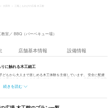
大田市
三瓶こもれびの広場 木工館
工教室
BBQ（バーベキュー場）
ミ
店舗基本情報
設備情報
もりに触れる木工細工
子どもから大人まで楽しめる木工体験を主催しています。 安全に配慮
のもつ香りとあたたかみを感じてほしいという思いから、当館は木工体験
できるように、安全に配慮しながらていねいなレクチャーを心がけてい
続きを読む
すれば、木工細工の虜になりますよ。 家族のコミュニケーションやだん
作品から好きなものを選んで作ることも、完全オリジナルの作品を作るこ
る方が多く、何度も体験できるので中には年に2、3回参加されるリピー
ションや団らんにも最適ですよ。 三瓶こもれびの広場 木工館で木工
を心よりお待ちしております。
の広場 木工館のプラン一覧