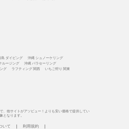
垣島 ダイビング
沖縄 シュノーケリング
 クルージング
沖縄 パラセーリング
ィング
ラフティング 関西
いちご狩り 関東
態で、他サイトがアソビュー！よりも安い価格で提供してい
象となります。
ついて
利用規約