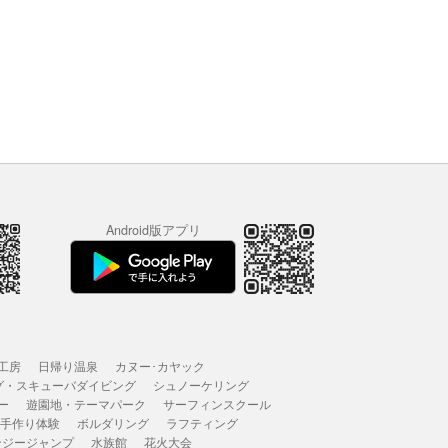
Android版アプリ
工房
日帰り温泉
カヌー･カヤック
グ・スキューバダイビング
シュノーケリング
ー
遊園地・テーマパーク
サーフィンスクール
 手作り体験
ボルダリング
ラフティング
ンジージャンプ
水族館
花火大会