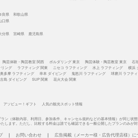
奈良県
和歌山県
山口県
大分県
宮崎県
鹿児島県
陶芸体験・陶芸教室 関西
ボルダリング 東京
陶芸体験・陶芸教室 東京
石
ケリング
ラフティング 関東
ニセコ ラフティング
水上 ラフティング
横浜
奥多摩 ラフティング
串本 ダイビング
鬼怒川 ラフティング
球磨川 ラフテ
古島 ダイビング
SUP 関東
花火大会 関東
アソビュー！ギフト
人気の観光スポット情報
プラン（体験内容、利用日、参加条件、キャンセル規約などの基本情報）が同じ状
いたします。ただし、比較する料金は誰でも確認できる一般公開したプランのみが対
プ
お問い合わせ
広告掲載（メーカー様・広告代理店様）に