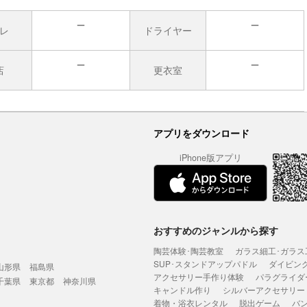
レ
ドライヤー
無
無
店
更衣室
無
無
アプリをダウンロード
iPhone版アプリ
おすすめのジャンルから探す
陶芸体験･陶芸教室
ガラス細工･ガラス
SUP･スタンドアップパドル
ダイビン
山形県
福島県
アクセサリー手作り体験
パラグライダ
千葉県
東京都
神奈川県
キャンドル作り
シルバーアクセサリー
着物・浴衣レンタル
脱出ゲーム
バ