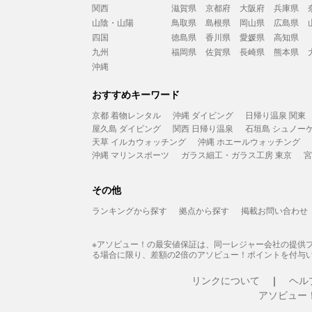
関西
滋賀県
京都府
大阪府
兵庫県
山陰・山陽
鳥取県
島根県
岡山県
広島県
四国
徳島県
香川県
愛媛県
高知県
九州
福岡県
佐賀県
長崎県
熊本県
沖縄
おすすめキーワード
京都 着物レンタル
沖縄 ダイビング
日帰り温泉 関東
屋久島 ダイビング
関西 日帰り温泉
石垣島 シュノー
天草 イルカウォッチング
沖縄 ホエールウォッチング
沖縄 マリンスポーツ
ガラス細工・ガラス工房 東京
宮
その他
ランキングから探す
拠点から探す
掲載お問い合わせ
※アソビュー！の最安値保証は、同一レジャー会社の提供
る場合に限り、差額の2倍のアソビュー！ポイントを付与
リンクについて
ヘル
アソビュー