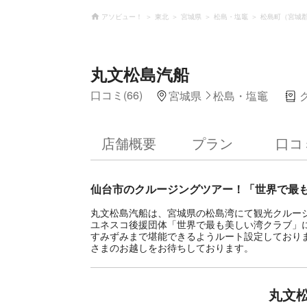
アソビュー！
東北
宮城県
松島・塩竈
松島町（宮城
丸文松島汽船
口コミ(66)
宮城県
松島・塩竈
店舗概要
プラン
口コ
仙台市のクルージングツアー！「世界で最
丸文松島汽船は、宮城県の松島湾にて観光クルージ
ユネスコ後援団体「世界で最も美しい湾クラブ」
すみずみまで堪能できるようルート設定しており
さまのお越しをお待ちしております。
丸文