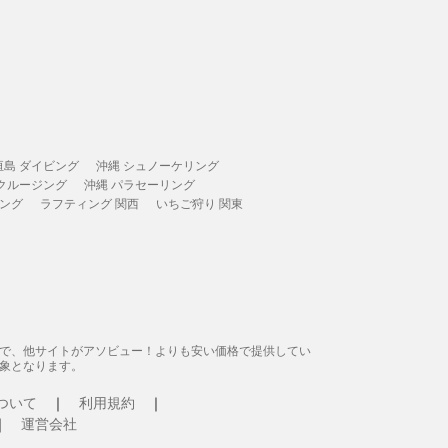
垣島 ダイビング
沖縄 シュノーケリング
 クルージング
沖縄 パラセーリング
ィング
ラフティング 関西
いちご狩り 関東
態で、他サイトがアソビュー！よりも安い価格で提供してい
象となります。
ついて
利用規約
運営会社