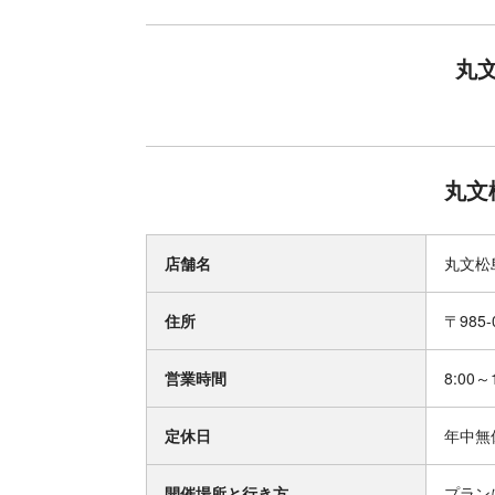
丸
丸文
店舗名
丸文松
住所
〒985
営業時間
8:00～
定休日
年中無
開催場所と行き方
プラン