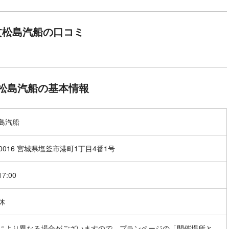
文松島汽船の口コミ
松島汽船の基本情報
島汽船
-0016 宮城県塩釜市港町1丁目4番1号
17:00
休
により異なる場合がございますので、プランページの「開催場所と