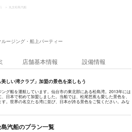
郡）
丸文松島汽船
クルージング・船上パーティー
ミ
店舗基本情報
設備情報
も美しい湾クラブ」加盟の景色を楽しもう
ング船を運航しています。仙台市の東北部にある松島湾。2013年には
に、日本で初めて加盟しました。当船では、松尾芭蕉も愛した景色を、
ます。世界の名立たる湾に並び、日本が誇る景色をご覧ください。みな
松島汽船のプラン一覧