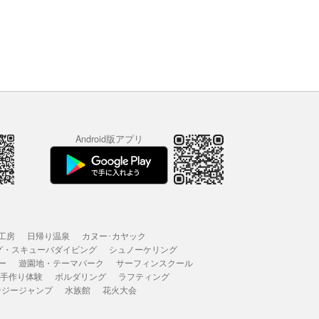
Android版アプリ
工房
日帰り温泉
カヌー･カヤック
グ・スキューバダイビング
シュノーケリング
ー
遊園地・テーマパーク
サーフィンスクール
 手作り体験
ボルダリング
ラフティング
ンジージャンプ
水族館
花火大会