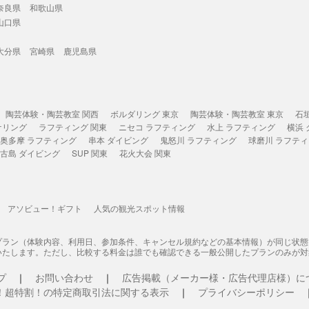
奈良県
和歌山県
山口県
大分県
宮崎県
鹿児島県
陶芸体験・陶芸教室 関西
ボルダリング 東京
陶芸体験・陶芸教室 東京
石
ケリング
ラフティング 関東
ニセコ ラフティング
水上 ラフティング
横浜
奥多摩 ラフティング
串本 ダイビング
鬼怒川 ラフティング
球磨川 ラフテ
古島 ダイビング
SUP 関東
花火大会 関東
アソビュー！ギフト
人気の観光スポット情報
プラン（体験内容、利用日、参加条件、キャンセル規約などの基本情報）が同じ状
いたします。ただし、比較する料金は誰でも確認できる一般公開したプランのみが対
プ
お問い合わせ
広告掲載（メーカー様・広告代理店様）に
！超特割！の特定商取引法に関する表示
プライバシーポリシー