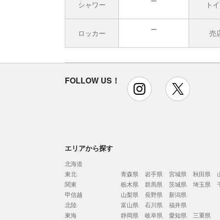
シャワー
トイ
無
ロッカー
売
無
FOLLOW US！
instagram
x
エリアから探す
北海道
東北
青森県
岩手県
宮城県
秋田県
関東
栃木県
群馬県
茨城県
埼玉県
甲信越
山梨県
長野県
新潟県
北陸
富山県
石川県
福井県
東海
静岡県
岐阜県
愛知県
三重県