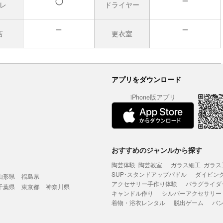
レ
ドライヤー
無
有
店
更衣室
無
無
アプリをダウンロード
iPhone版アプリ
おすすめのジャンルから探す
陶芸体験･陶芸教室
ガラス細工･ガラス
SUP･スタンドアップパドル
ダイビン
山形県
福島県
アクセサリー手作り体験
パラグライダ
千葉県
東京都
神奈川県
キャンドル作り
シルバーアクセサリー
着物・浴衣レンタル
脱出ゲーム
バ