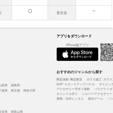
店
更衣室
無
有
アプリをダウンロード
iPhone版アプリ
おすすめのジャンルから探す
陶芸体験･陶芸教室
ガラス細工･ガラス
SUP･スタンドアップパドル
ダイビン
山形県
福島県
アクセサリー手作り体験
パラグライダ
千葉県
東京都
神奈川県
キャンドル作り
シルバーアクセサリー
着物・浴衣レンタル
脱出ゲーム
バ
奈良県
和歌山県