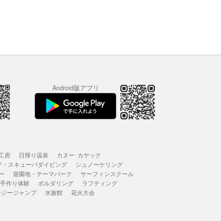
Android版アプリ
工房
日帰り温泉
カヌー･カヤック
グ・スキューバダイビング
シュノーケリング
ー
遊園地・テーマパーク
サーフィンスクール
 手作り体験
ボルダリング
ラフティング
ンジージャンプ
水族館
花火大会