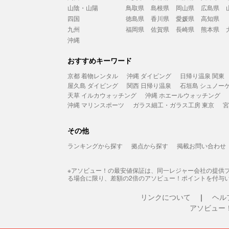
山陰・山陽
鳥取県
島根県
岡山県
広島県
四国
徳島県
香川県
愛媛県
高知県
九州
福岡県
佐賀県
長崎県
熊本県
沖縄
おすすめキーワード
京都 着物レンタル
沖縄 ダイビング
日帰り温泉 関東
屋久島 ダイビング
関西 日帰り温泉
石垣島 シュノー
天草 イルカウォッチング
沖縄 ホエールウォッチング
沖縄 マリンスポーツ
ガラス細工・ガラス工房 東京
宮
その他
ランキングから探す
拠点から探す
掲載お問い合わせ
※アソビュー！の最安値保証は、同一レジャー会社の提供
る場合に限り、差額の2倍のアソビュー！ポイントを付与
リンクについて
ヘル
アソビュー