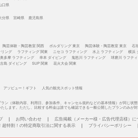
山口県
大分県
宮崎県
鹿児島県
陶芸体験・陶芸教室 関西
ボルダリング 東京
陶芸体験・陶芸教室 東京
石
ケリング
ラフティング 関東
ニセコ ラフティング
水上 ラフティング
横浜
奥多摩 ラフティング
串本 ダイビング
鬼怒川 ラフティング
球磨川 ラフテ
古島 ダイビング
SUP 関東
花火大会 関東
アソビュー！ギフト
人気の観光スポット情報
プラン（体験内容、利用日、参加条件、キャンセル規約などの基本情報）が同じ状
いたします。ただし、比較する料金は誰でも確認できる一般公開したプランのみが対
プ
お問い合わせ
広告掲載（メーカー様・広告代理店様）に
！超特割！の特定商取引法に関する表示
プライバシーポリシー