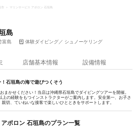
垣市
マリンサービス アポロン 石垣島
垣島
竹富島
体験ダイビング
シュノーケリング
ミ
店舗基本情報
設備情報
ー！石垣島の海で遊びつくそう
におまかせください！当店は沖縄県石垣島でダイビングツアーを開催。
年以上の経験をもつインストラクターがご案内します。安全第一、お子さ
。親切、ていねいな接客で楽しいひとときをサポートします。
 アポロン 石垣島のプラン一覧