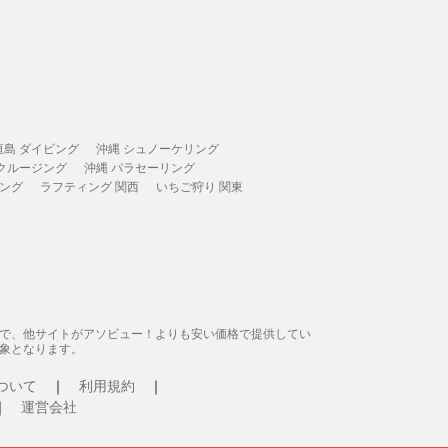
垣島 ダイビング
沖縄 シュノーケリング
 クルージング
沖縄 パラセーリング
ィング
ラフティング 関西
いちご狩り 関東
態で、他サイトがアソビュー！よりも安い価格で提供してい
象となります。
ついて
利用規約
運営会社