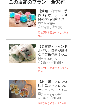
この店舗のプラン
全33件
【愛知・名古屋・手
作り石鹸】フランス
発の宝石石鹸！ジ...
手作り石鹸
指定無し
1時間 ~
現在予約を受け付けておりま
せん
【名古屋・キャンド
ル作り】自然が織り
なす芸術作品！草...
手作りキャンドル
5歳から
1時間 ~
現在予約を受け付けておりま
せん
【名古屋・アロマ体
験】草花とアロマの
サシェを作ろう！...
アロマオイル手作り
5歳から
1時間 ~
現在予約を受け付けておりま