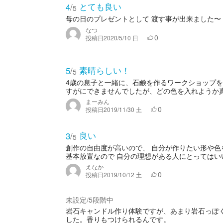
とても良い
4
/
5
母の日のプレゼントとして 渡す事が出来ました〜
なつ
0
投稿日
2020/5/10 日
素晴らしい！
5
/
5
4歳の息子と一緒に、石鹸を作るワークショップを
すがにできませんでしたが、どの色を入れようか真剣
まーみん
0
投稿日
2019/11/30 土
良い
3
/
5
創作の自由度が高いので、 自分が作りたい形や色
基本放置なので 自分の理想がある人にとってはいい
えなか
0
投稿日
2019/10/12 土
未設定
5段階中
/
岩石キャンドル作り体験ですが、あまり岩石っぽ
した。香りもつけられるんです。