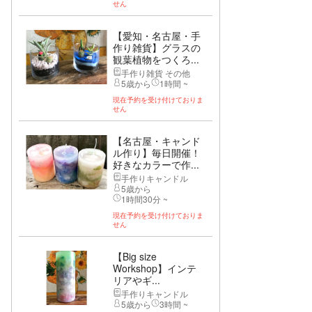
せん
【愛知・名古屋・手
作り雑貨】グラスの
観葉植物をつくろ...
手作り雑貨 その他
5歳から
1時間 ~
現在予約を受け付けておりま
せん
【名古屋・キャンド
ル作り】毎日開催！
好きなカラーで作...
手作りキャンドル
5歳から
1時間30分 ~
現在予約を受け付けておりま
せん
【Big size
Workshop】インテ
リアやギ...
手作りキャンドル
5歳から
3時間 ~