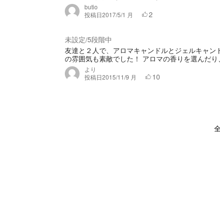
butio
2
投稿日
2017/5/1 月
未設定
5段階中
/
友達と２人で、アロマキャンドルとジェルキャン
の雰囲気も素敵でした！ アロマの香りを選んだり、
より
10
投稿日
2015/11/9 月
全