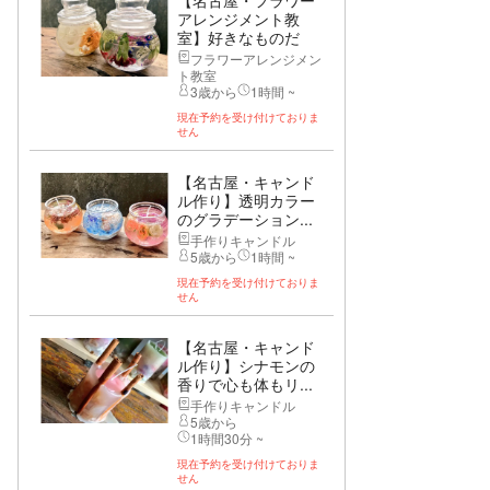
【名古屋・フラワー
アレンジメント教
室】好きなものだ
け...
フラワーアレンジメン
ト教室
3歳から
1時間 ~
現在予約を受け付けておりま
せん
【名古屋・キャンド
ル作り】透明カラー
のグラデーション...
手作りキャンドル
5歳から
1時間 ~
現在予約を受け付けておりま
せん
【名古屋・キャンド
ル作り】シナモンの
香りで心も体もリ...
手作りキャンドル
5歳から
1時間30分 ~
現在予約を受け付けておりま
せん