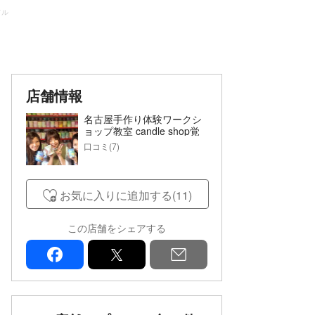
ドル
店舗情報
名古屋手作り体験ワークシ
ョップ教室 candle shop覚
王山キャンドル
口コミ(7)
お気に入りに追加する(11)
この店舗をシェアする
facebook
x
mail