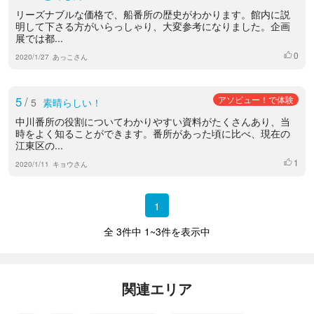
リーズナブルな価格で、船番所の歴史がわかります。館内に説
明して下さる方がいらっしゃり、大変参考になりました。企画
展では都...
0
いいね
2020/1/27
あっこさん
5
/
アソビュー！で体験
5
素晴らしい！
中川番所の役割についてわかりやすい資料がたくさんあり、当
時をよく知ることができます。番所があった頃に比べ、現在の
江東区の...
1
いいね
2020/1/11
キョウさん
1
全 3件中 1~3件を表示中
関連エリア