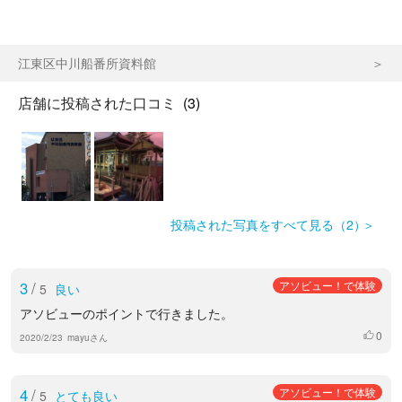
江東区中川船番所資料館
店舗に投稿された口コミ
(3)
投稿された写真をすべて見る（2）
3
/
アソビュー！で体験
5
良い
アソビューのポイントで行きました。
0
いいね
2020/2/23
mayuさん
4
/
アソビュー！で体験
5
とても良い