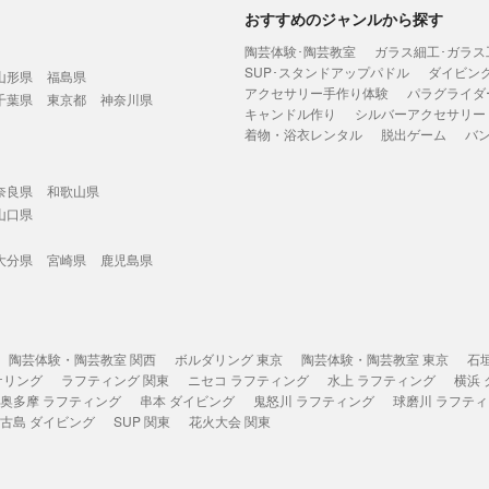
おすすめのジャンルから探す
陶芸体験･陶芸教室
ガラス細工･ガラス
SUP･スタンドアップパドル
ダイビン
山形県
福島県
アクセサリー手作り体験
パラグライダ
千葉県
東京都
神奈川県
キャンドル作り
シルバーアクセサリー
着物・浴衣レンタル
脱出ゲーム
バ
奈良県
和歌山県
山口県
大分県
宮崎県
鹿児島県
陶芸体験・陶芸教室 関西
ボルダリング 東京
陶芸体験・陶芸教室 東京
石
ケリング
ラフティング 関東
ニセコ ラフティング
水上 ラフティング
横浜
奥多摩 ラフティング
串本 ダイビング
鬼怒川 ラフティング
球磨川 ラフテ
古島 ダイビング
SUP 関東
花火大会 関東