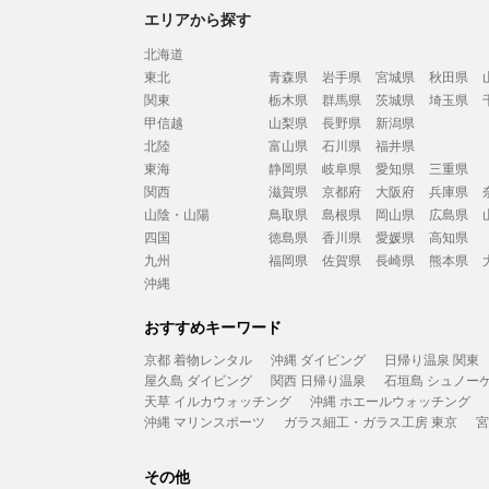
エリアから探す
北海道
東北
青森県
岩手県
宮城県
秋田県
関東
栃木県
群馬県
茨城県
埼玉県
甲信越
山梨県
長野県
新潟県
北陸
富山県
石川県
福井県
東海
静岡県
岐阜県
愛知県
三重県
関西
滋賀県
京都府
大阪府
兵庫県
山陰・山陽
鳥取県
島根県
岡山県
広島県
四国
徳島県
香川県
愛媛県
高知県
九州
福岡県
佐賀県
長崎県
熊本県
沖縄
おすすめキーワード
京都 着物レンタル
沖縄 ダイビング
日帰り温泉 関東
屋久島 ダイビング
関西 日帰り温泉
石垣島 シュノー
天草 イルカウォッチング
沖縄 ホエールウォッチング
沖縄 マリンスポーツ
ガラス細工・ガラス工房 東京
宮
その他