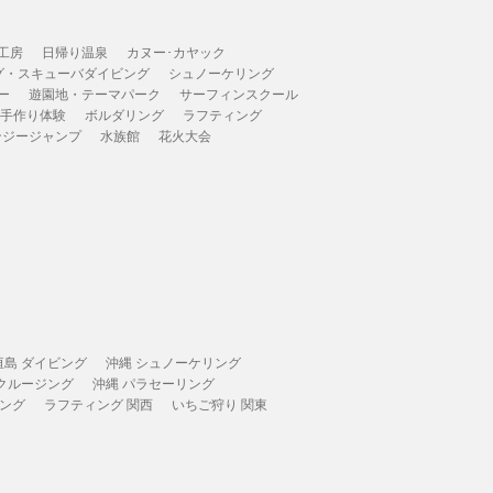
工房
日帰り温泉
カヌー･カヤック
グ・スキューバダイビング
シュノーケリング
ー
遊園地・テーマパーク
サーフィンスクール
 手作り体験
ボルダリング
ラフティング
ンジージャンプ
水族館
花火大会
垣島 ダイビング
沖縄 シュノーケリング
 クルージング
沖縄 パラセーリング
ィング
ラフティング 関西
いちご狩り 関東