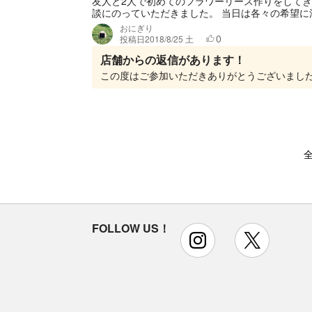
友人と2人で初めてのフラワーリース作りをしてき
談にのっていただきました。 当日は各々の希望に沿
おにぎり
0
投稿日
2018/8/25 土
店舗からの返信があります！
全
FOLLOW US！
instagram
x