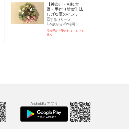
【神奈川・相模大
野・手作り雑貨】涼
しげな夏のインテ
リ...
手作りリース
5歳から
2時間 ~
現在予約を受け付けておりま
せん
Android版アプリ