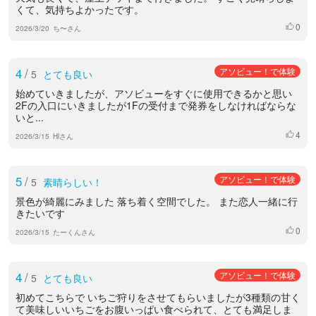
くて、気持ちよかったです。
0
いいね
2026/3/20
ち〜さん
4
/
アソビュー！で体験
5
とても良い
始めていきましたが、アソビューをすぐに使用できるかと思い
2Fの入口にいきましたが1Fの受付まで発券をしなければならな
いと...
4
いいね
2026/3/15
Hlさん
5
/
アソビュー！で体験
5
素晴らしい！
景色が綺麗にみました 落ち着く空間でした。 また恋人一緒に行
きたいです
0
いいね
2026/3/15
たーくんさん
4
/
アソビュー！で体験
5
とても良い
初めてこちらで いちご狩りをさせてもらいましたが3種類の甘く
て美味しいいちごをお腹いっぱい食べられて、とても満足しま