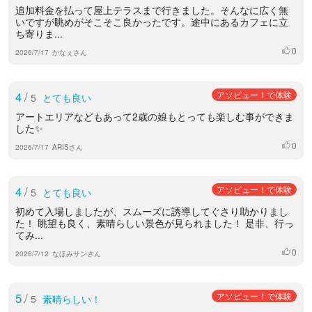
追加料金を払って屋上テラスまで行きました。そんなに広く無
いですが眺めがそこそこ良かったです。途中にあるカフェに立
ち寄りま...
0
いいね
2026/7/17
かなぇさん
4
/
アソビュー！で体験
5
とても良い
アートエリアなどもあって2歳の娘もとっても楽しむ事ができま
した✨
0
いいね
2026/7/17
ARISさん
4
/
アソビュー！で体験
5
とても良い
初めて入場しましたが、スムーズに誘導してぐさり助かりまし
た！ 眺望も良く、素晴らしい景色が見られました！ 是非、行っ
てみ...
0
いいね
2026/7/12
なほみサンさん
5
/
アソビュー！で体験
5
素晴らしい！