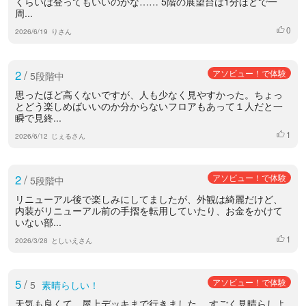
くらいは登ってもいいのかな…… 5階の展望台は1分ほどで一
周...
0
いいね
2026/6/19
りさん
2
/
アソビュー！で体験
5段階中
思ったほど高くないですが、人も少なく見やすかった。ちょっ
とどう楽しめばいいのか分からないフロアもあって１人だと一
瞬で見終...
1
いいね
2026/6/12
じぇるさん
2
/
アソビュー！で体験
5段階中
リニューアル後で楽しみにしてましたが、外観は綺麗だけど、
内装がリニューアル前の手摺を転用していたり、お金をかけて
いない部...
1
いいね
2026/3/28
としいえさん
5
/
アソビュー！で体験
5
素晴らしい！
天気も良くて、屋上デッキまで行きました。 すごく見晴らしよ