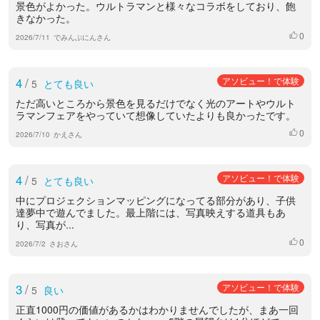
景色がよかった。ウルトラマンと様々なコラボをしており、飽
きなかった。
0
いいね
2026/7/11
でみんぷにんさん
4
/
アソビュー！で体験
5
とても良い
ただ高いところから景色を見るだけでなく光のアートやウルト
ラマンフェアをやっていて想像していたよりも良かったです。
0
いいね
2026/7/10
かえさん
4
/
アソビュー！で体験
5
とても良い
中にプロジェクションマッピングになってる部分があり、子供
達夢中で遊んでました。最上階には、写真映えする道具もあ
り、写真が...
0
いいね
2026/7/2
さおさん
3
/
アソビュー！で体験
5
良い
正直1000円の価値があるかはわかりませんでしたが、まあ一回