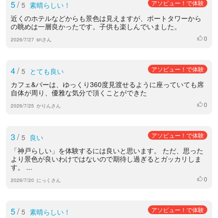
5
/
アソビュー！で体験
5
素晴らしい！
近くのホテルなどからも景色は見えますが、ポートタワーから
の眺めは一層良かったです。子供も楽しんでいました。
0
いいね
2026/7/27
snさん
4
/
アソビュー！で体験
5
とても良い
カフェ&バーは、ゆっくり360度見渡せるように座っていても席
自体が周り、優雅な気分で頂くことができた
0
いいね
2026/7/25
かりんさん
3
/
アソビュー！で体験
5
良い
「神戸らしい」を体験するには良いと思います。 ただ、思った
より景色が良いわけではないので期待し過ぎるとガッカリしま
す。 ...
0
いいね
2026/7/20
にっくさん
5
/
アソビュー！で体験
5
素晴らしい！