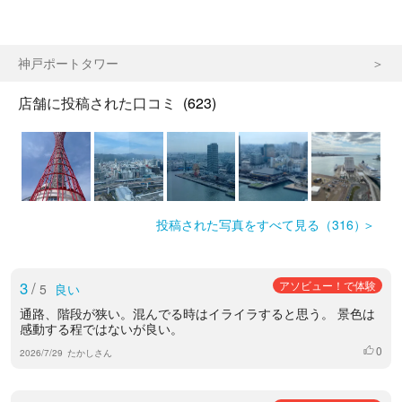
神戸ポートタワー
店舗に投稿された口コミ
(623)
投稿された写真をすべて見る（316）
3
/
アソビュー！で体験
5
良い
通路、階段が狭い。混んでる時はイライラすると思う。 景色は
感動する程ではないが良い。
0
いいね
2026/7/29
たかしさん