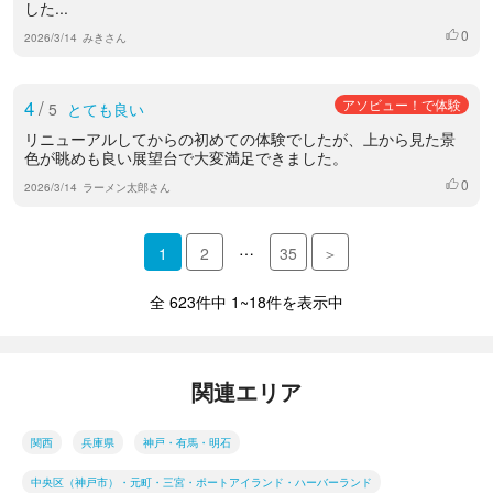
した...
0
いいね
2026/3/14
みきさん
4
/
アソビュー！で体験
5
とても良い
リニューアルしてからの初めての体験でしたが、上から見た景
色が眺めも良い展望台で大変満足できました。
0
いいね
2026/3/14
ラーメン太郎さん
…
1
2
35
＞
全 623件中 1~18件を表示中
関連エリア
関西
兵庫県
神戸・有馬・明石
中央区（神戸市）・元町・三宮・ポートアイランド・ハーバーランド