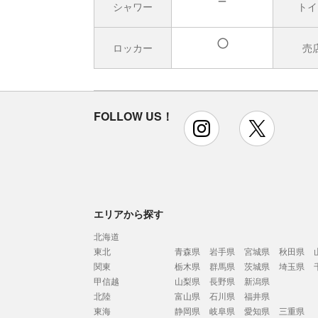
シャワー
トイ
無
ロッカー
売
有
FOLLOW US！
instagram
x
エリアから探す
北海道
東北
青森県
岩手県
宮城県
秋田県
関東
栃木県
群馬県
茨城県
埼玉県
甲信越
山梨県
長野県
新潟県
北陸
富山県
石川県
福井県
東海
静岡県
岐阜県
愛知県
三重県