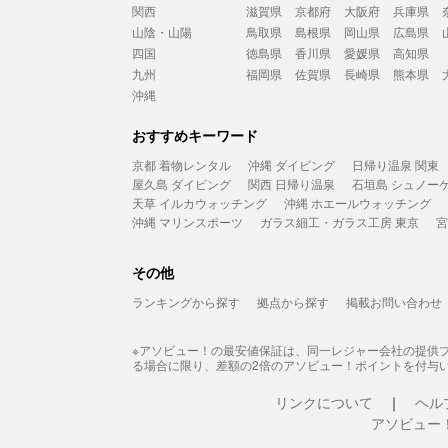
関西
滋賀県
京都府
大阪府
兵庫県
山陰・山陽
鳥取県
島根県
岡山県
広島県
四国
徳島県
香川県
愛媛県
高知県
九州
福岡県
佐賀県
長崎県
熊本県
沖縄
おすすめキーワード
京都 着物レンタル
沖縄 ダイビング
日帰り温泉 関東
屋久島 ダイビング
関西 日帰り温泉
石垣島 シュノー
天草 イルカウォッチング
沖縄 ホエールウォッチング
沖縄 マリンスポーツ
ガラス細工・ガラス工房 東京
宮
その他
ランキングから探す
拠点から探す
掲載お問い合わせ
※アソビュー！の最安値保証は、同一レジャー会社の提供
る場合に限り、差額の2倍のアソビュー！ポイントを付与
リンクについて
ヘル
アソビュー