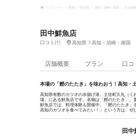
アソビュー！
四国
高知県
高知・須崎・南国
中土佐
田中鮮魚店
口コミ(1)
高知県
高知・須崎・南国
店舗概要
プラン
口コ
本場の「鰹のたたき」を味わおう！高知・
高知県有数のカツオの水揚げ港、土佐町久礼（く
場」にある鮮魚店です。名物は「鰹のたたき」。
鮮魚店では、料理体験も開催中。「鰹のたたき」
高知のカツオを食べてみたい！」という方は、ぜ
田中