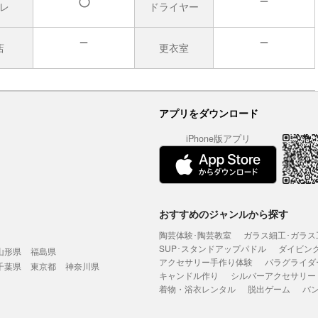
レ
ドライヤー
無
有
店
更衣室
無
無
アプリをダウンロード
iPhone版アプリ
おすすめのジャンルから探す
陶芸体験･陶芸教室
ガラス細工･ガラス
SUP･スタンドアップパドル
ダイビン
山形県
福島県
アクセサリー手作り体験
パラグライダ
千葉県
東京都
神奈川県
キャンドル作り
シルバーアクセサリー
着物・浴衣レンタル
脱出ゲーム
バ