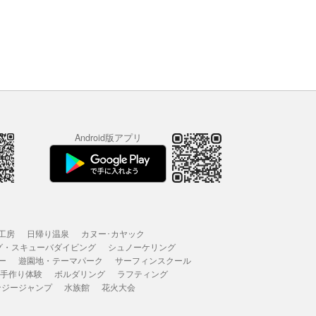
Android版アプリ
工房
日帰り温泉
カヌー･カヤック
グ・スキューバダイビング
シュノーケリング
ー
遊園地・テーマパーク
サーフィンスクール
 手作り体験
ボルダリング
ラフティング
ンジージャンプ
水族館
花火大会