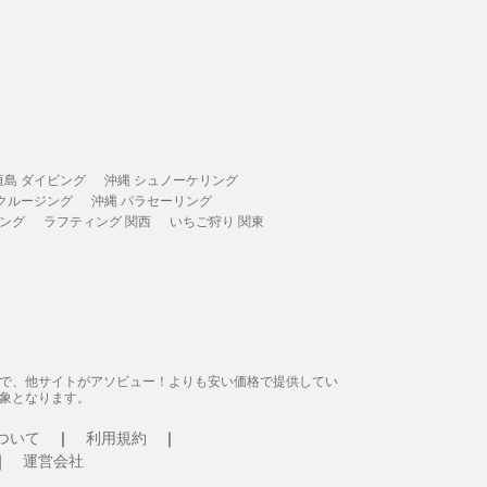
垣島 ダイビング
沖縄 シュノーケリング
 クルージング
沖縄 パラセーリング
ィング
ラフティング 関西
いちご狩り 関東
態で、他サイトがアソビュー！よりも安い価格で提供してい
象となります。
ついて
利用規約
運営会社