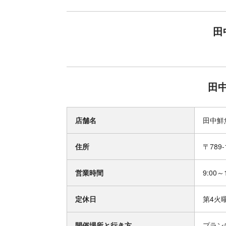
田
田
店舗名
田中鮮
住所
〒789
営業時間
9:00～
定休日
第4火
開催場所と行き方
プラン