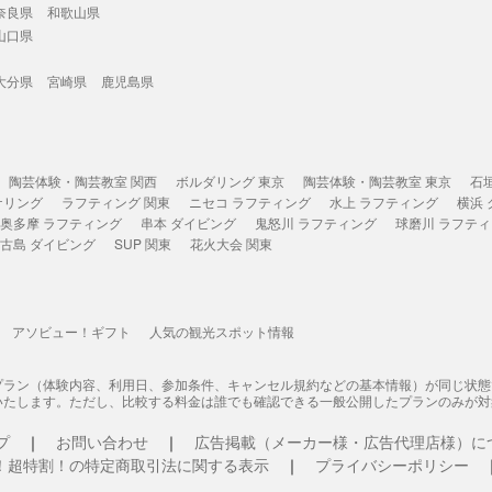
奈良県
和歌山県
山口県
大分県
宮崎県
鹿児島県
陶芸体験・陶芸教室 関西
ボルダリング 東京
陶芸体験・陶芸教室 東京
石
ケリング
ラフティング 関東
ニセコ ラフティング
水上 ラフティング
横浜
奥多摩 ラフティング
串本 ダイビング
鬼怒川 ラフティング
球磨川 ラフテ
古島 ダイビング
SUP 関東
花火大会 関東
アソビュー！ギフト
人気の観光スポット情報
プラン（体験内容、利用日、参加条件、キャンセル規約などの基本情報）が同じ状
いたします。ただし、比較する料金は誰でも確認できる一般公開したプランのみが対
プ
お問い合わせ
広告掲載（メーカー様・広告代理店様）に
！超特割！の特定商取引法に関する表示
プライバシーポリシー