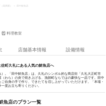
町（高岡郡）
田中鮮魚店
料理教室
ミ
店舗基本情報
設備情報
土佐町久礼にある人気の鮮魚店へ
れ）。「田中鮮魚店」は、久礼のシンボル的な商店街「久礼大正町市
藁（わら）の炎で焼き上げる、漁師町ならではの豪快な一品です。田中
をご自身の手で作り、できたてを召し上がっていただけます。「本場・
ひ一度お立ち寄りください。
鮮魚店のプラン一覧