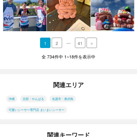
…
1
2
41
＞
全 734件中 1~18件を表示中
関連エリア
沖縄
北部・やんばる
名護市・奥武島
可愛いシーサー専門店 まいまいシーサー
関連キーワード