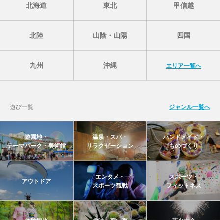
北海道
東北
甲信越
北陸
山陰・山陽
四国
九州
沖縄
エリア一覧へ
遊び一覧
ジャンル一覧へ
遊園地・
温泉・スパ・
ハンドメイド・
テーマパーク・美術館
リラクゼーション
ものづくり
エンタメ・
スポーツ・
アウトドア
スポーツ観戦
フィットネス