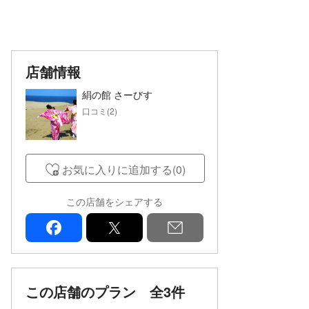
店舗情報
絹の館 さーびす
口コミ(2)
お気に入りに追加する(0)
この店舗をシェアする
facebook
x
mail
この店舗のプラン
全3件