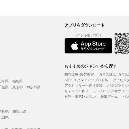
アプリをダウンロード
iPhone版アプリ
おすすめのジャンルから探す
陶芸体験･陶芸教室
ガラス細工･ガラス
SUP･スタンドアップパドル
ダイビン
山形県
福島県
アクセサリー手作り体験
パラグライダ
千葉県
東京都
神奈川県
キャンドル作り
シルバーアクセサリー
着物・浴衣レンタル
脱出ゲーム
バ
奈良県
和歌山県
山口県