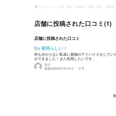
アソビュー！
山陰・山陽
鳥取県
鳥取・岩美
鳥取市
店舗に投稿された口コミ(1)
店舗に投稿された口コミ
素晴らしい！
5
/
5
何も分からない私達に着物のアドバイスをしてい
ができました！また利用したいです。
あさ
0
投稿日
2023/10/14 土
全