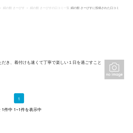
絹の館 さーびす
絹の館 さーびすの口コミ一覧
絹の館 さーびすに投稿された口コミ
ただき、着付けも速くて丁寧で楽しい１日を過ごすこと
1
 1件中 1~1件を表示中