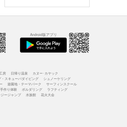
Android版アプリ
工房
日帰り温泉
カヌー･カヤック
グ・スキューバダイビング
シュノーケリング
ー
遊園地・テーマパーク
サーフィンスクール
 手作り体験
ボルダリング
ラフティング
ンジージャンプ
水族館
花火大会