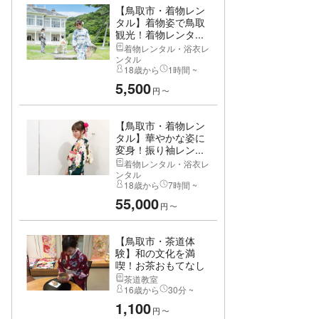
【鳥取市・着物レン
タル】着物姿で鳥取
観光！着物レンタ...
着物レンタル・浴衣レ
ンタル
18歳から
1時間 ~
5,500
円
〜
【鳥取市・着物レン
タル】華やかな姿に
変身！振り袖レン...
着物レンタル・浴衣レ
ンタル
18歳から
7時間 ~
55,000
円
〜
【鳥取市・茶道体
験】和の文化を満
喫！お茶おもてなし
体験
茶道教室
16歳から
30分 ~
1,100
円
〜