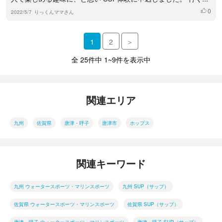
0
いいね
2022/5/7
りっくんママさん
1
2
＞
全 25件中 1~9件を表示中
関連エリア
九州
佐賀県
唐津・呼子
唐津市
ホップス
関連キーワード
九州 ウォータースポーツ・マリンスポーツ
九州 SUP（サップ）
佐賀県 ウォータースポーツ・マリンスポーツ
佐賀県 SUP（サップ）