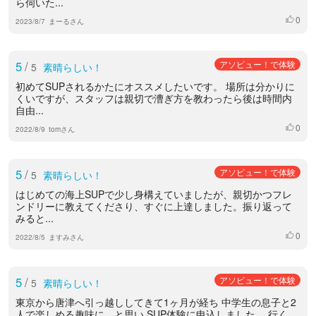
ら伺いた...
0
いいね
2023/8/7
まーるさん
5
/
アソビュー！で体験
5
素晴らしい！
初めてSUPされるかたにオススメしたいです。 場所は分かりに
くいですが、スタッフは親切で漕ぎ方を教わったら後は時間内
自由...
0
いいね
2022/8/9
tomさん
5
/
アソビュー！で体験
5
素晴らしい！
はじめての海上SUPで少し身構えていましたが、親切かつフレ
ンドリーに教えてくださり、すぐに上達しました。振り返って
みると...
0
いいね
2022/8/5
ますみさん
5
/
アソビュー！で体験
5
素晴らしい！
東京から唐津へ引っ越ししてきて1ヶ月が経ち 中学生の息子と2
人で楽しめる趣味に、と思い SUP体験に申込しました。 行く...