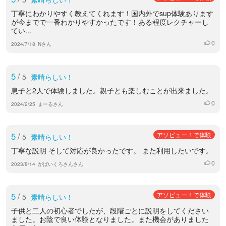
丁寧にわかりやすく教えてくれます！国内外でsup体験あります
が今までで一番わかりやすかったです！ある程度レクチャーし
てい...
0
いいね
2024/7/18
Nさん
5
/
5
素晴らしい！
息子と2人で体験しました。親子とも楽しむことが出来ました。
0
いいね
2024/2/25
まーるさん
5
/
アソビュー！で体験
5
素晴らしい！
丁寧な説明 そして対応が良かったです。 また利用したいです。
0
いいね
2023/8/14
がばいくろさんさん
5
/
アソビュー！で体験
5
素晴らしい！
子供と二人の初心者でしたが、段階ごとに説明をしてください
ました。お陰で良い体験となりました。また機会がありました