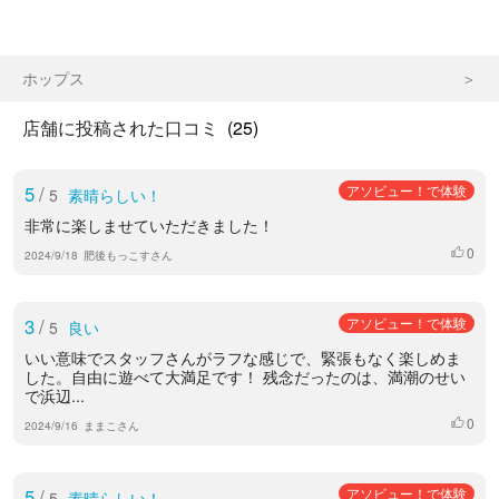
ホップス
店舗に投稿された口コミ
(25)
5
/
アソビュー！で体験
5
素晴らしい！
非常に楽しませていただきました！
0
いいね
2024/9/18
肥後もっこすさん
3
/
アソビュー！で体験
5
良い
いい意味でスタッフさんがラフな感じで、緊張もなく楽しめま
した。自由に遊べて大満足です！ 残念だったのは、満潮のせい
で浜辺...
0
いいね
2024/9/16
ままこさん
5
/
アソビュー！で体験
5
素晴らしい！