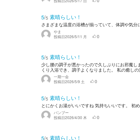
0
投稿日
2026/5/17 日
素晴らしい！
5
/
5
さまざまな温度の浴槽が揃っていて、体調や気分
やま
0
投稿日
2026/5/11 月
素晴らしい！
5
/
5
少し腰の調子が悪かったので久しぶりにお邪魔しま
くり入浴でき、調子よくなりました。 私の癒しの
一期一会
0
投稿日
2026/5/9 土
素晴らしい！
5
/
5
とにかくお湯がいいですね 気持ちいいです。 初
バンブー
0
投稿日
2026/4/30 木
素晴らしい！
5
/
5