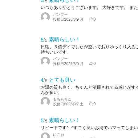
5
/
5
いつもありがとうございます。 大好きです。 ま
バンブー
0
投稿日
2026/3/9 月
素晴らしい！
5
/
5
日曜、５倍デイでしたが空いておりゆっくり入るこ
持ちいいです。
バンブー
0
投稿日
2026/3/9 月
とても良い
4
/
5
お湯の質も良く、ちゃんと清掃されてる感じがす
んが多い。
もちもちこ
0
投稿日
2026/3/7 土
素晴らしい！
5
/
5
リピートです^_^すごく良いお湯でハマってしま
にこぉ