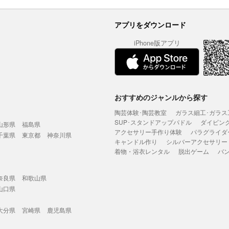
アプリをダウンロード
iPhone版アプリ
おすすめのジャンルから探す
陶芸体験･陶芸教室
ガラス細工･ガラス
SUP･スタンドアップパドル
ダイビン
山形県
福島県
アクセサリー手作り体験
パラグライダ
千葉県
東京都
神奈川県
キャンドル作り
シルバーアクセサリー
着物・浴衣レンタル
脱出ゲーム
バ
奈良県
和歌山県
山口県
大分県
宮崎県
鹿児島県