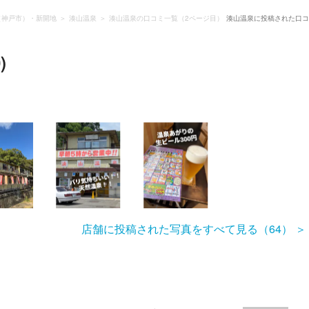
（神戸市）・新開地
湊山温泉
湊山温泉の口コミ一覧（2ページ目）
湊山温泉に投稿された口コ
)
店舗に投稿された写真をすべて見る（64）