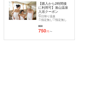
【購入から2時間後
に利用可】湊山温泉
入浴クーポン
日帰り温泉
指定無し
指定無し
800
750
円
〜