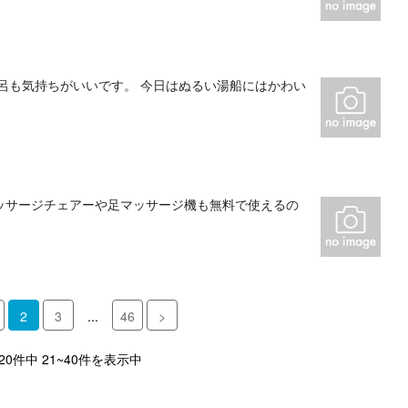
呂も気持ちがいいです。 今日はぬるい湯船にはかわい
ッサージチェアーや足マッサージ機も無料で使えるの
2
3
...
46
>
920件中 21~40件を表示中