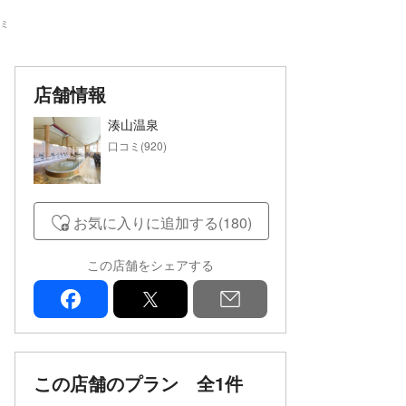
ミ
店舗情報
湊山温泉
口コミ(920)
お気に入りに追加する(180)
この店舗をシェアする
facebook
x
mail
この店舗のプラン
全1件