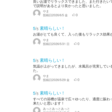
良いお湯でリラックスできました、また行きたい
で説明があるとより良かったと思いました。
やま
0
投稿日
2026/6/5 金
素晴らしい！
5
/
5
お湯がとても良くて、入った後もリラックス効果
やま
0
投稿日
2026/5/31 日
素晴らしい！
5
/
5
気温が上がってきましたが、水風呂が充実してい
た。
やま
0
投稿日
2026/5/29 金
素晴らしい！
5
/
5
すべての浴槽が温泉で広々ゆったり、適度に賑わ
来たいと思います！
あっとあっとあっと