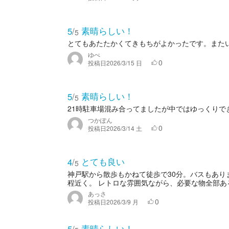
素晴らしい！
5
/
5
とてもあたたかくてきもちがよかったです。また
ゆぺ
0
投稿日
2026/3/15 日
素晴らしい！
5
/
5
21時駐車場混み合ってましたが中ではゆっくりで
つかぽん
0
投稿日
2026/3/14 土
とても良い
4
/
5
神戸駅から散歩もかねて徒歩で30分。バスもあ
程近く。 レトロな雰囲気ながら、必要な物全部ある
あっさ
0
投稿日
2026/3/9 月
素晴らしい！