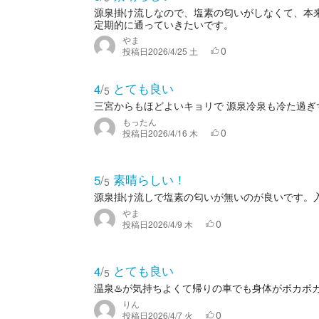
源泉掛け流しなので、塩素の匂いがしなくて、本
定期的に通っていきたいです。
やま
0
投稿日
2026/4/25 土
とても良い
4
/
5
三宮からもほどよいキョリで 源泉冷泉も冷た過ぎ
もったん
0
投稿日
2026/4/16 木
素晴らしい！
5
/
5
源泉掛け流しで塩素の匂いが無いのが良いです。
やま
0
投稿日
2026/4/9 木
とても良い
4
/
5
温泉♨️が気持ちよくて帰りの車でも身体がポカポ
りん
0
投稿日
2026/4/7 火