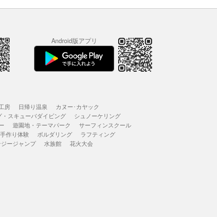
Android版アプリ
工房
日帰り温泉
カヌー･カヤック
グ・スキューバダイビング
シュノーケリング
ー
遊園地・テーマパーク
サーフィンスクール
 手作り体験
ボルダリング
ラフティング
ンジージャンプ
水族館
花火大会