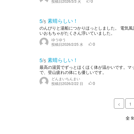
0
投稿日
2026/3/3 火
素晴らしい！
5
/
5
のんびりと湯船につかりほっとしました。 電気風
いおもちゃがたくさん浮いていました。
ゆうゆう
0
投稿日
2026/2/25 水
素晴らしい！
5
/
5
最高の湯質でずっとほくほく体が温かいです。マ
で、登山疲れの体にも優しいです。
どんまいちんまい
0
投稿日
2026/2/22 日
<
1
全 