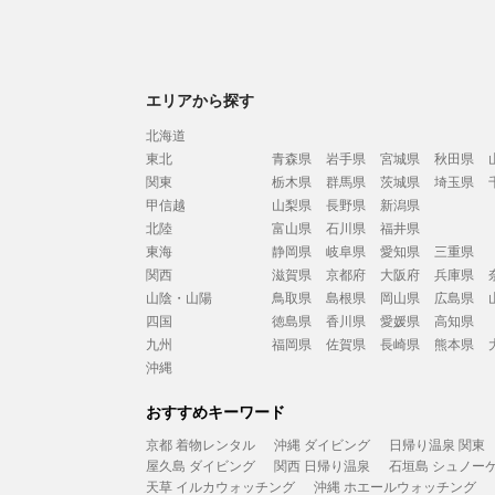
エリアから探す
北海道
東北
青森県
岩手県
宮城県
秋田県
関東
栃木県
群馬県
茨城県
埼玉県
甲信越
山梨県
長野県
新潟県
北陸
富山県
石川県
福井県
東海
静岡県
岐阜県
愛知県
三重県
関西
滋賀県
京都府
大阪府
兵庫県
山陰・山陽
鳥取県
島根県
岡山県
広島県
四国
徳島県
香川県
愛媛県
高知県
九州
福岡県
佐賀県
長崎県
熊本県
沖縄
おすすめキーワード
京都 着物レンタル
沖縄 ダイビング
日帰り温泉 関東
屋久島 ダイビング
関西 日帰り温泉
石垣島 シュノー
天草 イルカウォッチング
沖縄 ホエールウォッチング