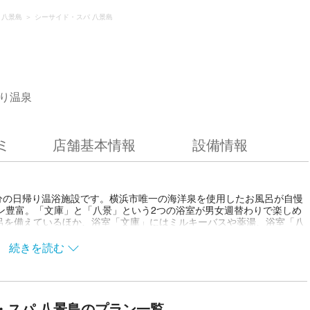
・八景島
シーサイド・スパ 八景島
り温泉
ミ
店舗基本情報
設備情報
分の日帰り温浴施設です。横浜市唯一の海洋泉を使用したお風呂が自慢
ン豊富。「文庫」と「八景」という2つの浴室が男女週替わりで楽しめ
呂を備えているほか、浴室「文庫」にはミルキーバスや薬湯、浴室「八
ッサージといったアトラクション風呂など、趣向の凝らされたお風呂を
洋泉はタラソテラピーの要素を持ち、筋肉痛や関節痛、冷え症、皮膚疾
続きを読む
ームにあるテレビ付きリクライニングシートや、中国整体・エステなど
ービスも充実。海鮮・穴子料理がメインのレストランも人気を集めてい
割引クーポンを販売中。「日帰り入浴＋タオルセット＋食事券1,000円
割引クーポンはスマホでの事前購入となるので、入口でスマホを見せるだ
の割引クーポンを使って、海洋泉風呂とタラソテラピーを心ゆくまでお楽
・スパ 八景島のプラン一覧