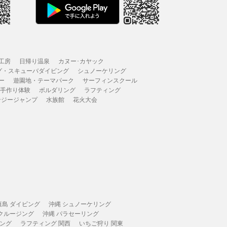
工房
日帰り温泉
カヌー･カヤック
グ・スキューバダイビング
シュノーケリング
ー
遊園地・テーマパーク
サーフィンスクール
 手作り体験
ボルダリング
ラフティング
ンジージャンプ
水族館
花火大会
垣島 ダイビング
沖縄 シュノーケリング
 クルージング
沖縄 パラセーリング
ィング
ラフティング 関西
いちご狩り 関東