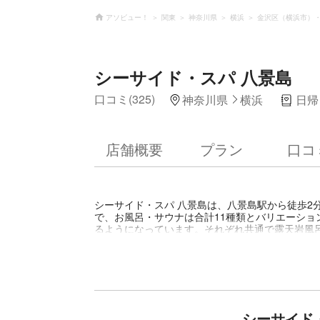
アソビュー！
関東
神奈川県
横浜
金沢区（横浜市）
シーサイド・スパ 八景島
口コミ(325)
神奈川県
横浜
日帰
店舗概要
プラン
口コ
シーサイド・スパ 八景島は、八景島駅から徒歩2
で、お風呂・サウナは合計11種類とバリエーショ
るようになっています。それぞれ共通で露天岩風
景」には檜風呂やハイパワージェット・ボディマ
完備。また、自然のミネラルが十分に含まれた海
患などに効果が期待できます。その他、レストル
のリラクゼーションなど、お風呂上りに嬉しいサ
ます。アソビューではシーサイド・スパ 八景島の
分」が16％割引になるお得な内容です。また、
けと入場もスムーズ。シーサイド・スパ 八景島
シーサイド