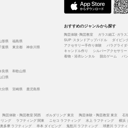
おすすめのジャンルから探す
陶芸体験･陶芸教室
ガラス細工･ガラス
SUP･スタンドアップパドル
ダイビン
山形県
福島県
アクセサリー手作り体験
パラグライダ
千葉県
東京都
神奈川県
キャンドル作り
シルバーアクセサリー
着物・浴衣レンタル
脱出ゲーム
バ
奈良県
和歌山県
山口県
大分県
宮崎県
鹿児島県
陶芸体験・陶芸教室 関西
ボルダリング 東京
陶芸体験・陶芸教室 東京
石
ケリング
ラフティング 関東
ニセコ ラフティング
水上 ラフティング
横浜
奥多摩 ラフティング
串本 ダイビング
鬼怒川 ラフティング
球磨川 ラフテ