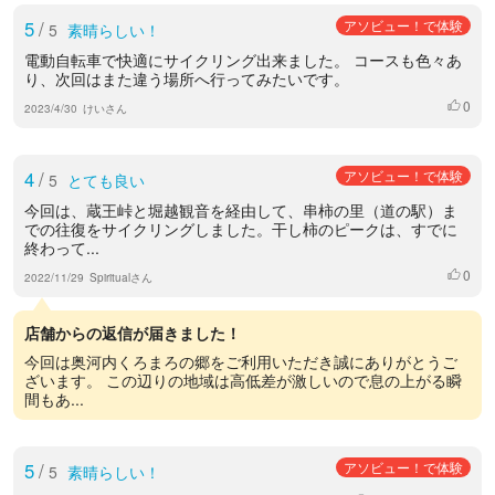
5
/
アソビュー！で体験
5
素晴らしい！
電動自転車で快適にサイクリング出来ました。 コースも色々あ
り、次回はまた違う場所へ行ってみたいです。
0
いいね
2023/4/30
けいさん
4
/
アソビュー！で体験
5
とても良い
今回は、蔵王峠と堀越観音を経由して、串柿の里（道の駅）ま
での往復をサイクリングしました。干し柿のピークは、すでに
終わって...
0
いいね
2022/11/29
Spiritualさん
店舗からの返信が届きました！
今回は奥河内くろまろの郷をご利用いただき誠にありがとうご
ざいます。 この辺りの地域は高低差が激しいので息の上がる瞬
間もあ...
5
/
アソビュー！で体験
5
素晴らしい！