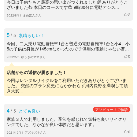
今日は子供たちと最高の思い出がつくれました🌈 ありがとうこ
ざいました👍 本日のコースです😊 9時30分に電動アシス...
2
いいね
2022/8/11
まめぼんさん
5
/
5
素晴らしい！
今回、二人乗り電動自転車1台と普通の電動自転車1台と小4、小
5の子供は身長が145cmなかったので子供用の電動じゃない普...
0
いいね
2022/5/5
ゆうきのママさん
店舗からの返信が届きました！
今回はレンタルサイクルをご利用いただきありがとうございま
した。 突然のプラン変更にもかかわらず河内長野を満喫して頂
き大変...
4
/
アソビュー！で体験
5
とても良い
家族３人で利用しました。季節を感じれて気持ち良いサイクリ
ングでした。なかなか良い体験だと思います。
0
いいね
2021/10/11
アズキズキさん