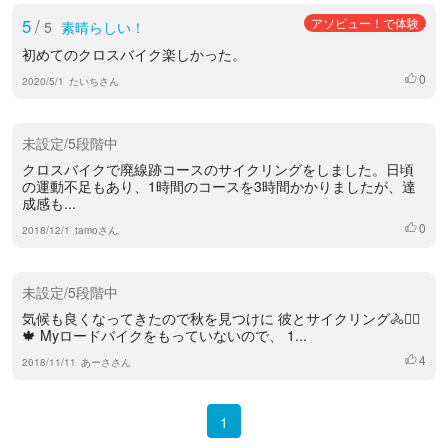
5
/
アソビュー！で体験
5
素晴らしい！
初めてのクロスバイク楽しかった。
0
いいね
2020/5/1
たいちさん
未設定/5段階中
クロスバイクで廃線跡コースのサイクリングをしました。日頃
の運動不足もあり、1時間のコースを3時間かかりましたが、達
成感も...
0
いいね
2018/12/1
tamoさん
未設定/5段階中
気候も良くなってきたので秋を見つけに 彼とサイクリング🚴🚴‍♀️
🍁 Myロードバイクをもっていないので、 1...
4
いいね
2018/11/11
あーささん
1