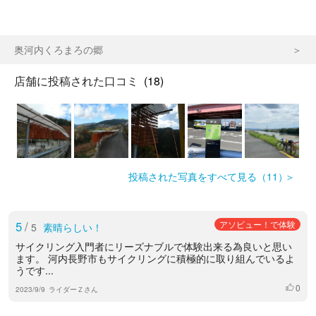
奥河内くろまろの郷
店舗に投稿された口コミ
(18)
投稿された写真をすべて見る（11）
5
/
アソビュー！で体験
5
素晴らしい！
サイクリング入門者にリーズナブルで体験出来る為良いと思い
ます。 河内長野市もサイクリングに積極的に取り組んでいるよ
うです...
0
いいね
2023/9/9
ライダーＺさん