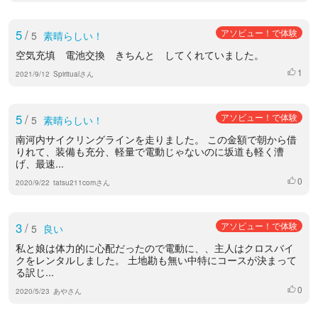
5
/
アソビュー！で体験
5
素晴らしい！
空気充填 電池交換 きちんと してくれていました。
1
いいね
2021/9/12
Spiritualさん
5
/
アソビュー！で体験
5
素晴らしい！
南河内サイクリングラインを走りました。 この金額で朝から借
りれて、装備も充分、軽量で電動じゃないのに坂道も軽く漕
げ、最速...
0
いいね
2020/9/22
tatsu211comさん
3
/
アソビュー！で体験
5
良い
私と娘は体力的に心配だったので電動に、、主人はクロスバイ
クをレンタルしました。 土地勘も無い中特にコースが決まって
る訳じ...
0
いいね
2020/5/23
あやさん