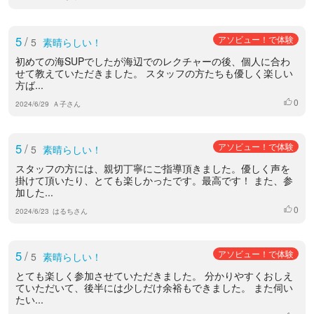
5
/
アソビュー！で体験
5
素晴らしい！
初めての海SUPでしたが海辺でのレクチャーの後、個人に合わ
せて教えていただきました。 スタッフの方たちも優しく楽しい
方ば...
0
いいね
2024/6/29
Ａ子さん
5
/
アソビュー！で体験
5
素晴らしい！
スタッフの方には、親切丁寧にご指導頂きました。優しく声を
掛けて頂いたり、とても楽しかったです。最高です！ また、参
加した...
0
いいね
2024/6/23
はるちさん
5
/
アソビュー！で体験
5
素晴らしい！
とても楽しく参加させていただきました。 分かりやすくおしえ
ていただいて、後半には少しだけ余裕もできました。 また伺い
たい...