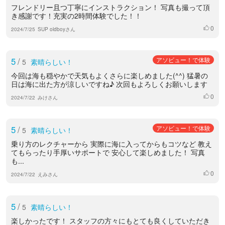
フレンドリー且つ丁寧にインストラクション！ 写真も撮って頂
き感謝です！充実の2時間体験でした！！
0
いいね
2024/7/25
SUP oldboyさん
5
/
アソビュー！で体験
5
素晴らしい！
今回は海も穏やかで天気もよくさらに楽しめました(^^) 猛暑の
日は海に出た方が涼しいですね♪ 次回もよろしくお願いします
0
いいね
2024/7/22
みけさん
5
/
アソビュー！で体験
5
素晴らしい！
乗り方のレクチャーから 実際に海に入ってからもコツなど 教え
てもらったり手厚いサポートで 安心して楽しめました！ 写真
も...
0
いいね
2024/7/22
えみさん
5
/
5
素晴らしい！
楽しかったです！ スタッフの方々にもとても良くしていただき