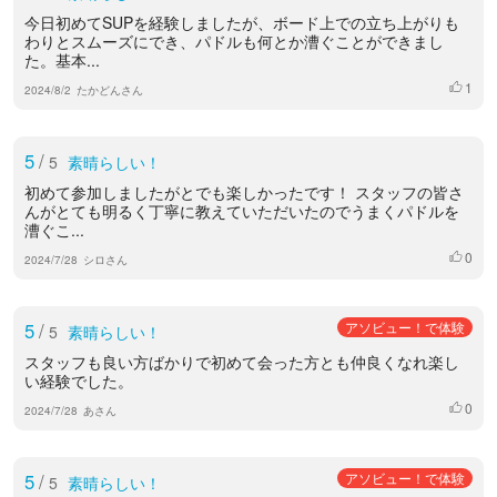
今日初めてSUPを経験しましたが、ボード上での立ち上がりも
わりとスムーズにでき、パドルも何とか漕ぐことができまし
た。基本...
1
いいね
2024/8/2
たかどんさん
5
/
5
素晴らしい！
初めて参加しましたがとでも楽しかったです！ スタッフの皆さ
んがとても明るく丁寧に教えていただいたのでうまくパドルを
漕ぐこ...
0
いいね
2024/7/28
シロさん
5
/
アソビュー！で体験
5
素晴らしい！
スタッフも良い方ばかりで初めて会った方とも仲良くなれ楽し
い経験でした。
0
いいね
2024/7/28
あさん
5
/
アソビュー！で体験
5
素晴らしい！