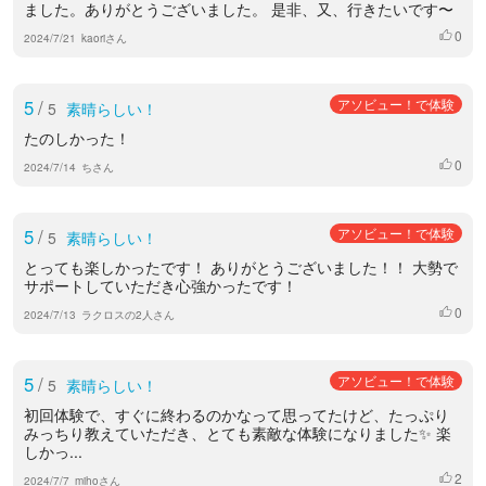
ました。ありがとうございました。 是非、又、行きたいです〜
0
いいね
2024/7/21
kaoriさん
5
/
アソビュー！で体験
5
素晴らしい！
たのしかった！
0
いいね
2024/7/14
ちさん
5
/
アソビュー！で体験
5
素晴らしい！
とっても楽しかったです！ ありがとうございました！！ 大勢で
サポートしていただき心強かったです！
0
いいね
2024/7/13
ラクロスの2人さん
5
/
アソビュー！で体験
5
素晴らしい！
初回体験で、すぐに終わるのかなって思ってたけど、たっぷり
みっちり教えていただき、とても素敵な体験になりました✨ 楽
しかっ...
2
いいね
2024/7/7
mihoさん