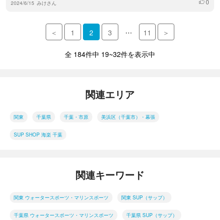
0
いいね
2024/6/15
みけさん
…
＜
1
2
3
11
＞
全 184件中 19~32件を表示中
関連エリア
関東
千葉県
千葉・市原
美浜区（千葉市）・幕張
SUP SHOP 海楽 千葉
関連キーワード
関東 ウォータースポーツ・マリンスポーツ
関東 SUP（サップ）
千葉県 ウォータースポーツ・マリンスポーツ
千葉県 SUP（サップ）