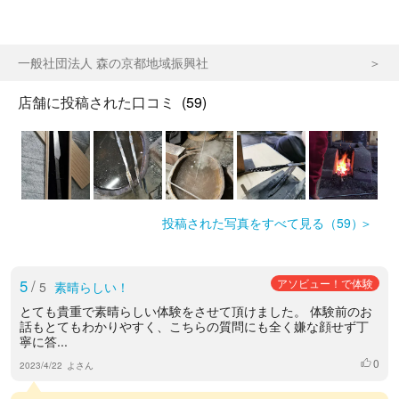
一般社団法人 森の京都地域振興社
店舗に投稿された口コミ
(59)
投稿された写真をすべて見る（59）
5
/
アソビュー！で体験
5
素晴らしい！
とても貴重で素晴らしい体験をさせて頂けました。 体験前のお
話もとてもわかりやすく、こちらの質問にも全く嫌な顔せず丁
寧に答...
0
いいね
2023/4/22
よさん