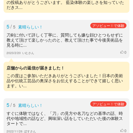
の投稿ありがとうございます。 藍染体験の楽しさを知っていた
だきス...
5
/
アソビュー！で体験
5
素晴らしい！
刀剣に付いて詳しく丁寧に、質問しても嫌な顔ひとつもせずに
教えて頂けて楽しかったのと、教えて頂けた事で今後美術品を
見る時に...
0
いいね
2023/2/20
いむさん
店舗からの返信が届きました！
この度はご参加いただきありがとうございました！日本の美術
品や伝統工芸品の奥深さをお伝えすることができて嬉しく思い
ます。い...
5
/
アソビュー！で体験
5
素晴らしい！
すぐに体験ではなく、「刀」の見方や名刀などの基準の話、時
代や地域性の話など、興味深い話をしていただいた後の体験ス
タートで...
0
いいね
2022/11/26
ぼすさん