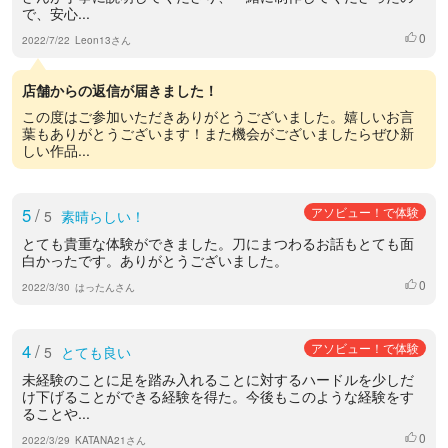
で、安心...
0
いいね
2022/7/22
Leon13さん
店舗からの返信が届きました！
この度はご参加いただきありがとうございました。嬉しいお言
葉もありがとうございます！また機会がございましたらぜひ新
しい作品...
5
/
アソビュー！で体験
5
素晴らしい！
とても貴重な体験ができました。刀にまつわるお話もとても面
白かったです。ありがとうございました。
0
いいね
2022/3/30
はったんさん
4
/
アソビュー！で体験
5
とても良い
未経験のことに足を踏み入れることに対するハードルを少しだ
け下げることができる経験を得た。今後もこのような経験をす
ることや...
0
いいね
2022/3/29
KATANA21さん