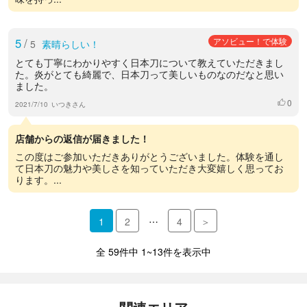
5
/
アソビュー！で体験
5
素晴らしい！
とても丁寧にわかりやすく日本刀について教えていただきまし
た。炎がとても綺麗で、日本刀って美しいものなのだなと思い
ました。
0
いいね
2021/7/10
いつきさん
店舗からの返信が届きました！
この度はご参加いただきありがとうございました。体験を通し
て日本刀の魅力や美しさを知っていただき大変嬉しく思ってお
ります。...
…
1
2
4
＞
全 59件中 1~13件を表示中