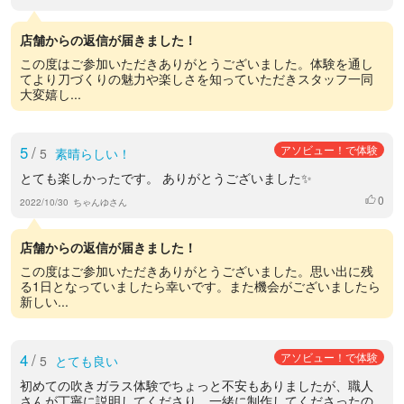
店舗からの返信が届きました！
この度はご参加いただきありがとうございました。体験を通し
てより刀づくりの魅力や楽しさを知っていただきスタッフ一同
大変嬉し...
5
/
アソビュー！で体験
5
素晴らしい！
とても楽しかったです。 ありがとうございました✨
0
いいね
2022/10/30
ちゃんゆさん
店舗からの返信が届きました！
この度はご参加いただきありがとうございました。思い出に残
る1日となっていましたら幸いです。また機会がございましたら
新しい...
4
/
アソビュー！で体験
5
とても良い
初めての吹きガラス体験でちょっと不安もありましたが、職人
さんが丁寧に説明してくださり、一緒に制作してくださったの