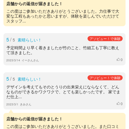
店舗からの返信が届きました！
この度はご参加いただきありがとうございました。力仕事で大
変な工程もあったかと思いますが、体験を楽しんでいただけて
スタッフ...
5
/
アソビュー！で体験
5
素晴らしい！
予定時間より早く着きましたが竹のこと、竹細工も丁寧に教え
て頂きました。
0
いいね
2023/3/14
イーさんさん
5
/
アソビュー！で体験
5
素晴らしい！
デザインを考えてもそのとうりの出来栄えにならなくて、どん
なものができるかワクワクで、とても楽しかったです。 家でま
だ仕上...
0
いいね
2023/3/1
きみさん
店舗からの返信が届きました！
この度はご参加いただきありがとうございました。また口コミ