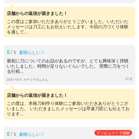
店舗からの返信が届きました！
この度はご参加いただきありがとうございました。いただいた
メッセージは刀工にもお伝えいたします。今回の刀づくり体験
を通して...
5
/
5
素晴らしい！
最初に刀についてのお話があるのですが、とても興味深く拝聴
いたしました。時間が足りないぐらいでした。 実際に刀をつく
る行程...
0
いいね
2021/10/3
カナリヤさんさん
店舗からの返信が届きました！
この度は、本格刀剣作り体験にご参加いただきありがとうござ
いました。 いただきましたメッセージは早速刀匠にも伝えてお
ります...
5
/
アソビュー！で体験
5
素晴らしい！