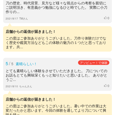
刀の歴史、時代背景、見方など様々な視点からの考察を親切に
ご説明頂き、有意義かつ勉強になるひと時でした。 実際に小刀
作りの...
0
いいね
2021/8/17
TMさん
店舗からの返信が届きました！
この度はご参加ありがとうございました。刀作り体験だけでな
く歴史や鑑賞方法などもこの体験の魅力の１つだと思っており
ます。共...
5
/
アソビュー！で体験
5
素晴らしい！
とても素晴らしい体験をさせていただきました。 刀についての
お話もとても興味深くもっと知りたいと思いました。 ありがと
うご...
0
いいね
2021/8/10
ちゃんさん
店舗からの返信が届きました！
この度はご参加ありがとうございました。暑い中での作業は大
変だったかと思います。今回の体験を通してより刀について興
味を持っ...