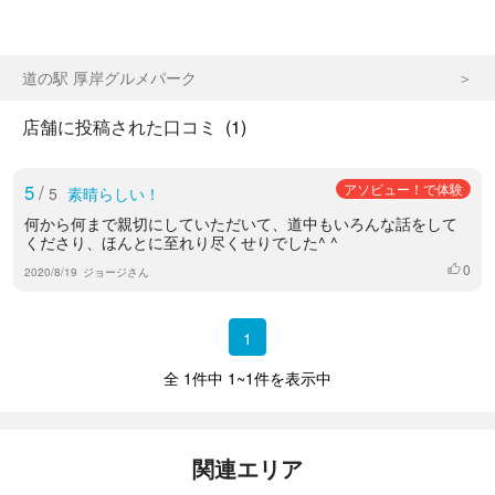
道の駅 厚岸グルメパーク
店舗に投稿された口コミ
(1)
5
/
アソビュー！で体験
5
素晴らしい！
何から何まで親切にしていただいて、道中もいろんな話をして
くださり、ほんとに至れり尽くせりでした^ ^
0
いいね
2020/8/19
ジョージさん
1
全 1件中 1~1件を表示中
関連エリア