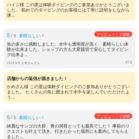
ハイジ様 この度は体験ダイビングのご参加ありがとうございま
した。 初めてのダイビングのお客様には丁寧に説明をしながら
潜...
5
/
アソビュー！で体験
5
素晴らしい！
魚の多さに感動しました。水中も透明度が高く、素晴らしい体
験が出来ました。ショップの方も大変親切で安心してダイビン
グ出来ま...
0
いいね
2024/9/8
かめさんさん
店舗からの返信が届きました！
かめさん様 この度は体験ダイビングのご参加ありがとうござい
ました。 たくさんの魚に囲まれて水中を楽しんでいただけたよ
う...
5
/
アソビュー！で体験
5
素晴らしい！
綺麗なサンゴの大群、青の洞窟とっても最高でした！ 事前のリ
クエストも叶えて頂き、行きたかった場所にも案内してもらえ
ました...