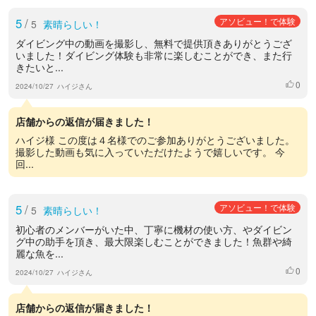
5
/
アソビュー！で体験
5
素晴らしい！
ダイビング中の動画を撮影し、無料で提供頂きありがとうござ
いました！ダイビング体験も非常に楽しむことができ、また行
きたいと...
0
いいね
2024/10/27
ハイジさん
店舗からの返信が届きました！
ハイジ様 この度は４名様でのご参加ありがとうございました。
撮影した動画も気に入っていただけたようで嬉しいです。 今
回...
5
/
アソビュー！で体験
5
素晴らしい！
初心者のメンバーがいた中、丁寧に機材の使い方、やダイビン
グ中の助手を頂き、最大限楽しむことができました！魚群や綺
麗な魚を...
0
いいね
2024/10/27
ハイジさん
店舗からの返信が届きました！