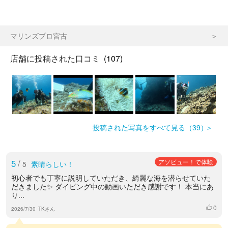
マリンズプロ宮古
店舗に投稿された口コミ
(107)
投稿された写真をすべて見る（39）
5
/
アソビュー！で体験
5
素晴らしい！
初心者でも丁寧に説明していただき、綺麗な海を潜らせていた
だきました✨️ ダイビング中の動画いただき感謝です！ 本当にあ
り...
0
いいね
2026/7/30
TKさん