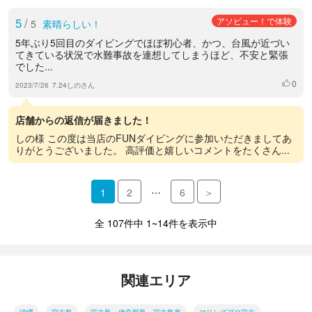
5
/
アソビュー！で体験
5
素晴らしい！
5年ぶり5回目のダイビングでほぼ初心者、かつ、台風が近づい
てきている状況で水難事故を連想してしまうほど、不安と緊張
でした...
0
いいね
2023/7/26
7.24しのさん
店舗からの返信が届きました！
しの様 この度は当店のFUNダイビングに参加いただきましてあ
りがとうございました。 高評価と嬉しいコメントをたくさん...
…
1
2
6
＞
全 107件中 1~14件を表示中
関連エリア
沖縄
宮古島
宮古島・伊良部島・宮古島市
マリンズプロ宮古