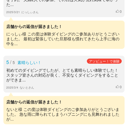
た...
0
いいね
2025/3/21
にっしぃさん
店舗からの返信が届きました！
にっしぃ様 この度は体験ダイビングのご参加ありがとうござい
ました。 最初は緊張していた旦那様も慣れてきたら上手に海の
中を...
5
/
アソビュー！で体験
5
素晴らしい！
初めてのダイビングでしたが、とても素晴らしい体験でした！
スタッフ皆さんの対応が良く、不安なくダイビングをすること
ができま...
0
いいね
2025/3/4
ないとさん
店舗からの返信が届きました！
ないと様 この度は体験ダイビングのご参加ありがとうございま
した。 急な雨に降られてしまうハプニングにも見舞われました
が...