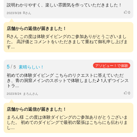
説明わかりやすく、楽しい雰囲気を作っていただきました！
0
いいね
2023/9/28
Rさん
店舗からの返信が届きました！
Rさん この度は体験ダイビングのご参加ありがとうございまし
た。 高評価とコメントをいただきまして重ねて御礼申し上げま
す...
5
/
アソビュー！で体験
5
素晴らしい！
初めての体験ダイビング こちらのリクエストに答えていただ
き、青の洞窟メインのスポットで体験しました♪ 1人ずつインス
トラ...
0
いいね
2023/8/24
まろんさん
店舗からの返信が届きました！
まろん様 この度は体験ダイビングのご参加ありがとうございま
した。 初めてのダイビングで最初の緊張はこちらにも伝わりま
し...