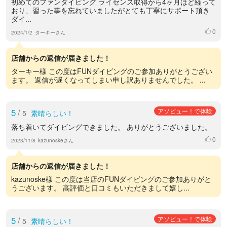
初めてのファンダイビング ライセンス取得から4ヶ月ほど経って
おり、習った事を忘れていましたがとても丁寧にサポート頂き
ダイ...
0
いいね
2024/1/2
ターキーさん
店舗からの返信が届きました！
ターキー様 この度はFUNダイビングのご参加ありがとうござい
ます。 返信が遅くなってしまい申し訳ありませんでした。 ...
5
/
アソビュー！で体験
5
素晴らしい！
落ち着いてダイビングできました。 ありがとうございました。
0
いいね
2023/11/8
kazunoskeさん
店舗からの返信が届きました！
kazunoske様 この度は当店のFUNダイビングのご参加ありがと
うございます。 高評価と口コミもいただきまして嬉し...
5
/
アソビュー！で体験
5
素晴らしい！