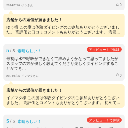
0
いいね
2024/7/16
ゆうさん
店舗からの返信が届きました！
ゆう様 この度は体験ダイビングのご参加ありがとうございまし
た。 高評価と口コミコメントもありがとうございます。 海況...
5
/
アソビュー！で体験
5
素晴らしい！
最初は水中呼吸ができなくて辞めようかなって思ってましたが
スタッフの方が優しく教えてくださり楽しくダイビングするこ
とができ...
0
いいね
2024/6/25
イノマタさん
店舗からの返信が届きました！
イノマタ様 この度は体験ダイビングのご参加ありがとうござい
ました。 高評価とコメントもありがとうございます。 初めて...
5
/
アソビュー！で体験
5
素晴らしい！