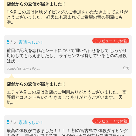
店舗からの返信が届きました！
TK様 この度は体験ダイビングのご参加をいただきましてありが
とうございました。 好天にも恵まれてご希望の青の洞窟にも
潜...
5
/
アソビュー！で体験
5
素晴らしい！
前日に記入を忘れたシートについて問い合わせをして しっかり
対応してもらえましたし、 ライセンス保持しているものの経験
は浅...
0
いいね
2026/3/15
エディVさん
店舗からの返信が届きました！
エディV様 この度は当店のご利用ありがとうございました。 高
評価とコメントもいただきましてありがとうございます。 天
気...
5
/
アソビュー！で体験
5
素晴らしい！
最高の体験ができました！！！！ 初の宮古島で 体験ダイビング
を予約。 夫婦2人での参加、その日は天気が荒れ気味で寒かっ