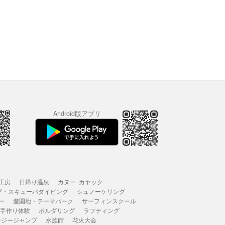
Android版アプリ
工房
日帰り温泉
カヌー･カヤック
グ・スキューバダイビング
シュノーケリング
ー
遊園地・テーマパーク
サーフィンスクール
 手作り体験
ボルダリング
ラフティング
ンジージャンプ
水族館
花火大会