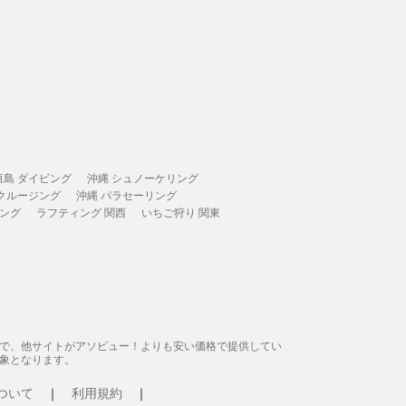
垣島 ダイビング
沖縄 シュノーケリング
 クルージング
沖縄 パラセーリング
ィング
ラフティング 関西
いちご狩り 関東
態で、他サイトがアソビュー！よりも安い価格で提供してい
象となります。
ついて
利用規約