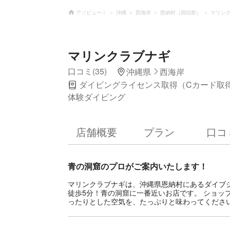
アソビュー！
沖縄
西海岸
恩納村（国頭郡）
マリン
マリンクラブナギ
口コミ(35)
沖縄県
西海岸
ダイビングライセンス取得（Cカード取
体験ダイビング
店舗概要
プラン
口コ
青の洞窟のプロがご案内いたします！
マリンクラブナギは、沖縄県恩納村にあるダイブ
徒歩5分！青の洞窟に一番近いお店です。 ショッ
ったりとした空気を、たっぷりと味わってくださ