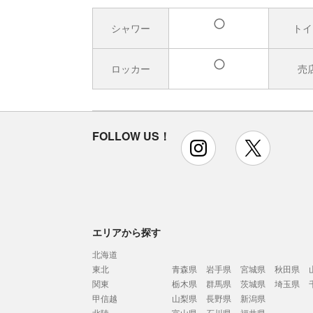
シャワー
トイ
有
ロッカー
売
有
FOLLOW US！
instagram
x
エリアから探す
北海道
東北
青森県
岩手県
宮城県
秋田県
関東
栃木県
群馬県
茨城県
埼玉県
甲信越
山梨県
長野県
新潟県
北陸
富山県
石川県
福井県