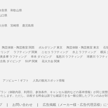
奈良県
和歌山県
山口県
大分県
宮崎県
鹿児島県
陶芸体験・陶芸教室 関西
ボルダリング 東京
陶芸体験・陶芸教室 東京
石
ケリング
ラフティング 関東
ニセコ ラフティング
水上 ラフティング
横浜
奥多摩 ラフティング
串本 ダイビング
鬼怒川 ラフティング
球磨川 ラフテ
古島 ダイビング
SUP 関東
花火大会 関東
アソビュー！ギフト
人気の観光スポット情報
プラン（体験内容、利用日、参加条件、キャンセル規約などの基本情報）が同じ状
いたします。ただし、比較する料金は誰でも確認できる一般公開したプランのみが対
プ
お問い合わせ
広告掲載（メーカー様・広告代理店様）に