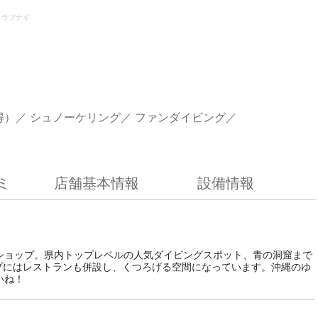
クラブナギ
得）
シュノーケリング
ファンダイビング
ミ
店舗基本情報
設備情報
ショップ。県内トップレベルの人気ダイビングスポット、青の洞窟まで
プにはレストランも併設し、くつろげる空間になっています。沖縄のゆ
いね！