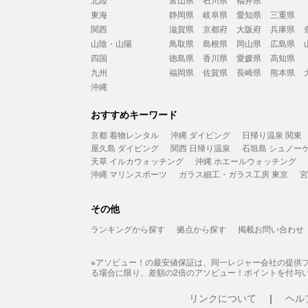
東海
静岡県
岐阜県
愛知県
三重県
関西
滋賀県
京都府
大阪府
兵庫県
山陰・山陽
鳥取県
島根県
岡山県
広島県
四国
徳島県
香川県
愛媛県
高知県
九州
福岡県
佐賀県
長崎県
熊本県
沖縄
おすすめキーワード
京都 着物レンタル
沖縄 ダイビング
日帰り温泉 関東
屋久島 ダイビング
関西 日帰り温泉
石垣島 シュノー
天草 イルカウォッチング
沖縄 ホエールウォッチング
沖縄 マリンスポーツ
ガラス細工・ガラス工房 東京
宮
その他
ランキングから探す
拠点から探す
掲載お問い合わせ
※アソビュー！の最安値保証は、同一レジャー会社の提供
る場合に限り、差額の2倍のアソビュー！ポイントを付与
リンクについて
ヘル