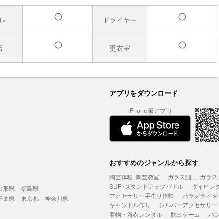
レ
ドライヤー
有
有
店
更衣室
有
有
アプリをダウンロード
iPhone版アプリ
おすすめのジャンルから探す
陶芸体験･陶芸教室
ガラス細工･ガラス
SUP･スタンドアップパドル
ダイビン
山形県
福島県
アクセサリー手作り体験
パラグライダ
千葉県
東京都
神奈川県
キャンドル作り
シルバーアクセサリー
着物・浴衣レンタル
脱出ゲーム
バ