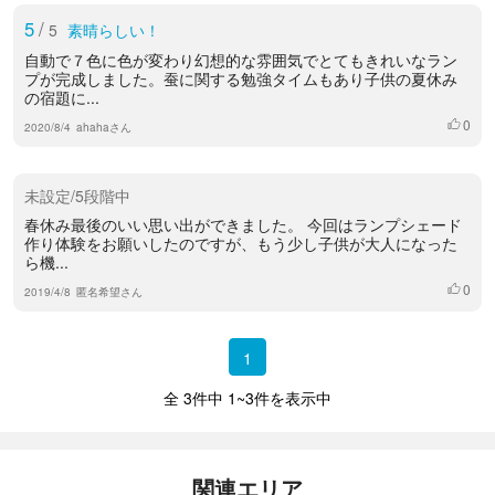
5
/
5
素晴らしい！
自動で７色に色が変わり幻想的な雰囲気でとてもきれいなラン
プが完成しました。蚕に関する勉強タイムもあり子供の夏休み
の宿題に...
0
いいね
2020/8/4
ahahaさん
未設定/5段階中
春休み最後のいい思い出ができました。 今回はランプシェード
作り体験をお願いしたのですが、もう少し子供が大人になった
ら機...
0
いいね
2019/4/8
匿名希望さん
1
全 3件中 1~3件を表示中
関連エリア