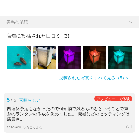
美馬蚕糸館
店舗に投稿された口コミ
(3)
投稿された写真をすべて見る（5）
5
/
アソビュー！で体験
5
素晴らしい！
四連休予定もなかったので何か物で残るものをということで蚕
糸のランタンの作成を決めました。 機械などのセッティングは
店員さ...
1
いいね
2020/9/21
いたこんさん