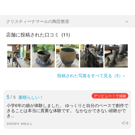
クリスチィーナマールの陶芸教室
店舗に投稿された口コミ
(11)
投稿された写真をすべて見る（5）
5
/
アソビュー！で体験
5
素晴らしい！
小学6年の娘が体験しました。 ゆっくりと自分のペースで創作で
きることは本当に貴重な体験です。 なかなかできない経験がで
き...
0
いいね
2023/6/4
shioさん