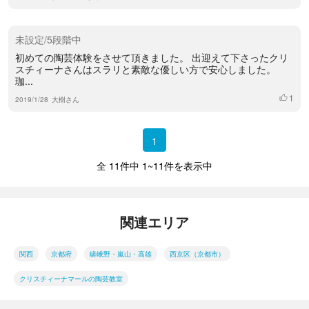
未設定/5段階中
初めての陶芸体験をさせて頂きました。 出迎えて下さったクリ
スチィーナさんはスラリと素敵な優しい方で安心しました。
珈...
1
いいね
2019/1/28
大樹さん
1
全 11件中 1~11件を表示中
関連エリア
関西
京都府
嵯峨野・嵐山・高雄
西京区（京都市）
クリスチィーナマールの陶芸教室