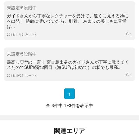
未設定/5段階中
ガイドさんから丁寧なレクチャーを受けて、遠くに見えるゆに
へ出発！ 懸命に漕いでいたら、到着。 あまりの美しさに苦労
は...
1
いいね
2018/11/15
みぃさん
未設定/5段階中
最高っ♡︎ʾʾの一言！ 宮古島出身のガイドさんが丁寧に教えてく
れたのでSUP経験2回目（海SUPは初めて）の私でも最高...
1
いいね
2018/10/27
ちーさん
1
全 3件中 1~3件を表示中
関連エリア