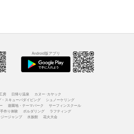
Android版アプリ
工房
日帰り温泉
カヌー･カヤック
グ・スキューバダイビング
シュノーケリング
ー
遊園地・テーマパーク
サーフィンスクール
 手作り体験
ボルダリング
ラフティング
ンジージャンプ
水族館
花火大会