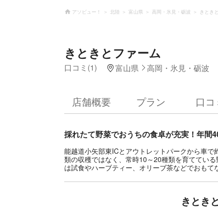
アソビュー！
北陸
富山県
高岡・氷見・砺波
きとき
きときとファーム
口コミ(1)
富山県
高岡・氷見・砺波
店舗概要
プラン
口コ
採れたて野菜でおうちの食卓が充実！年間4
能越道小矢部東ICとアウトレットパークから車で
類の収穫ではなく、常時10～20種類を育ててい
は試食やハーブティー、オリーブ茶などでおもて
きとき