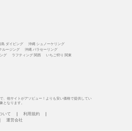
垣島 ダイビング
沖縄 シュノーケリング
 クルージング
沖縄 パラセーリング
ィング
ラフティング 関西
いちご狩り 関東
態で、他サイトがアソビュー！よりも安い価格で提供してい
象となります。
ついて
利用規約
運営会社