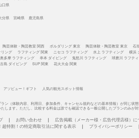
山口県
大分県
宮崎県
鹿児島県
陶芸体験・陶芸教室 関西
ボルダリング 東京
陶芸体験・陶芸教室 東京
石
ケリング
ラフティング 関東
ニセコ ラフティング
水上 ラフティング
横浜
奥多摩 ラフティング
串本 ダイビング
鬼怒川 ラフティング
球磨川 ラフテ
古島 ダイビング
SUP 関東
花火大会 関東
アソビュー！ギフト
人気の観光スポット情報
プラン（体験内容、利用日、参加条件、キャンセル規約などの基本情報）が同じ状
いたします。ただし、比較する料金は誰でも確認できる一般公開したプランのみが対
プ
お問い合わせ
広告掲載（メーカー様・広告代理店様）に
！超特割！の特定商取引法に関する表示
プライバシーポリシー