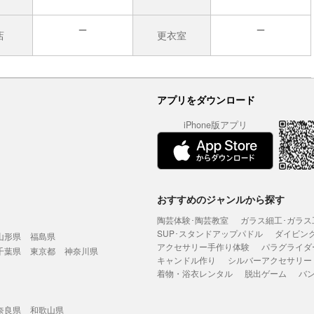
店
更衣室
無
無
アプリをダウンロード
iPhone版アプリ
おすすめのジャンルから探す
陶芸体験･陶芸教室
ガラス細工･ガラス
SUP･スタンドアップパドル
ダイビン
山形県
福島県
アクセサリー手作り体験
パラグライダ
千葉県
東京都
神奈川県
キャンドル作り
シルバーアクセサリー
着物・浴衣レンタル
脱出ゲーム
バ
奈良県
和歌山県