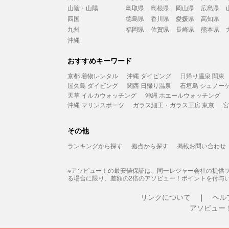
山陰・山陽
鳥取県
島根県
岡山県
広島県
四国
徳島県
香川県
愛媛県
高知県
九州
福岡県
佐賀県
長崎県
熊本県
沖縄
おすすめキーワード
京都 着物レンタル
沖縄 ダイビング
日帰り温泉 関東
屋久島 ダイビング
関西 日帰り温泉
石垣島 シュノー
天草 イルカウォッチング
沖縄 ホエールウォッチング
沖縄 マリンスポーツ
ガラス細工・ガラス工房 東京
宮
その他
ランキングから探す
拠点から探す
掲載お問い合わせ
※アソビュー！の最安値保証は、同一レジャー会社の提供
る場合に限り、差額の2倍のアソビュー！ポイントを付与
リンクについて
ヘル
アソビュー