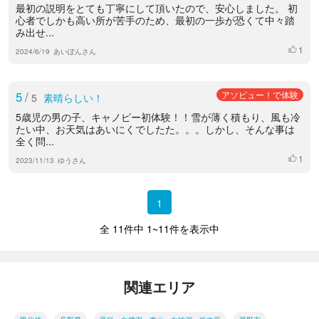
最初の説明をとても丁寧にして頂いたので、安心しました。 初
心者でしかも高い所が苦手のため、最初の一歩が恐くて中々踏
み出せ...
1
いいね
2024/6/19
あいぽんさん
5
/
アソビュー！で体験
5
素晴らしい！
5歳児の男の子、キャノピー初体験！！雪が薄く積もり、風も冷
たい中、お天気はあいにくでしたた。。。しかし、そんな事は
全く問...
1
いいね
2023/11/13
ゆうさん
1
全 11件中 1~11件を表示中
関連エリア