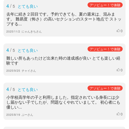
4
/
アソビュー！で体験
5
とても良い
去年に続き２回目です。予約できても、夏の週末は、混みま
す。 難易度（怖さ）の高いセクションのスタート地点で ストッ
プする...
0
いいね
2025/11/2
にゃんきちさん
4
/
アソビュー！で体験
5
とても良い
難しい所もあったけど出来た時の達成感が良い とても楽しい経
験です
0
いいね
2025/9/25
チャイさん
4
/
アソビュー！で体験
5
とても良い
小学校高学年の子と利用しました。指定されている身長には少
し届かない子でしたが、問題なくやれていまして。 初心者にも
優しい...
0
いいね
2025/8/19
ぶーさん