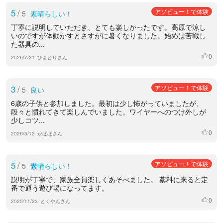
5
/
アソビュー！で体験
5
素晴らしい！
丁寧に説明していただき、とても楽しかったです。高原で涼し
いのですが体動かすとさすがに暑くなりました。始めは苦戦し
た器具の...
0
いいね
2026/7/31
ひよどりさん
3
/
アソビュー！で体験
5
良い
6歳の子供と参加しました。最初は少し怖がっていましたが、
段々と慣れてきて楽しんでいました。ワイヤーへのつけ外しが
少しコツ...
0
いいね
2026/3/12
かぱぱさん
5
/
アソビュー！で体験
5
素晴らしい！
説明が丁寧で、家族全員楽しくあそべました。 藁科に来ると定
番で通う遊び場になってます。
0
いいね
2025/11/23
とくやんさん