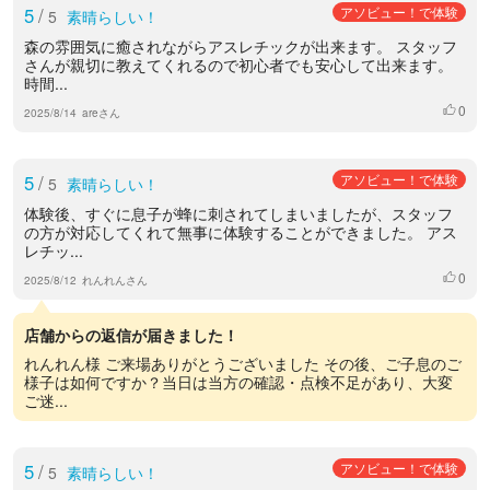
5
/
アソビュー！で体験
5
素晴らしい！
森の雰囲気に癒されながらアスレチックが出来ます。 スタッフ
さんが親切に教えてくれるので初心者でも安心して出来ます。
時間...
0
いいね
2025/8/14
areさん
5
/
アソビュー！で体験
5
素晴らしい！
体験後、すぐに息子が蜂に刺されてしまいましたが、スタッフ
の方が対応してくれて無事に体験することができました。 アス
レチッ...
0
いいね
2025/8/12
れんれんさん
店舗からの返信が届きました！
れんれん様 ご来場ありがとうございました その後、ご子息のご
様子は如何ですか？当日は当方の確認・点検不足があり、大変
ご迷...
5
/
アソビュー！で体験
5
素晴らしい！