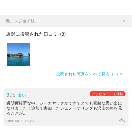
島エンジョイ組
店舗に投稿された口コミ
(3)
投稿された写真をすべて見る（1）
3
/
アソビュー！で体験
5
良い
透明度抜群な中、シーカヤックができてとても素敵な思い出に
なりました！追加で参加したシュノーケリングも沢山の魚を見
ることが...
0
いいね
2021/1/3
こりんさん