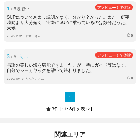
1
/
アソビュー！で体験
5段階中
SUPについてあまり説明がなく、分かり辛かった。また、所要
時間より大分短く、実際にSUPに乗っているのは数分だった。
天候...
0
いいね
2020/11/23
サマーさん
3
/
アソビュー！で体験
5
良い
与論の美しい海を堪能できました。が、特にガイド等はなく、
自分でシーカヤックを漕いで終わりました。
0
いいね
2020/10/19
きんたこさん
1
全 3件中 1~3件を表示中
関連エリア