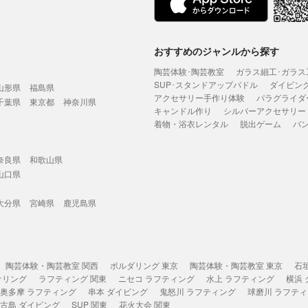
おすすめのジャンルから探す
陶芸体験･陶芸教室
ガラス細工･ガラス
SUP･スタンドアップパドル
ダイビン
山形県
福島県
アクセサリー手作り体験
パラグライダ
千葉県
東京都
神奈川県
キャンドル作り
シルバーアクセサリー
着物・浴衣レンタル
脱出ゲーム
バ
奈良県
和歌山県
山口県
大分県
宮崎県
鹿児島県
陶芸体験・陶芸教室 関西
ボルダリング 東京
陶芸体験・陶芸教室 東京
石
ケリング
ラフティング 関東
ニセコ ラフティング
水上 ラフティング
横浜
奥多摩 ラフティング
串本 ダイビング
鬼怒川 ラフティング
球磨川 ラフテ
古島 ダイビング
SUP 関東
花火大会 関東