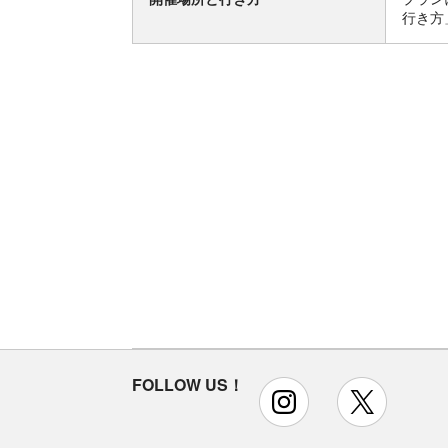
行き方
FOLLOW US！
instagram
x