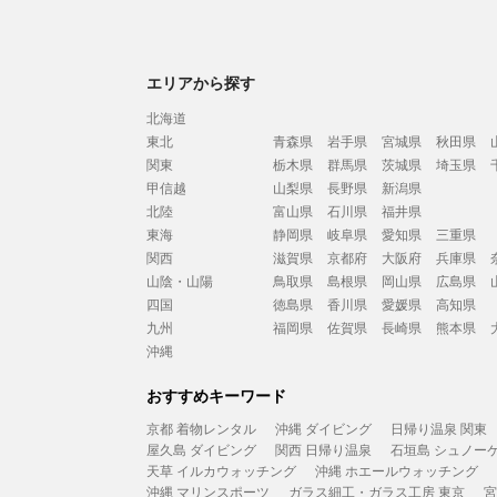
エリアから探す
北海道
東北
青森県
岩手県
宮城県
秋田県
関東
栃木県
群馬県
茨城県
埼玉県
甲信越
山梨県
長野県
新潟県
北陸
富山県
石川県
福井県
東海
静岡県
岐阜県
愛知県
三重県
関西
滋賀県
京都府
大阪府
兵庫県
山陰・山陽
鳥取県
島根県
岡山県
広島県
四国
徳島県
香川県
愛媛県
高知県
九州
福岡県
佐賀県
長崎県
熊本県
沖縄
おすすめキーワード
京都 着物レンタル
沖縄 ダイビング
日帰り温泉 関東
屋久島 ダイビング
関西 日帰り温泉
石垣島 シュノー
天草 イルカウォッチング
沖縄 ホエールウォッチング
沖縄 マリンスポーツ
ガラス細工・ガラス工房 東京
宮