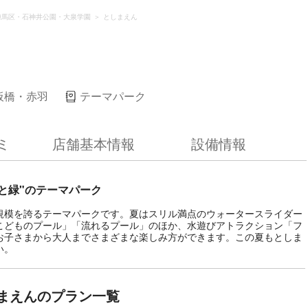
練馬区・石神井公園・大泉学園
としまえん
板橋・赤羽
テーマパーク
ミ
店舗基本情報
設備情報
と緑"のテーマパーク
規模を誇るテーマパークです。夏はスリル満点のウォータースライダー
こどものプール」「流れるプール」のほか、水遊びアトラクション「フ
お子さまから大人までさまざまな楽しみ方ができます。この夏もとしま
い。
まえんのプラン一覧