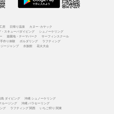
工房
日帰り温泉
カヌー･カヤック
グ・スキューバダイビング
シュノーケリング
ー
遊園地・テーマパーク
サーフィンスクール
 手作り体験
ボルダリング
ラフティング
ンジージャンプ
水族館
花火大会
垣島 ダイビング
沖縄 シュノーケリング
 クルージング
沖縄 パラセーリング
ィング
ラフティング 関西
いちご狩り 関東