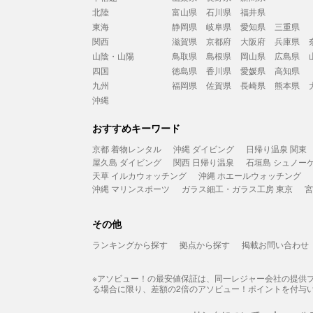
北陸
富山県
石川県
福井県
東海
静岡県
岐阜県
愛知県
三重県
関西
滋賀県
京都府
大阪府
兵庫県
山陰・山陽
鳥取県
島根県
岡山県
広島県
四国
徳島県
香川県
愛媛県
高知県
九州
福岡県
佐賀県
長崎県
熊本県
沖縄
おすすめキーワード
京都 着物レンタル
沖縄 ダイビング
日帰り温泉 関東
屋久島 ダイビング
関西 日帰り温泉
石垣島 シュノー
天草 イルカウォッチング
沖縄 ホエールウォッチング
沖縄 マリンスポーツ
ガラス細工・ガラス工房 東京
宮
その他
ランキングから探す
拠点から探す
掲載お問い合わせ
※アソビュー！の最安値保証は、同一レジャー会社の提供
る場合に限り、差額の2倍のアソビュー！ポイントを付与