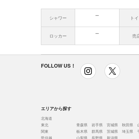
シャワー
トイ
無
ロッカー
売
無
FOLLOW US！
instagram
x
エリアから探す
北海道
東北
青森県
岩手県
宮城県
秋田県
関東
栃木県
群馬県
茨城県
埼玉県
甲信越
山梨県
長野県
新潟県