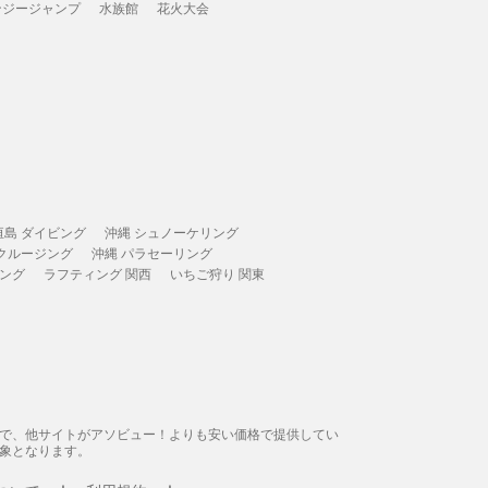
ンジージャンプ
水族館
花火大会
垣島 ダイビング
沖縄 シュノーケリング
 クルージング
沖縄 パラセーリング
ィング
ラフティング 関西
いちご狩り 関東
態で、他サイトがアソビュー！よりも安い価格で提供してい
象となります。