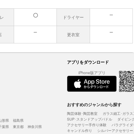
レ
ドライヤー
無
有
店
更衣室
無
無
アプリをダウンロード
iPhone版アプリ
おすすめのジャンルから探す
陶芸体験･陶芸教室
ガラス細工･ガラス
SUP･スタンドアップパドル
ダイビン
山形県
福島県
アクセサリー手作り体験
パラグライダ
千葉県
東京都
神奈川県
キャンドル作り
シルバーアクセサリー