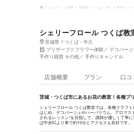
アソビュー！
関東
茨城県
つくば・牛久
取手市
シ
シェリーフロール つくば教
茨城県
つくば・牛久
プリザーブドフラワー体験
デコパージ
手作り雑貨 その他
手作りキャンドル
店舗概要
プラン
口コ
茨城・つくば市にあるお花の教室！各種プ
シェリーフロール つくば教室では、各種クラフ
はじめ、デコパージュやハーバリウム、アロマス
されるレッスン”を目指して、講師が優しく丁寧に
ば中央ICより車で約10分とアクセスも良好です。