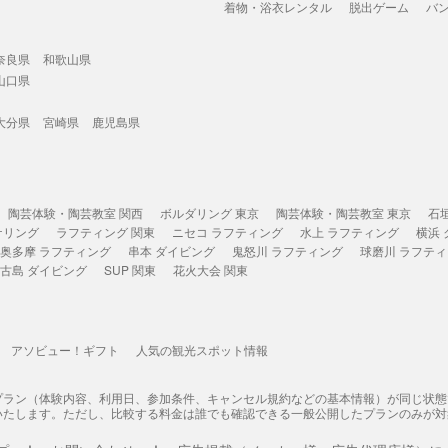
着物・浴衣レンタル
脱出ゲーム
バ
奈良県
和歌山県
山口県
大分県
宮崎県
鹿児島県
陶芸体験・陶芸教室 関西
ボルダリング 東京
陶芸体験・陶芸教室 東京
石
ケリング
ラフティング 関東
ニセコ ラフティング
水上 ラフティング
横浜
奥多摩 ラフティング
串本 ダイビング
鬼怒川 ラフティング
球磨川 ラフテ
古島 ダイビング
SUP 関東
花火大会 関東
アソビュー！ギフト
人気の観光スポット情報
プラン（体験内容、利用日、参加条件、キャンセル規約などの基本情報）が同じ状
いたします。ただし、比較する料金は誰でも確認できる一般公開したプランのみが対