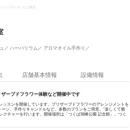
ェリーフロール つくば教室
室
ュ
ハーバリウム
アロマオイル手作り
ミ
店舗基本情報
設備情報
リザーブドフラワー体験など開催中です
トレッスンを開催しています。プリザーブドフラワーのアレンジメントを
トーン、手作りキャンドルなど、多数のプランをご用意。”楽しくて癒
レクチャーを行います。開催場所は「つくば洞峰公園 記念館」。つく