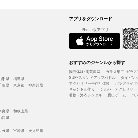
アプリをダウンロード
iPhone版アプリ
おすすめのジャンルから探す
陶芸体験･陶芸教室
ガラス細工･ガラス
SUP･スタンドアップパドル
ダイビン
山形県
福島県
アクセサリー手作り体験
パラグライダ
千葉県
東京都
神奈川県
キャンドル作り
シルバーアクセサリー
着物・浴衣レンタル
脱出ゲーム
バ
奈良県
和歌山県
山口県
大分県
宮崎県
鹿児島県