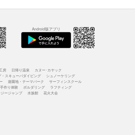
Android版アプリ
工房
日帰り温泉
カヌー･カヤック
グ・スキューバダイビング
シュノーケリング
ー
遊園地・テーマパーク
サーフィンスクール
 手作り体験
ボルダリング
ラフティング
ンジージャンプ
水族館
花火大会