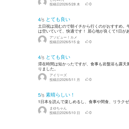
0
投稿日
2026/5/28 木
とても良い
4
/
5
土日祝は混むので朝イチから行くのがおすすめ。
は空いていて、快適です！ 居心地が良くて1日があ
アソビュー！カメ
0
投稿日
2026/5/15 金
とても良い
4
/
5
滞在時間は短かったですが、食事も岩盤浴も露天
りました。
アイリーズ
0
投稿日
2026/5/11 月
素晴らしい！
5
/
5
1日本を読んで楽しめるし、食事や間食、リラク
まゆちゃん
0
投稿日
2026/5/10 日