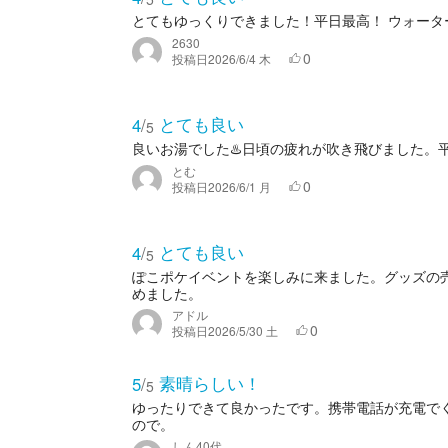
とてもゆっくりできました！平日最高！ ウォータ
2630
0
投稿日
2026/6/4 木
とても良い
4
/
5
良いお湯でした♨️日頃の疲れが吹き飛びました。
とむ
0
投稿日
2026/6/1 月
とても良い
4
/
5
ぽこポケイベントを楽しみに来ました。グッズの売
めました。
アドル
0
投稿日
2026/5/30 土
素晴らしい！
5
/
5
ゆったりできて良かったです。携帯電話が充電で
ので。
しん40代