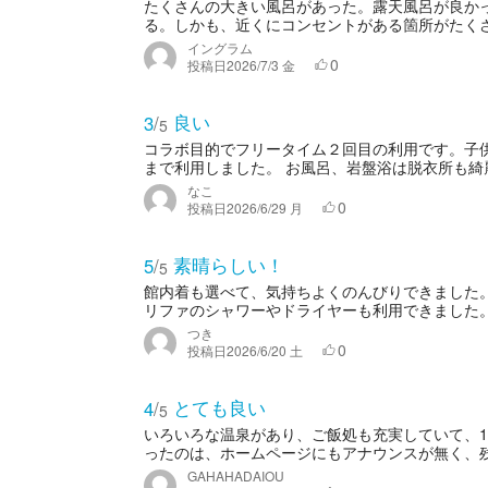
たくさんの大きい風呂があった。露天風呂が良か
る。しかも、近くにコンセントがある箇所がたくさ
イングラム
0
投稿日
2026/7/3 金
良い
3
/
5
コラボ目的でフリータイム２回目の利用です。子供
まで利用しました。 お風呂、岩盤浴は脱衣所も綺麗
なこ
0
投稿日
2026/6/29 月
素晴らしい！
5
/
5
館内着も選べて、気持ちよくのんびりできました
リファのシャワーやドライヤーも利用できました。
つき
0
投稿日
2026/6/20 土
とても良い
4
/
5
いろいろな温泉があり、ご飯処も充実していて、
ったのは、ホームページにもアナウンスが無く、
GAHAHADAIOU