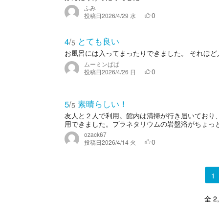
ふみ
0
投稿日
2026/4/29 水
とても良い
4
/
5
お風呂には入ってまったりできました。 それほど
ムーミンぱぱ
0
投稿日
2026/4/26 日
素晴らしい！
5
/
5
友人と２人で利用。館内は清掃が行き届いており
用できました。プラネタリウムの岩盤浴がちょっと混
ozack67
0
投稿日
2026/4/14 火
1
全 2