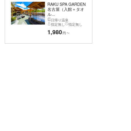
RAKU SPA GARDEN
名古屋（入館＋タオ
ル...
日帰り温泉
指定無し
指定無し
1,980
円
〜