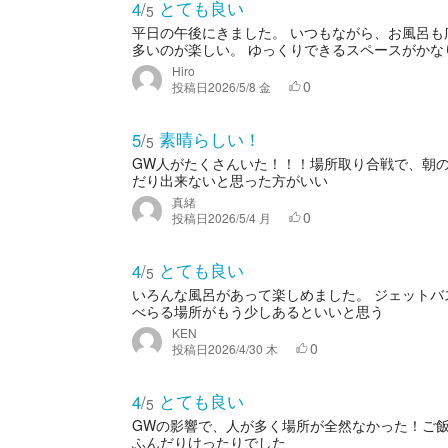
とても良い
4
/
5
平日の午後にきました。 いつもながら、お風呂も
多いのが楽しい。 ゆっくりできるスペースがかな
Hiro
0
投稿日
2026/5/8 金
素晴らしい！
5
/
5
GW人がたくさんいた！！！場所取り合戦で、朝
だり出来ないと思った方がいい
真緒
0
投稿日
2026/5/4 月
とても良い
4
/
5
いろんな風呂があって楽しめました。 ジェットバス
べらる場所がもう少しあるといいと思う
KEN
0
投稿日
2026/4/30 木
とても良い
4
/
5
GWの影響で、人が多く場所が全然なかった！ご
ふんだりけったりでした