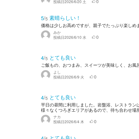
0
投稿日
2026/6/20 土
素晴らしい！
5
/
5
価格は少しお高めですが、親子でたっぷり楽しめ
みか
0
投稿日
2026/6/10 水
とても良い
4
/
5
ご飯もの、おつまみ、スイーツが美味しく、お風
よし
0
投稿日
2026/6/9 火
とても良い
4
/
5
平日の昼間に利用しました。岩盤浴、レストラン
様々なくつろぎエリアがあるので、待ち合わせ場所
ナカ
0
投稿日
2026/6/4 木
とても良い
4
/
5