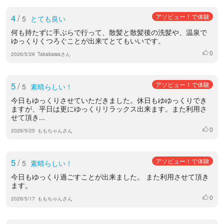
4
/
アソビュー！で体験
5
とても良い
何も持たずに手ぶらで行って、散髪と散髪後の洗髪や、温泉で
ゆっくりくつろぐことが出来てとてもいいです。
0
いいね
2026/5/28
Takakawaさん
5
/
アソビュー！で体験
5
素晴らしい！
今日もゆっくりさせていただきました。休日もゆゆっくりでき
ますが、平日は更にゆっくりリラックス出来ます。また利用さ
せて頂き...
0
いいね
2026/5/25
ももちゃんさん
5
/
アソビュー！で体験
5
素晴らしい！
今日もゆっくり過ごすことが出来ました。 また利用させて頂き
ます。
0
いいね
2026/5/17
ももちゃんさん