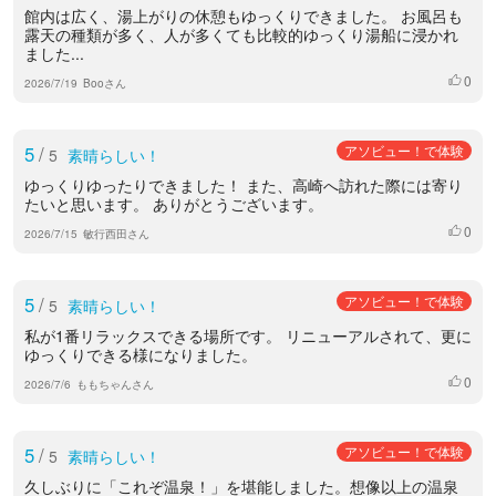
館内は広く、湯上がりの休憩もゆっくりできました。 お風呂も
露天の種類が多く、人が多くても比較的ゆっくり湯船に浸かれ
ました...
0
いいね
2026/7/19
Booさん
5
/
アソビュー！で体験
5
素晴らしい！
ゆっくりゆったりできました！ また、高崎へ訪れた際には寄り
たいと思います。 ありがとうございます。
0
いいね
2026/7/15
敏行西田さん
5
/
アソビュー！で体験
5
素晴らしい！
私が1番リラックスできる場所です。 リニューアルされて、更に
ゆっくりできる様になりました。
0
いいね
2026/7/6
ももちゃんさん
5
/
アソビュー！で体験
5
素晴らしい！
久しぶりに「これぞ温泉！」を堪能しました。想像以上の温泉