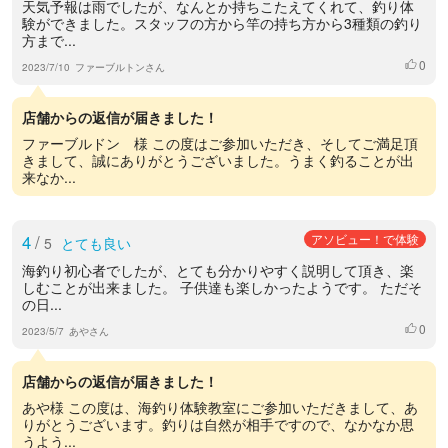
天気予報は雨でしたが、なんとか持ちこたえてくれて、釣り体
験ができました。スタッフの方から竿の持ち方から3種類の釣り
方まで...
0
いいね
2023/7/10
ファーブルトンさん
店舗からの返信が届きました！
ファーブルドン 様 この度はご参加いただき、そしてご満足頂
きまして、誠にありがとうございました。うまく釣ることが出
来なか...
4
/
アソビュー！で体験
5
とても良い
海釣り初心者でしたが、とても分かりやすく説明して頂き、楽
しむことが出来ました。 子供達も楽しかったようです。 ただそ
の日...
0
いいね
2023/5/7
あやさん
店舗からの返信が届きました！
あや様 この度は、海釣り体験教室にご参加いただきまして、あ
りがとうございます。釣りは自然が相手ですので、なかなか思
うよう...