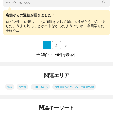
0
いいね
2022/8/8
ロビンさん
店舗からの返信が届きました！
ロビン様 この度は、ご参加頂きまして誠にありがとうございま
した。うまく釣ることが出来なかったようですが、今回学んだ
基礎や...
1
2
＞
全 35件中 1~9件を表示中
関連エリア
北陸
福井県
三国・あわら
お魚集積所おとと(みくに隠居処内)
関連キーワード