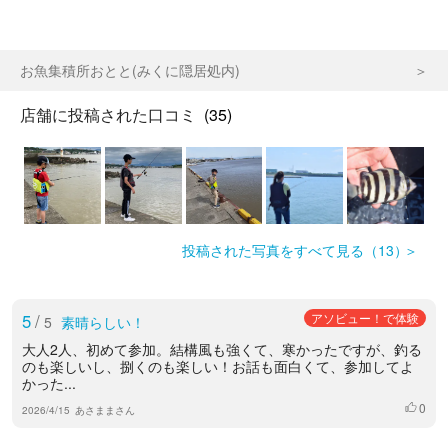
お魚集積所おとと(みくに隠居処内)
店舗に投稿された口コミ
(35)
投稿された写真をすべて見る（13）
5
/
アソビュー！で体験
5
素晴らしい！
大人2人、初めて参加。結構風も強くて、寒かったですが、釣る
のも楽しいし、捌くのも楽しい！お話も面白くて、参加してよ
かった...
0
いいね
2026/4/15
あさままさん