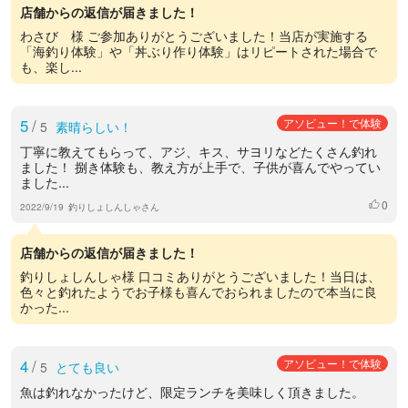
店舗からの返信が届きました！
わさび 様 ご参加ありがとうございました！当店が実施する
「海釣り体験」や「丼ぶり作り体験」はリピートされた場合で
も、楽し...
5
/
アソビュー！で体験
5
素晴らしい！
丁寧に教えてもらって、アジ、キス、サヨリなどたくさん釣れ
ました！ 捌き体験も、教え方が上手で、子供が喜んでやってい
ました...
0
いいね
2022/9/19
釣りしょしんしゃさん
店舗からの返信が届きました！
釣りしょしんしゃ様 口コミありがとうございました！当日は、
色々と釣れたようでお子様も喜んでおられましたので本当に良
かった...
4
/
アソビュー！で体験
5
とても良い
魚は釣れなかったけど、限定ランチを美味しく頂きました。