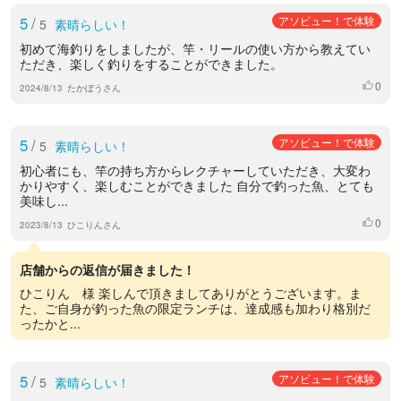
5
/
アソビュー！で体験
5
素晴らしい！
初めて海釣りをしましたが、竿・リールの使い方から教えてい
ただき、楽しく釣りをすることができました。
0
いいね
2024/8/13
たかぼうさん
5
/
アソビュー！で体験
5
素晴らしい！
初心者にも、竿の持ち方からレクチャーしていただき、大変わ
かりやすく、楽しむことができました 自分で釣った魚、とても
美味し...
0
いいね
2023/8/13
ひこりんさん
店舗からの返信が届きました！
ひこりん 様 楽しんで頂きましてありがとうございます。ま
た、ご自身が釣った魚の限定ランチは、達成感も加わり格別だ
ったかと...
5
/
アソビュー！で体験
5
素晴らしい！