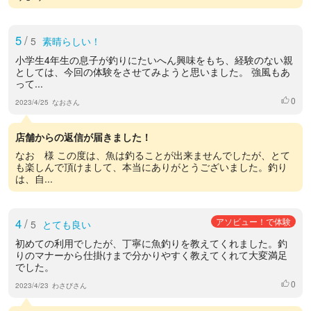
5
/
5
素晴らしい！
小学生4年生の息子が釣りにたいへん興味をもち、経験のない親
としては、今回の体験をさせてみようと思いました。 強風もあ
って...
0
いいね
2023/4/25
なおさん
店舗からの返信が届きました！
なお 様 この度は、魚は釣ることが出来ませんでしたが、とて
も楽しんで頂けまして、本当にありがとうございました。釣り
は、自...
4
/
アソビュー！で体験
5
とても良い
初めての利用でしたが、丁寧に魚釣りを教えてくれました。釣
りのマナーから仕掛けまで分かりやすく教えてくれて大変満足
でした。
0
いいね
2023/4/23
わさびさん