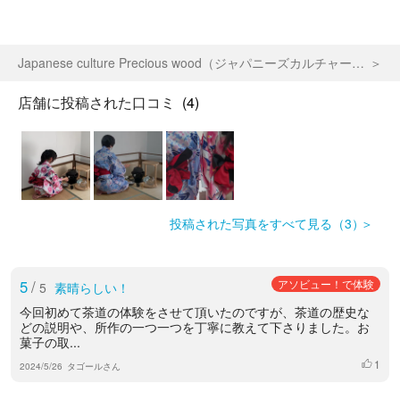
Japanese culture Precious wood（ジャパニーズカルチャープレシャスウッド）
店舗に投稿された口コミ
(4)
投稿された写真をすべて見る（3）
5
/
アソビュー！で体験
5
素晴らしい！
今回初めて茶道の体験をさせて頂いたのですが、茶道の歴史な
どの説明や、所作の一つ一つを丁寧に教えて下さりました。お
菓子の取...
1
いいね
2024/5/26
タゴールさん