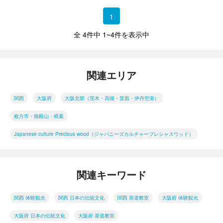
1
全 4件中 1~4件を表示中
関連エリア
関西
大阪府
大阪北部（茨木・高槻・箕面・伊丹空港）
枚方市・御殿山・樟葉
Japanese culture Precious wood（ジャパニーズカルチャープレシャスウッド）
関連キーワード
関西 体験観光
関西 日本の伝統文化
関西 茶道教室
大阪府 体験観光
大阪府 日本の伝統文化
大阪府 茶道教室