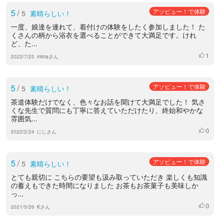
5
/
アソビュー！で体験
5
素晴らしい！
一度、娘達を連れて、着付けの体験をしたく参加しました！ た
くさんの柄から浴衣を選べることができて大満足です。けれ
ど、た...
1
いいね
2022/7/23
mimaさん
5
/
アソビュー！で体験
5
素晴らしい！
茶道体験だけでなく、色々なお話を聞けて大満足でした！ 気さ
くな先生で質問にも丁寧に答えていただけたり、終始和やかな
雰囲気...
0
いいね
2022/2/24
にしさん
5
/
アソビュー！で体験
5
素晴らしい！
とても親切に こちらの要望も汲み取っていただき 楽しくも知識
の蓄えもできた時間になりました お茶もお茶菓子も美味しか
っ...
0
いいね
2021/5/26
Kさん