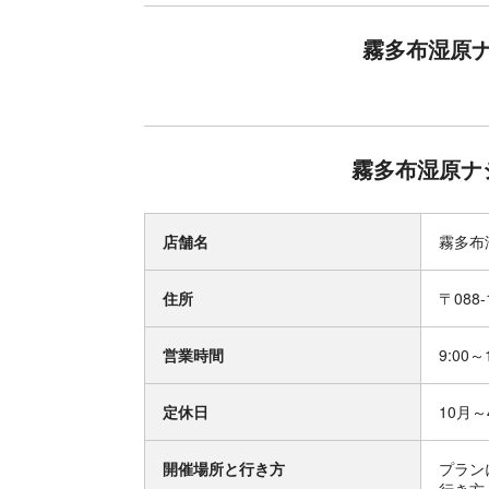
霧多布湿原
霧多布湿原ナ
店舗名
霧多布
住所
〒088
営業時間
9:00～
定休日
10月
開催場所と行き方
プラン