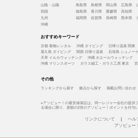
山陰・山陽
鳥取県
島根県
岡山県
広島県
四国
徳島県
香川県
愛媛県
高知県
九州
福岡県
佐賀県
長崎県
熊本県
沖縄
おすすめキーワード
京都 着物レンタル
沖縄 ダイビング
日帰り温泉 関東
屋久島 ダイビング
関西 日帰り温泉
石垣島 シュノー
天草 イルカウォッチング
沖縄 ホエールウォッチング
沖縄 マリンスポーツ
ガラス細工・ガラス工房 東京
宮
その他
ランキングから探す
拠点から探す
掲載お問い合わせ
※アソビュー！の最安値保証は、同一レジャー会社の提供
る場合に限り、差額の2倍のアソビュー！ポイントを付与
リンクについて
ヘル
アソビュー