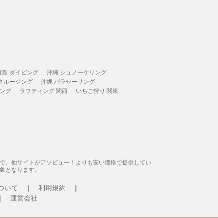
垣島 ダイビング
沖縄 シュノーケリング
 クルージング
沖縄 パラセーリング
ィング
ラフティング 関西
いちご狩り 関東
態で、他サイトがアソビュー！よりも安い価格で提供してい
象となります。
ついて
利用規約
運営会社