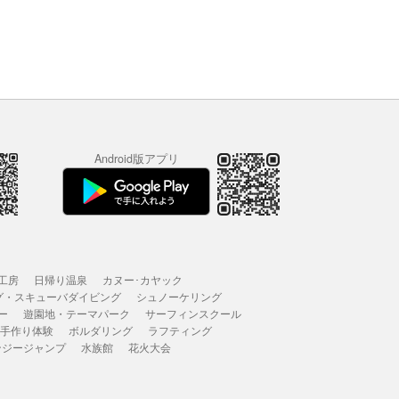
Android版アプリ
工房
日帰り温泉
カヌー･カヤック
グ・スキューバダイビング
シュノーケリング
ー
遊園地・テーマパーク
サーフィンスクール
 手作り体験
ボルダリング
ラフティング
ンジージャンプ
水族館
花火大会