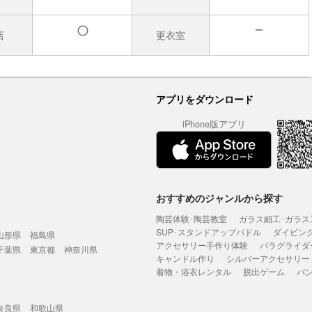
店
更衣室
無
有
アプリをダウンロード
iPhone版アプリ
おすすめのジャンルから探す
陶芸体験･陶芸教室
ガラス細工･ガラス
SUP･スタンドアップパドル
ダイビン
山形県
福島県
アクセサリー手作り体験
パラグライダ
千葉県
東京都
神奈川県
キャンドル作り
シルバーアクセサリー
着物・浴衣レンタル
脱出ゲーム
バ
奈良県
和歌山県