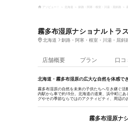
アソビュー！
北海道
釧路・阿寒・根室・川湯・屈斜路
霧多布湿原ナショナルトラ
北海道
釧路・阿寒・根室・川湯・屈斜
店舗概要
プラン
口コ
北海道・霧多布湿原の広大な自然を体感で
霧多布湿原の自然を未来の子供たちへ引き継ぐ活
内駅から車で約15分。北海道の道東、浜中町にあ
グやその季節ならではのアクティビティ、周辺の
霧多布湿原ナ