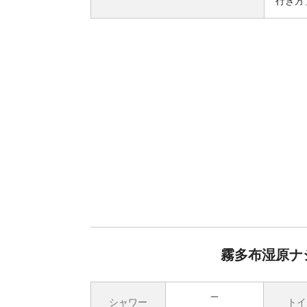
行き方
霧多布湿原ナ
シャワー
トイ
無