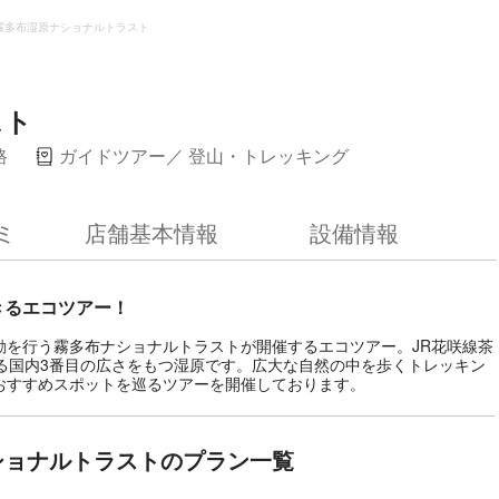
霧多布湿原ナショナルトラスト
スト
路
ガイドツアー
登山・トレッキング
ミ
店舗基本情報
設備情報
きるエコツアー！
動を行う霧多布ナショナルトラストが開催するエコツアー。JR花咲線茶
る国内3番目の広さをもつ湿原です。広大な自然の中を歩くトレッキン
おすすめスポットを巡るツアーを開催しております。
ショナルトラストのプラン一覧