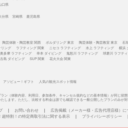
山口県
大分県
宮崎県
鹿児島県
陶芸体験・陶芸教室 関西
ボルダリング 東京
陶芸体験・陶芸教室 東京
石
ケリング
ラフティング 関東
ニセコ ラフティング
水上 ラフティング
横浜
奥多摩 ラフティング
串本 ダイビング
鬼怒川 ラフティング
球磨川 ラフテ
古島 ダイビング
SUP 関東
花火大会 関東
アソビュー！ギフト
人気の観光スポット情報
プラン（体験内容、利用日、参加条件、キャンセル規約などの基本情報）が同じ状
いたします。ただし、比較する料金は誰でも確認できる一般公開したプランのみが対
プ
お問い合わせ
広告掲載（メーカー様・広告代理店様）に
！超特割！の特定商取引法に関する表示
プライバシーポリシー