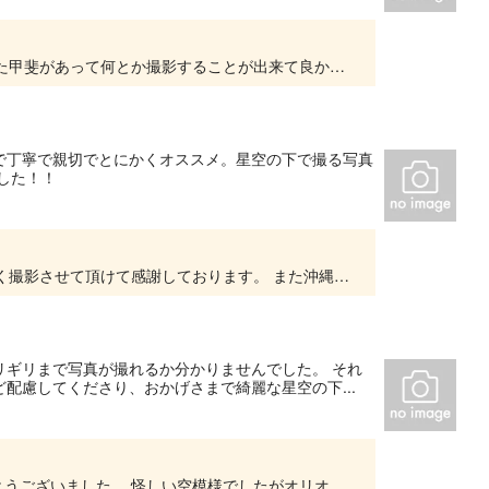
先日はご参加頂き有り難うございました。 粘った甲斐があって何とか撮影することが出来て良かったです。 またチャンスが出来ましたら遊びに来て頂ければと思います。 お待ちしております。 沖...
で丁寧で親切でとにかくオススメ。星空の下で撮る写真
した！！
先日はご来店頂き有り難うございました！ 楽しく撮影させて頂けて感謝しております。 また沖縄に遊びに来て下さい。お待ちしております🎶 沖縄てぃんが〜らphotoclub
リギリまで写真が撮れるか分かりませんでした。 それ
配慮してくださり、おかげさまで綺麗な星空の下...
こちらこそ撮影当日は大変お世話になりありがとうございました。 怪しい空模様でしたがオリオン座に見守られながら楽しく撮影させて頂けて感謝しております。 またチャンスがありましたらご家族の...