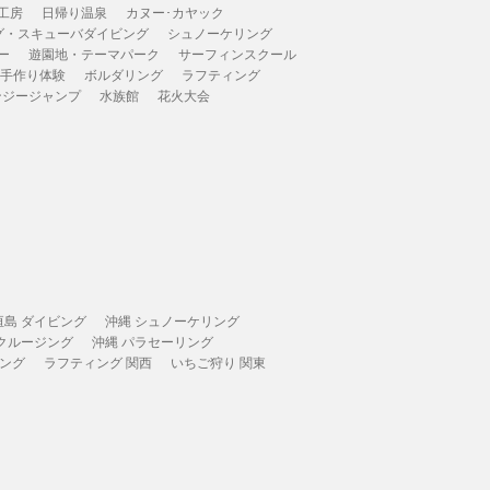
工房
日帰り温泉
カヌー･カヤック
グ・スキューバダイビング
シュノーケリング
ー
遊園地・テーマパーク
サーフィンスクール
 手作り体験
ボルダリング
ラフティング
ンジージャンプ
水族館
花火大会
垣島 ダイビング
沖縄 シュノーケリング
 クルージング
沖縄 パラセーリング
ィング
ラフティング 関西
いちご狩り 関東