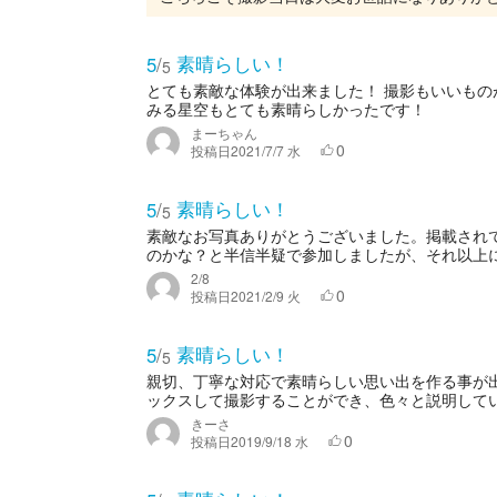
素晴らしい！
5
/
5
とても素敵な体験が出来ました！ 撮影もいいもの
みる星空もとても素晴らしかったです！
まーちゃん
0
投稿日
2021/7/7 水
素晴らしい！
5
/
5
素敵なお写真ありがとうございました。掲載され
のかな？と半信半疑で参加しましたが、それ以上に
2/8
0
投稿日
2021/2/9 火
素晴らしい！
5
/
5
親切、丁寧な対応で素晴らしい思い出を作る事が
ックスして撮影することができ、色々と説明していた
きーさ
0
投稿日
2019/9/18 水