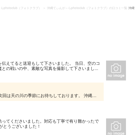
photoclub（フォトクラブ）
沖縄てぃんが～らphotoclub（フォトクラブ）の口コミ一覧
沖縄
を伝えてると送迎もして下さいました。 当日、空のコ
との戦いの中、素敵な写真を撮影して下さいまし...
先日はご参加いただき有り難うございました。 次回は天の川の季節にお待ちしております。 沖縄てぃんが〜らphotoclub
粘ってくださいました。対応も丁寧で有り難かったで
がとうございました！