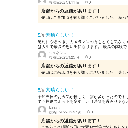
0
投稿日
2024/8/11 日
店舗からの返信があります！
素晴らしい！
5
/
5
絶対にやるべき。カメラマンの方もとても気さく
は人生で最高の思い出になります。 最高の体験で
ジェネシス
0
投稿日
2023/9/25 月
店舗からの返信があります！
素晴らしい！
5
/
5
予約当日のお天気が怪しく、雲が多かったのでギ
でも撮影スポットを変更したり時間を遅らせるなど
kunchan
0
投稿日
2022/12/27 火
店舗からの返信があります！