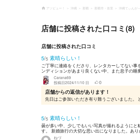
アソビュー！
沖縄
那覇
那覇市・首里
沖縄てぃんが～ら
店舗に投稿された口コミ(8)
店舗に投稿された口コミ
素晴らしい！
5
/
5
ご丁寧に連絡をくださり、レンタカーしてない事
ンディションがあまり良くない中、また息子の睡魔
Carana69
0
投稿日
2024/11/10 日
店舗からの返信があります！
素晴らしい！
5
/
5
曇が多い中、少しでもいい写真が撮れるようにと
す。 新婚旅行の大切な思い出になりました。あり
ねづ