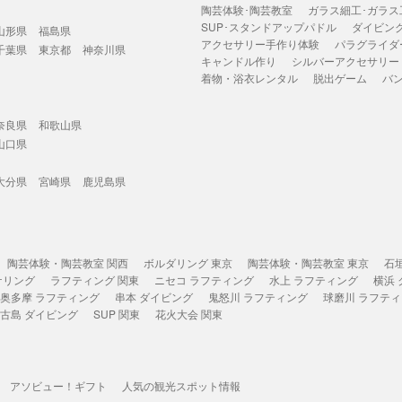
陶芸体験･陶芸教室
ガラス細工･ガラス
SUP･スタンドアップパドル
ダイビン
山形県
福島県
アクセサリー手作り体験
パラグライダ
千葉県
東京都
神奈川県
キャンドル作り
シルバーアクセサリー
着物・浴衣レンタル
脱出ゲーム
バ
奈良県
和歌山県
山口県
大分県
宮崎県
鹿児島県
陶芸体験・陶芸教室 関西
ボルダリング 東京
陶芸体験・陶芸教室 東京
石
ケリング
ラフティング 関東
ニセコ ラフティング
水上 ラフティング
横浜
奥多摩 ラフティング
串本 ダイビング
鬼怒川 ラフティング
球磨川 ラフテ
古島 ダイビング
SUP 関東
花火大会 関東
アソビュー！ギフト
人気の観光スポット情報