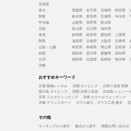
北海道
東北
青森県
岩手県
宮城県
秋田県
関東
栃木県
群馬県
茨城県
埼玉県
甲信越
山梨県
長野県
新潟県
北陸
富山県
石川県
福井県
東海
静岡県
岐阜県
愛知県
三重県
関西
滋賀県
京都府
大阪府
兵庫県
山陰・山陽
鳥取県
島根県
岡山県
広島県
四国
徳島県
香川県
愛媛県
高知県
九州
福岡県
佐賀県
長崎県
熊本県
沖縄
おすすめキーワード
京都 着物レンタル
沖縄 ダイビング
日帰り温泉 関東
屋久島 ダイビング
関西 日帰り温泉
石垣島 シュノー
天草 イルカウォッチング
沖縄 ホエールウォッチング
沖縄 マリンスポーツ
ガラス細工・ガラス工房 東京
宮
その他
ランキングから探す
拠点から探す
掲載お問い合わせ