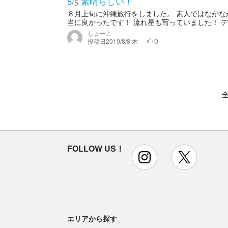
素晴らしい！
5
/
5
８月上旬に沖縄旅行をしました。 素人ではなか
当に良かったです！ 流れ星も写っていました！ デ
しょーこ
0
投稿日
2019/8/8 木
全
FOLLOW US！
instagram
x
エリアから探す