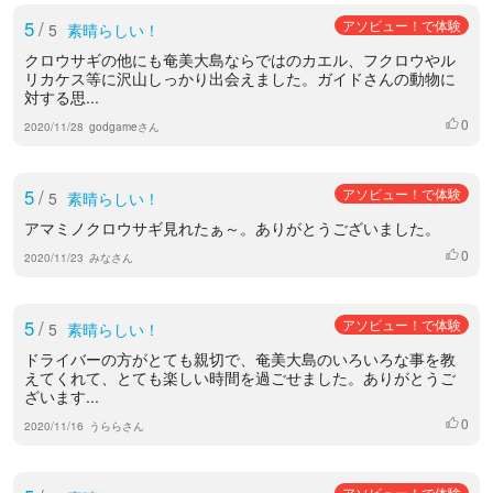
5
/
アソビュー！で体験
5
素晴らしい！
クロウサギの他にも奄美大島ならではのカエル、フクロウやル
リカケス等に沢山しっかり出会えました。ガイドさんの動物に
対する思...
0
いいね
2020/11/28
godgameさん
5
/
アソビュー！で体験
5
素晴らしい！
アマミノクロウサギ見れたぁ～。ありがとうございました。
0
いいね
2020/11/23
みなさん
5
/
アソビュー！で体験
5
素晴らしい！
ドライバーの方がとても親切で、奄美大島のいろいろな事を教
えてくれて、とても楽しい時間を過ごせました。ありがとうご
ざいます...
0
いいね
2020/11/16
うららさん
アソビュー！で体験