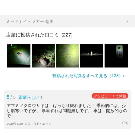
ミッドナイトツアー 奄美
店舗に投稿された口コミ
(227)
投稿された写真をすべて見る（123）
5
/
アソビュー！で体験
5
素晴らしい！
アマミノクロウサギは、ばっちり観れました！ 季節的には、少
し肌寒いですが、 厚着すれば問題無しです。 車は、開放的なの
で...
0
いいね
2020/11/30
まなこりあんぬさん