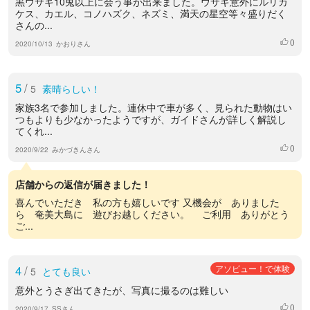
黒ウサギ10兎以上に会う事が出来ました。ウサギ意外にルリカ
ケス、カエル、コノハズク、ネズミ、満天の星空等々盛りだく
さんの...
0
いいね
2020/10/13
かおりさん
5
/
5
素晴らしい！
家族3名で参加しました。連休中で車が多く、見られた動物はい
つもよりも少なかったようですが、ガイドさんが詳しく解説し
てくれ...
0
いいね
2020/9/22
みかづきんさん
店舗からの返信が届きました！
喜んでいただき 私の方も嬉しいです 又機会が ありました
ら 奄美大島に 遊びお越しください。 ご利用 ありがとう
ご...
4
/
アソビュー！で体験
5
とても良い
意外とうさぎ出てきたが、写真に撮るのは難しい
0
いいね
2020/9/17
SSさん