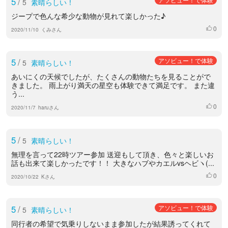
5
/
5
素晴らしい！
ジープで色んな希少な動物が見れて楽しかった♪
0
いいね
2020/11/10
くみさん
5
/
アソビュー！で体験
5
素晴らしい！
あいにくの天候でしたが、たくさんの動物たちを見ることがで
きました。 雨上がり満天の星空も体験できて満足です。 また違
う...
0
いいね
2020/11/7
haruさん
5
/
5
素晴らしい！
無理を言って22時ツアー参加 送迎もして頂き、色々と楽しいお
話も出来て楽しかったです！！ 大きなハブやカエルvsヘビヽ(...
0
いいね
2020/10/22
Kさん
5
/
アソビュー！で体験
5
素晴らしい！
同行者の希望で気乗りしないまま参加したが結果誘ってくれて