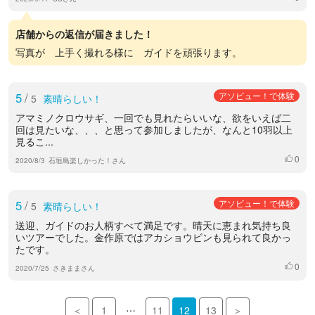
店舗からの返信が届きました！
写真が 上手く撮れる様に ガイドを頑張ります。
5
/
アソビュー！で体験
5
素晴らしい！
アマミノクロウサギ、一回でも見れたらいいな、欲をいえば二
回は見たいな、、、と思って参加しましたが、なんと10羽以上
見るこ...
0
いいね
2020/8/3
石垣島楽しかった！さん
5
/
アソビュー！で体験
5
素晴らしい！
送迎、ガイドのお人柄すべて満足です。晴天に恵まれ気持ち良
いツアーでした。金作原ではアカショウビンも見られて良かっ
たです。
0
いいね
2020/7/25
さきままさん
…
＜
1
11
12
13
＞