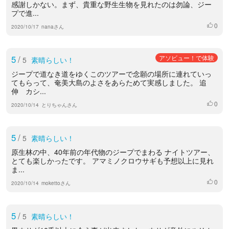
感謝しかない。まず、貴重な野生生物を見れたのは勿論、ジー
プで進...
0
いいね
2020/10/17
nanaさん
5
/
アソビュー！で体験
5
素晴らしい！
ジープで道なき道をゆくこのツアーで念願の場所に連れていっ
てもらって、奄美大島のよさをあらためて実感しました。 追
伸 カシ...
0
いいね
2020/10/14
とりちゃんさん
5
/
5
素晴らしい！
原生林の中、40年前の年代物のジープでまわる ナイトツアー、
とても楽しかったです。 アマミノクロウサギも予想以上に見れ
ま...
0
いいね
2020/10/14
mokettoさん
5
/
5
素晴らしい！