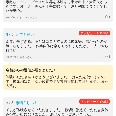
素敵なステンドグラスの世界を体験する事が出来て大変良かっ
たです。オーナーさんも丁寧に教えて下さり初めてづくしでし
たが安心...
1
いいね
2023/3/19
まコロッケさん
4
/
アソビュー！で体験
5
とても良い
部屋が暑すぎる。あとはコロナ禍なのに換気等が無かったのが
気になりました。 作業自体は楽しくやれましたが、一人でやら
れてい...
1
いいね
2022/8/20
るるるさん
店舗からの返信が届きました！
体験いただきありがとうございました。 はんだを使いますの
で、換気扇は見えない位置ですが常時換気しております。 また
大変お...
5
/
アソビュー！で体験
5
素晴らしい！
子供が体験させていただきました。 親切に教えていただき夏休
みの思い出になりました。 ありがとうございました。