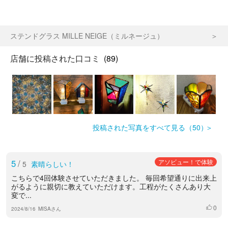
ステンドグラス MILLE NEIGE（ミルネージュ）
店舗に投稿された口コミ
(89)
投稿された写真をすべて見る（50）
5
/
アソビュー！で体験
5
素晴らしい！
こちらで4回体験させていただきました。 毎回希望通りに出来上
がるように親切に教えていただけます。工程がたくさんあり大
変で...
0
いいね
2024/8/16
MISAさん