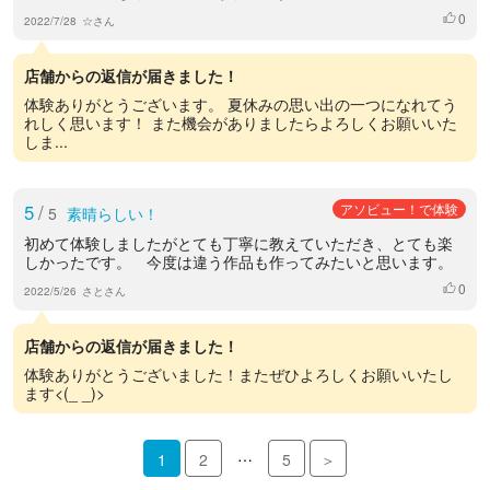
0
いいね
2022/7/28
☆さん
店舗からの返信が届きました！
体験ありがとうございます。 夏休みの思い出の一つになれてう
れしく思います！ また機会がありましたらよろしくお願いいた
しま...
5
/
アソビュー！で体験
5
素晴らしい！
初めて体験しましたがとても丁寧に教えていただき、とても楽
しかったです。 今度は違う作品も作ってみたいと思います。
0
いいね
2022/5/26
さとさん
店舗からの返信が届きました！
体験ありがとうございました！またぜひよろしくお願いいたし
ます<(_ _)>
…
1
2
5
＞