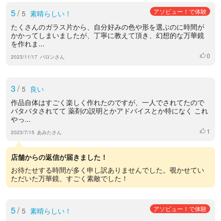
5
/
アソビュー！で体験
5
素晴らしい！
たくさんのガラス片から、自分好みの色や形を選ぶのに時間が
かかってしまいましたが、丁寧に教えて頂き、幻想的な万華鏡
を作れま...
0
いいね
2023/11/17
バロンさん
3
/
5
良い
作品自体はすごく楽しく作れたのですが、一人でされてたので
バタバタされてて 薬剤の説明とかアドバイスとか特になく これ
やっ...
1
いいね
2023/7/15
あみたさん
店舗からの返信が届きました！
お待たせする時間が多く申し訳ありませんでした。覗かせてい
ただいた万華鏡、すごく素敵でした！
5
/
アソビュー！で体験
5
素晴らしい！