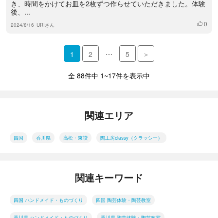
き、時間をかけてお皿を2枚ずつ作らせていただきました。体験
後、...
0
いいね
2024/8/16
URIさん
…
1
2
5
＞
全 88件中 1~17件を表示中
関連エリア
四国
香川県
高松・東讃
陶工房classy（クラッシー）
関連キーワード
四国 ハンドメイド・ものづくり
四国 陶芸体験・陶芸教室
香川県 ハンドメイド・ものづくり
香川県 陶芸体験・陶芸教室