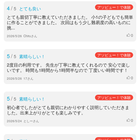
4
/
アソビュー！で体験
5
とても良い
とても親切丁寧に教えていただきました。 小1の子どもでも簡単
に作ることができました。 次回はもう少し難易度の高いものに
挑...
0
いいね
2026/5/26
Chiruさん
5
/
アソビュー！で体験
5
素晴らしい！
2度目の利用です。 先生が丁寧に教えてくれるので 安心で楽し
いです。 時間も1時間から1時間半なので 丁度いい時間です！
0
いいね
2026/5/26
17さん
5
/
アソビュー！で体験
5
素晴らしい！
初心者でしたがとても親切にわかりやすく説明していただきま
した。出来上がりがとても楽しみです。
0
いいね
2026/5/24
としーさん
アソビュー！で体験