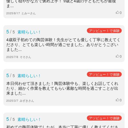
優しく穏やかな方で褒め上手！ 9歳と4歳の子どもたちが最後
ま...
0
いいね
2025/8/17
とみーさん
5
/
アソビュー！で体験
5
素晴らしい！
4歳双子初めての陶芸体験！先生がとても優しく丁寧に教えてく
ださり、とても楽しい時間が過ごせました。ありがとうござい
ました...
0
いいね
2025/7/8
そそさん
5
/
アソビュー！で体験
5
素晴らしい！
本日伺わせて頂きました！陶芸体験中も、楽しくお話してくれ
たり、細かく作業を教えてもらい素敵な時間を過ごすことが出
来ました...
0
いいね
2025/3/7
みずきさん
5
/
アソビュー！で体験
5
素晴らしい！
初めての陶芸体験でしたが、本当に丁寧に優しく教えてくださ