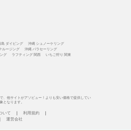
垣島 ダイビング
沖縄 シュノーケリング
 クルージング
沖縄 パラセーリング
ィング
ラフティング 関西
いちご狩り 関東
態で、他サイトがアソビュー！よりも安い価格で提供してい
象となります。
ついて
利用規約
運営会社