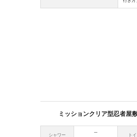
行き方
ミッションクリア型忍者屋敷「
シャワー
トイ
無