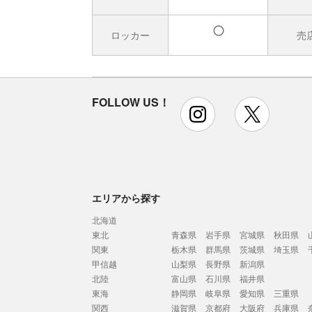
ロッカー
売
有
FOLLOW US！
instagram
x
エリアから探す
北海道
東北
青森県
岩手県
宮城県
秋田県
関東
栃木県
群馬県
茨城県
埼玉県
甲信越
山梨県
長野県
新潟県
北陸
富山県
石川県
福井県
東海
静岡県
岐阜県
愛知県
三重県
関西
滋賀県
京都府
大阪府
兵庫県