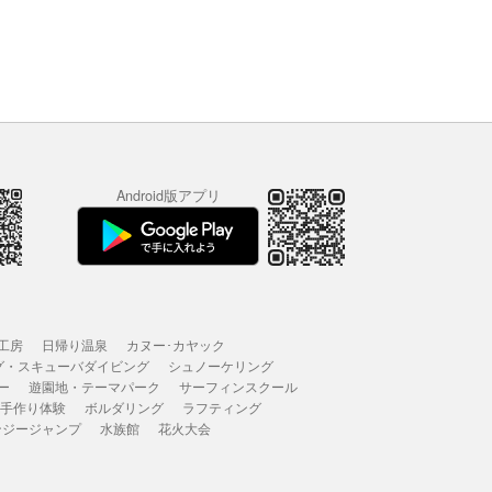
Android版アプリ
工房
日帰り温泉
カヌー･カヤック
グ・スキューバダイビング
シュノーケリング
ー
遊園地・テーマパーク
サーフィンスクール
 手作り体験
ボルダリング
ラフティング
ンジージャンプ
水族館
花火大会