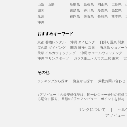
山陰・山陽
鳥取県
島根県
岡山県
広島県
四国
徳島県
香川県
愛媛県
高知県
九州
福岡県
佐賀県
長崎県
熊本県
沖縄
おすすめキーワード
京都 着物レンタル
沖縄 ダイビング
日帰り温泉 関東
屋久島 ダイビング
関西 日帰り温泉
石垣島 シュノー
天草 イルカウォッチング
沖縄 ホエールウォッチング
沖縄 マリンスポーツ
ガラス細工・ガラス工房 東京
宮
その他
ランキングから探す
拠点から探す
掲載お問い合わせ
※アソビュー！の最安値保証は、同一レジャー会社の提供
る場合に限り、差額の2倍のアソビュー！ポイントを付与
リンクについて
ヘル
アソビュー