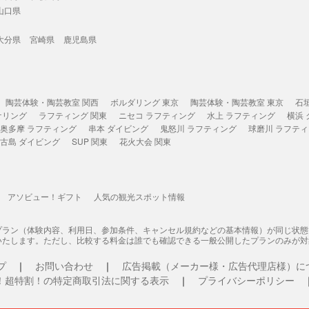
山口県
大分県
宮崎県
鹿児島県
陶芸体験・陶芸教室 関西
ボルダリング 東京
陶芸体験・陶芸教室 東京
石
ケリング
ラフティング 関東
ニセコ ラフティング
水上 ラフティング
横浜
奥多摩 ラフティング
串本 ダイビング
鬼怒川 ラフティング
球磨川 ラフテ
古島 ダイビング
SUP 関東
花火大会 関東
アソビュー！ギフト
人気の観光スポット情報
プラン（体験内容、利用日、参加条件、キャンセル規約などの基本情報）が同じ状
いたします。ただし、比較する料金は誰でも確認できる一般公開したプランのみが対
プ
お問い合わせ
広告掲載（メーカー様・広告代理店様）に
！超特割！の特定商取引法に関する表示
プライバシーポリシー