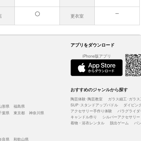
店
更衣室
無
有
アプリをダウンロード
iPhone版アプリ
おすすめのジャンルから探す
陶芸体験･陶芸教室
ガラス細工･ガラス
SUP･スタンドアップパドル
ダイビン
山形県
福島県
アクセサリー手作り体験
パラグライダ
千葉県
東京都
神奈川県
キャンドル作り
シルバーアクセサリー
着物・浴衣レンタル
脱出ゲーム
バ
奈良県
和歌山県