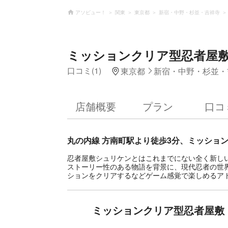
アソビュー！
関東
東京都
新宿・中野・杉並・吉祥寺
ミッションクリア型忍者屋敷「
口コミ(1)
東京都
新宿・中野・杉並・
店舗概要
プラン
口コ
丸の内線 方南町駅より徒歩3分、ミッショ
忍者屋敷シュリケンとはこれまでにない全く新し
ストーリー性のある物語を背景に、現代忍者の世
ションをクリアするなどゲーム感覚で楽しめるア
ミッションクリア型忍者屋敷「