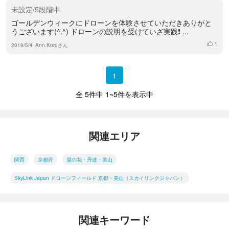
未設定/5段階中
ゴールデンウィークにドローンを体験させていただきありがと
うございます(^.^) ドローンの説明を受けていざ実践❗️ ...
1
いいね
2019/5/4
Ann.Koroさん
1
全 5件中 1~5件を表示中
関連エリア
関西
京都府
湯の花・丹波・美山
SkyLink Japan ドローンフィールド 京都・美山（スカイリンクジャパン）
関連キーワード