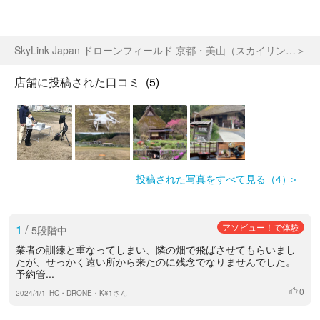
SkyLink Japan ドローンフィールド 京都・美山（スカイリンクジャパン）
店舗に投稿された口コミ
(5)
投稿された写真をすべて見る（4）
1
/
アソビュー！で体験
5段階中
業者の訓練と重なってしまい、隣の畑で飛ばさせてもらいまし
たが、せっかく遠い所から来たのに残念でなりませんでした。
予約管...
0
いいね
2024/4/1
HC・DRONE・K¥1さん