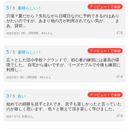
5
/
アソビュー！で体験
5
素晴らしい！
穴場？夏だから？失礼ながら日曜日なのに予約できるのはあり
がたいのですが、あまり他の方が利用されてない気が、、、ま
あ、貸切...
0
いいね
2022/8/21
HC・DRONE・K¥1さん
5
/
アソビュー！で体験
5
素晴らしい！
広々とした旧小学校？グランドで、初心者の練習には最高の環
境でした。 自宅から遠いですが、リーズナブルで今後も練習に
利用し...
0
いいね
2022/8/7
HC・DRONE・K¥1さん
3
/
アソビュー！で体験
5
良い
始めての経験を息子と2人でき、息子も楽しかったと言っていた
のが嬉しく思います。 色々と教えて頂き楽しく学びました。
0
いいね
2021/3/15
大和さん