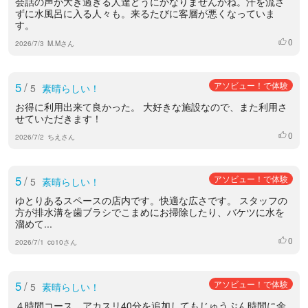
会話の声が大き過ぎる人達どうにかなりませんかね。汗を流さ
ずに水風呂に入る人々も。来るたびに客層が悪くなっていま
す。
0
いいね
2026/7/3
M.Mさん
5
/
アソビュー！で体験
5
素晴らしい！
お得に利用出来て良かった。 大好きな施設なので、また利用さ
せていただきます！
0
いいね
2026/7/2
ちえさん
5
/
アソビュー！で体験
5
素晴らしい！
ゆとりあるスペースの店内です。快適な広さです。 スタッフの
方が排水溝を歯ブラシでこまめにお掃除したり、バケツに水を
溜めて...
0
いいね
2026/7/1
co10さん
5
/
アソビュー！で体験
5
素晴らしい！
４時間コース、アカスリ40分を追加してもじゅうぶん時間に余