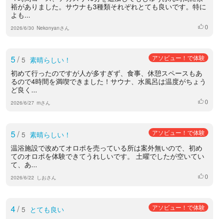
裕がありました。サウナも3種類それぞれとても良いです。特に
よも...
0
いいね
2026/6/30
Nekonyanさん
5
/
アソビュー！で体験
5
素晴らしい！
初めて行ったのですが人が多すぎず、食事、休憩スペースもあ
るので4時間を満喫できました！サウナ、水風呂は温度がちょう
ど良く...
0
いいね
2026/6/27
mさん
5
/
アソビュー！で体験
5
素晴らしい！
温浴施設で改めてオロポを売っている所は案外無いので、初め
てのオロポを体験できてうれしいです。 土曜でしたが空いてい
て、あ...
0
いいね
2026/6/22
しおさん
4
/
アソビュー！で体験
5
とても良い