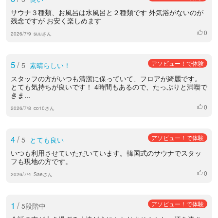
サウナ３種類、お風呂は水風呂と２種類です 外気浴がないのが
残念ですが お安く楽しめます
0
いいね
2026/7/9
suuさん
5
/
アソビュー！で体験
5
素晴らしい！
スタッフの方がいつも清潔に保っていて、フロアが綺麗です。
とても気持ちが良いです！ 4時間もあるので、たっぷりと満喫で
きま...
0
いいね
2026/7/8
co10さん
4
/
アソビュー！で体験
5
とても良い
いつも利用させていただいています。韓国式のサウナでスタッ
フも現地の方です。
0
いいね
2026/7/4
Saeさん
1
/
アソビュー！で体験
5段階中