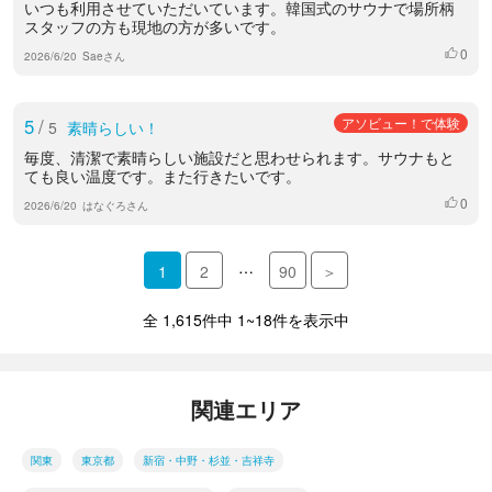
いつも利用させていただいています。韓国式のサウナで場所柄
スタッフの方も現地の方が多いです。
0
いいね
2026/6/20
Saeさん
5
/
アソビュー！で体験
5
素晴らしい！
毎度、清潔で素晴らしい施設だと思わせられます。サウナもと
ても良い温度です。また行きたいです。
0
いいね
2026/6/20
はなぐろさん
…
1
2
90
＞
全 1,615件中 1~18件を表示中
関連エリア
関東
東京都
新宿・中野・杉並・吉祥寺