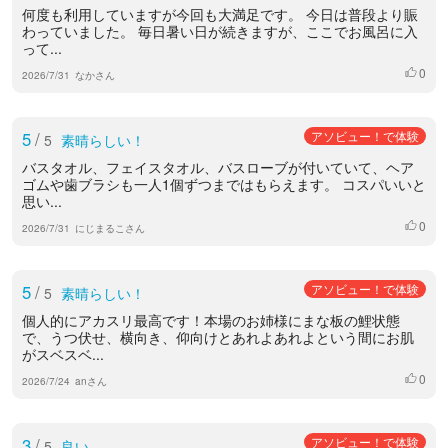
何度も利用していますが今回も大満足です。 今日は普段より賑
わっていました。 毎日暑い日が続きますが、ここでお風呂に入
って...
0
いいね
2026/7/31
なかさん
5
/
アソビュー！で体験
5
素晴らしい！
バスタオル、フェイスタオル、バスローブが付いていて、ヘア
ゴムや歯ブラシも一人1個ずつまではもらえます。 コスパいいと
思い...
0
いいね
2026/7/31
にじまるこさん
5
/
アソビュー！で体験
5
素晴らしい！
個人的にアカスリ最高です！本場のお姉様にまな板の鯉状態
で、うつ伏せ、横向き、仰向けとあれよあれよという間にお肌
がスベスベ...
0
いいね
2026/7/24
anさん
3
/
アソビュー！で体験
5
良い