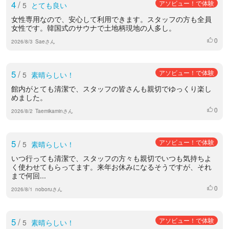
4
/
アソビュー！で体験
5
とても良い
女性専用なので、安心して利用できます。スタッフの方も全員
女性です。韓国式のサウナで土地柄現地の人多し。
0
いいね
2026/8/3
Saeさん
5
/
アソビュー！で体験
5
素晴らしい！
館内がとても清潔で、スタッフの皆さんも親切でゆっくり楽し
めました。
0
いいね
2026/8/2
Taemikaminさん
5
/
アソビュー！で体験
5
素晴らしい！
いつ行っても清潔で、スタッフの方々も親切でいつも気持ちよ
く使わせてもらってます。来年お休みになるそうですが、それ
まで何回...
0
いいね
2026/8/1
noboruさん
5
/
アソビュー！で体験
5
素晴らしい！