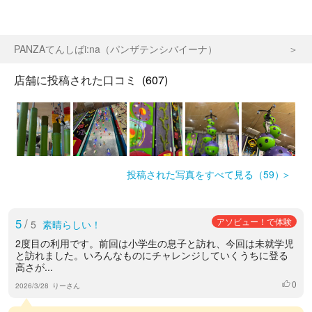
PANZAてんしばi:na（パンザテンシバイーナ）
店舗に投稿された口コミ
(607)
投稿された写真をすべて見る（59）
5
/
アソビュー！で体験
5
素晴らしい！
2度目の利用です。前回は小学生の息子と訪れ、今回は未就学児
と訪れました。いろんなものにチャレンジしていくうちに登る
高さが...
0
いいね
2026/3/28
りーさん