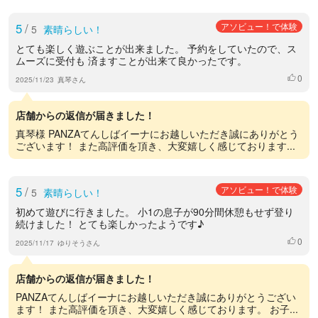
5
/
アソビュー！で体験
5
素晴らしい！
とても楽しく遊ぶことが出来ました。 予約をしていたので、ス
ムーズに受付も 済ますことが出来て良かったです。
0
いいね
2025/11/23
真琴さん
店舗からの返信が届きました！
真琴様 PANZAてんしばイーナにお越しいただき誠にありがとう
ございます！ また高評価を頂き、大変嬉しく感じております...
5
/
アソビュー！で体験
5
素晴らしい！
初めて遊びに行きました。 小1の息子が90分間休憩もせず登り
続けました！ とても楽しかったようです♪
0
いいね
2025/11/17
ゆりそうさん
店舗からの返信が届きました！
PANZAてんしばイーナにお越しいただき誠にありがとうござい
ます！ また高評価を頂き、大変嬉しく感じております。 お子...