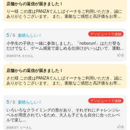
店舗からの返信が届きました！
りー様 この度はPANZAてんしばイーナをご利用いただき、誠に
ありがとうございます。 また、素敵なご感想と高評価をお寄...
5
/
アソビュー！で体験
5
素晴らしい！
小学生の子供と一緒に参加しました。「noborun!」はただ登る
だけでなく、ゲーム感覚で楽しめる仕掛けがいっぱいで、運動...
0
いいね
2026/3/19
さださん
店舗からの返信が届きました！
さだ様 この度はPANZAてんしばイーナをご利用いただき、誠に
ありがとうございます。 また、素敵なご感想と高評価をお寄...
5
/
アソビュー！で体験
5
素晴らしい！
いろいろなクライミングの形があり、それぞれにチャレンジレ
ベルが用意されているため、大人も子どもも自分に合ったレベ
ルで楽し...
0
いいね
2026/3/7
りーさん