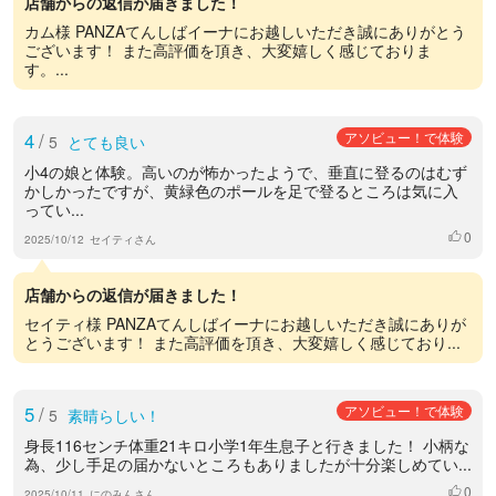
店舗からの返信が届きました！
カム様 PANZAてんしばイーナにお越しいただき誠にありがとう
ございます！ また高評価を頂き、大変嬉しく感じておりま
す。...
4
/
アソビュー！で体験
5
とても良い
小4の娘と体験。高いのが怖かったようで、垂直に登るのはむず
かしかったですが、黄緑色のポールを足で登るところは気に入
ってい...
0
いいね
2025/10/12
セイティさん
店舗からの返信が届きました！
セイティ様 PANZAてんしばイーナにお越しいただき誠にありが
とうございます！ また高評価を頂き、大変嬉しく感じており...
5
/
アソビュー！で体験
5
素晴らしい！
身長116センチ体重21キロ小学1年生息子と行きました！ 小柄な
為、少し手足の届かないところもありましたが十分楽しめてい...
0
いいね
2025/10/11
にのみんさん