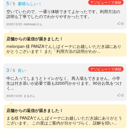
5
/
アソビュー！で体験
5
素晴らしい！
空いていたので、一通り体験できてよかったです。利用方法の
説明も丁寧でしたのでわかりやすかったです。
0
いいね
2025/12/25
melonpanさん
店舗からの返信が届きました！
melonpan 様 PANZAてんしばイーナにお越しいただき誠にあり
がとうございます！ また「利用方法の説明がわか...
3
/
アソビュー！で体験
5
良い
中に入ってしまうとトイレがなく、再入場もできません。小学
生は付き添いが必要で親も2200円かかります。90分お気をつけ
く...
0
いいね
2025/12/25
まるさん
店舗からの返信が届きました！
まる様 PANZAてんしばイーナにお越しいただき誠にありがとう
ございます。 この度はご案内が分かりづらく、誤解を招い...