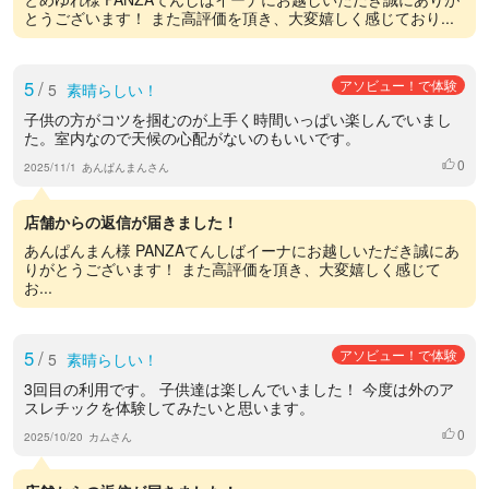
とうございます！ また高評価を頂き、大変嬉しく感じており...
5
/
アソビュー！で体験
5
素晴らしい！
子供の方がコツを掴むのが上手く時間いっぱい楽しんでいまし
た。室内なので天候の心配がないのもいいです。
0
いいね
2025/11/1
あんぱんまんさん
店舗からの返信が届きました！
あんぱんまん様 PANZAてんしばイーナにお越しいただき誠にあ
りがとうございます！ また高評価を頂き、大変嬉しく感じて
お...
5
/
アソビュー！で体験
5
素晴らしい！
3回目の利用です。 子供達は楽しんでいました！ 今度は外のア
スレチックを体験してみたいと思います。
0
いいね
2025/10/20
カムさん