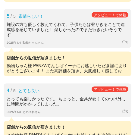
5
/
アソビュー！で体験
5
素晴らしい！
施設の方も優しく教えてくれて、子供たちは登りきることで達
成感を感じていました！ 楽しかったのでまた行きたいそうで
す！
0
いいね
2025/11/4
動物ちゃんさん
店舗からの返信が届きました！
動物ちゃん様 PANZAてんしばイーナにお越しいただき誠にあり
がとうございます！ また高評価を頂き、大変嬉しく感じてお...
4
/
アソビュー！で体験
5
とても良い
とっても楽しかったです。 ちょっと、金具が硬くてのつけ外し
に時間がかかってしまった。
0
いいね
2025/11/3
とめゆれさん
店舗からの返信が届きました！
とめゆれ様 PANZAてんしばイーナにお越しいただき誠にありが