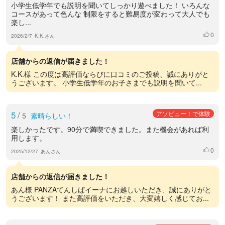
小学生低学年でも説明を聞いてしっかり遊べました！ いろんな
コースがあって色んな 制限をすると難易度が変わって大人でも
楽し...
0
いいね
2026/2/7
K.K.さん
店舗からの返信が届きました！
K.K.様 この度は高評価ならびに口コミのご投稿、誠にありがと
うございます。 小学生低学年のお子さまでも説明を聞いて...
5
/
アソビュー！で体験
5
素晴らしい！
楽しかったです。90分で満喫できました。また機会があれば利
用します。
0
いいね
2025/12/27
あんさん
店舗からの返信が届きました！
あん様 PANZAてんしばイーナにお越しいただき、誠にありがと
うございます！ また高評価をいただき、大変嬉しく感じてお...