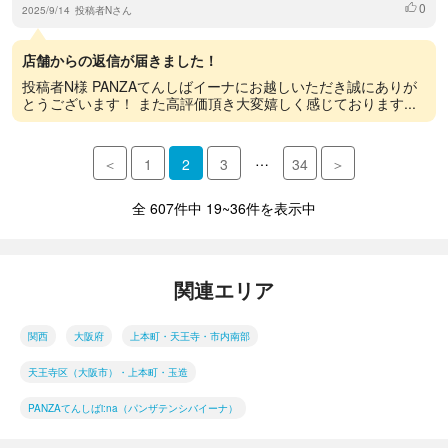
0
いいね
2025/9/14
投稿者Nさん
店舗からの返信が届きました！
投稿者N様 PANZAてんしばイーナにお越しいただき誠にありが
とうございます！ また高評価頂き大変嬉しく感じております...
…
＜
1
2
3
34
＞
全 607件中 19~36件を表示中
関連エリア
関西
大阪府
上本町・天王寺・市内南部
天王寺区（大阪市）・上本町・玉造
PANZAてんしばi:na（パンザテンシバイーナ）