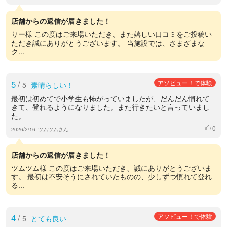
店舗からの返信が届きました！
りー様 この度はご来場いただき、また嬉しい口コミをご投稿い
ただき誠にありがとうございます。 当施設では、さまざまな
ク...
5
/
アソビュー！で体験
5
素晴らしい！
最初は初めてで小学生も怖がっていましたが、だんだん慣れて
きて、登れるようになりました。また行きたいと言っていまし
た。
0
いいね
2026/2/16
ツムツムさん
店舗からの返信が届きました！
ツムツム様 この度はご来場いただき、誠にありがとうございま
す。 最初は不安そうにされていたものの、少しずつ慣れて登れ
る...
4
/
アソビュー！で体験
5
とても良い