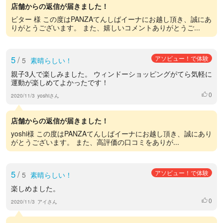
店舗からの返信が届きました！
ビター 様 この度はPANZAてんしばイーナにお越し頂き、誠にあ
りがとうございます。 また、嬉しいコメントありがとうご...
5
/
アソビュー！で体験
5
素晴らしい！
親子3人で楽しみました。 ウィンドーショッピングがてら気軽に
運動が楽しめてよかったです！
0
いいね
2020/11/3
yoshiさん
店舗からの返信が届きました！
yoshi様 この度はPANZAてんしばイーナにお越し頂き、誠にあり
がとうございます。 また、高評価の口コミをありが...
5
/
アソビュー！で体験
5
素晴らしい！
楽しめました。
0
いいね
2020/11/3
アイさん