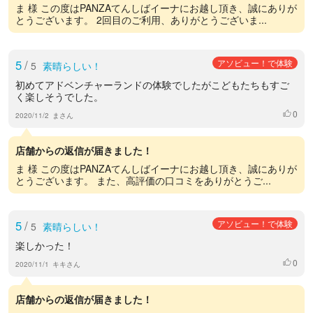
ま 様 この度はPANZAてんしばイーナにお越し頂き、誠にありが
とうございます。 2回目のご利用、ありがとうございま...
5
/
アソビュー！で体験
5
素晴らしい！
初めてアドベンチャーランドの体験でしたがこどもたちもすご
く楽しそうでした。
0
いいね
2020/11/2
まさん
店舗からの返信が届きました！
ま 様 この度はPANZAてんしばイーナにお越し頂き、誠にありが
とうございます。 また、高評価の口コミをありがとうご...
5
/
アソビュー！で体験
5
素晴らしい！
楽しかった！
0
いいね
2020/11/1
キキさん
店舗からの返信が届きました！