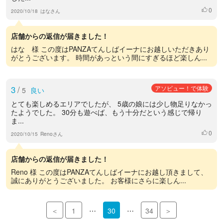
0
いいね
2020/10/18
はなさん
店舗からの返信が届きました！
はな 様 この度はPANZAてんしばイーナにお越しいただきあり
がとうございます。 時間があっという間にすぎるほど楽しん...
3
/
アソビュー！で体験
5
良い
とても楽しめるエリアでしたが、 5歳の娘には少し物足りなかっ
たようでした。 30分も遊べば、もう十分だという感じで帰り
ま...
0
いいね
2020/10/15
Renoさん
店舗からの返信が届きました！
Reno 様 この度はPANZAてんしばイーナにお越し頂きまして、
誠にありがとうございました。 お客様にさらに楽しん...
…
…
＜
1
30
34
＞