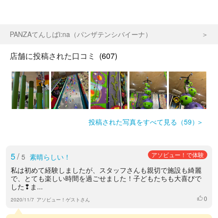
PANZAてんしばi:na（パンザテンシバイーナ）
店舗に投稿された口コミ
(607)
投稿された写真をすべて見る（59）
5
/
アソビュー！で体験
5
素晴らしい！
私は初めて経験しましたが、スタッフさんも親切で施設も綺麗
で、とても楽しい時間を過ごせました！子どもたちも大喜びで
した❢ま...
0
いいね
2020/11/7
アソビュー！ゲストさん