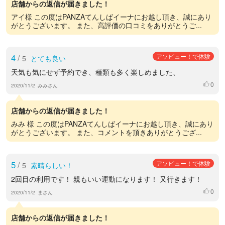
店舗からの返信が届きました！
アイ様 この度はPANZAてんしばイーナにお越し頂き、誠にあり
がとうございます。 また、高評価の口コミをありがとうご...
4
/
アソビュー！で体験
5
とても良い
天気も気にせず予約でき、種類も多く楽しめました、
0
いいね
2020/11/2
みみさん
店舗からの返信が届きました！
みみ 様 この度はPANZAてんしばイーナにお越し頂き、誠にあり
がとうございます。 また、コメントを頂きありがとうござ...
5
/
アソビュー！で体験
5
素晴らしい！
2回目の利用です！ 親もいい運動になります！ 又行きます！
0
いいね
2020/11/2
まさん
店舗からの返信が届きました！