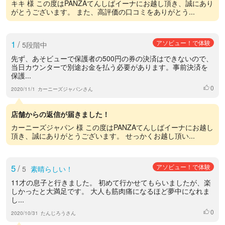
キキ 様 この度はPANZAてんしばイーナにお越し頂き、誠にあり
がとうございます。 また、高評価の口コミをありがとう...
1
/
アソビュー！で体験
5段階中
先ず、あそビューで保護者の500円の券の決済はできないので、
当日カウンターで別途お金を払う必要があります。事前決済を
保護...
0
いいね
2020/11/1
カーニーズジャパンさん
店舗からの返信が届きました！
カーニーズジャパン 様 この度はPANZAてんしばイーナにお越し
頂き、誠にありがとうございます。 せっかくお越し頂い...
5
/
アソビュー！で体験
5
素晴らしい！
11才の息子と行きました。 初めて行かせてもらいましたが、楽
しかったと大満足です。 大人も筋肉痛になるほど夢中になれま
し...
0
いいね
2020/10/31
たんじろうさん