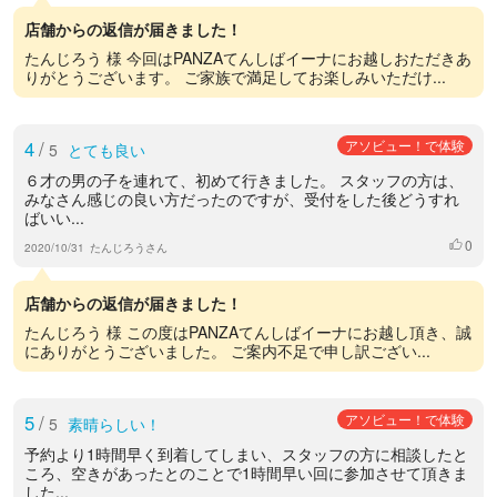
店舗からの返信が届きました！
たんじろう 様 今回はPANZAてんしばイーナにお越しおただきあ
りがとうございます。 ご家族で満足してお楽しみいただけ...
4
/
アソビュー！で体験
5
とても良い
６才の男の子を連れて、初めて行きました。 スタッフの方は、
みなさん感じの良い方だったのですが、受付をした後どうすれ
ばいい...
0
いいね
2020/10/31
たんじろうさん
店舗からの返信が届きました！
たんじろう 様 この度はPANZAてんしばイーナにお越し頂き、誠
にありがとうございました。 ご案内不足で申し訳ござい...
5
/
アソビュー！で体験
5
素晴らしい！
予約より1時間早く到着してしまい、スタッフの方に相談したと
ころ、空きがあったとのことで1時間早い回に参加させて頂きま
した...