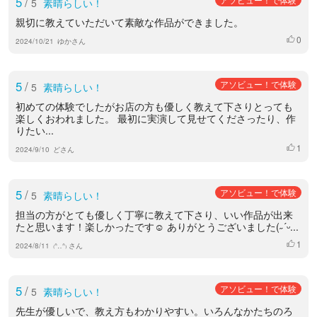
5
/
5
素晴らしい！
親切に教えていただいて素敵な作品ができました。
0
いいね
2024/10/21
ゆかさん
5
/
アソビュー！で体験
5
素晴らしい！
初めての体験でしたがお店の方も優しく教えて下さりとっても
楽しくおわれました。 最初に実演して見せてくださったり、作
りたい...
1
いいね
2024/9/10
どさん
5
/
アソビュー！で体験
5
素晴らしい！
担当の方がとても優しく丁寧に教えて下さり、いい作品が出来
たと思います！楽しかったです☺️ ありがとうございました(˶´ᵕ...
1
いいね
2024/8/11
₍ᐢ‥ᐢ₎ さん
5
/
アソビュー！で体験
5
素晴らしい！
先生が優しいで、教え方もわかりやすい。いろんなかたちのろ