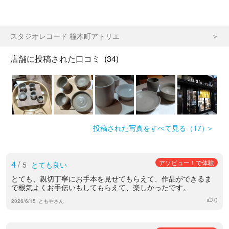
スタジオレコード 橦木町アトリエ
店舗に投稿された口コミ
(34)
投稿された写真をすべて見る（17）
4
/
アソビュー！で体験
5
とても良い
とても、親切丁寧にお手本を見せてもらえて、作品ができるま
で根気よくお手伝いもしてもらえて、楽しかったです。
0
いいね
2026/6/15
ともやさん