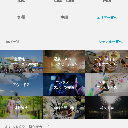
九州
沖縄
エリア一覧へ
遊び一覧
ジャンル一覧へ
遊園地・
温泉・スパ・
ハンドメイド・
テーマパーク・美術館
リラクゼーション
ものづくり
エンタメ・
スポーツ・
アウトドア
スポーツ観戦
フィットネス
体験観光
趣味・習い事
花火大会
よくある質問・初心者ガイド