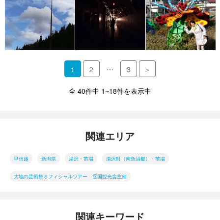
…
1
2
3
＞
全 40件中 1~18件を表示中
関連エリア
甲信越
新潟県
湯沢・苗場
湯沢町（南魚沼郡）・苗場
大地の芸術祭オフィシャルツアー 雪国観光舎主催
関連キーワード