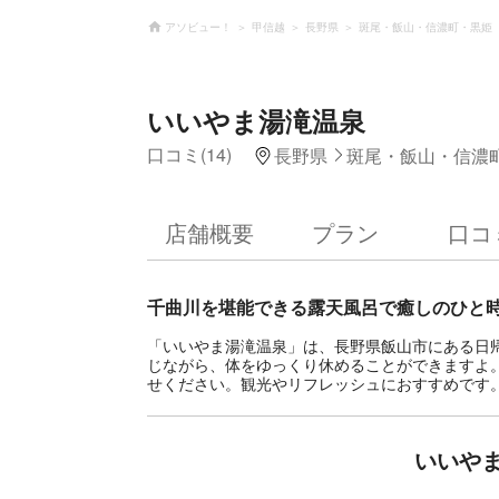
アソビュー！
甲信越
長野県
斑尾・飯山・信濃町・黒姫
いいやま湯滝温泉
口コミ(14)
長野県
斑尾・飯山・信濃
店舗概要
プラン
口コ
千曲川を堪能できる露天風呂で癒しのひと
「いいやま湯滝温泉」は、長野県飯山市にある日
じながら、体をゆっくり休めることができますよ
せください。観光やリフレッシュにおすすめです
いいや