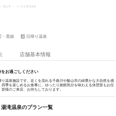
飯山市
いいやま湯滝温泉
町・黒姫
日帰り温泉
ミ
店舗基本情報
時をお過ごしください
帰り温泉施設です。近くを流れる千曲川や飯山市の緑豊かな大自然を感
。四季を楽しめるお食事に、ゆったり旅館気分を味わえる休憩室もお任
。皆様のご来店、お待ちしております。
ま湯滝温泉のプラン一覧