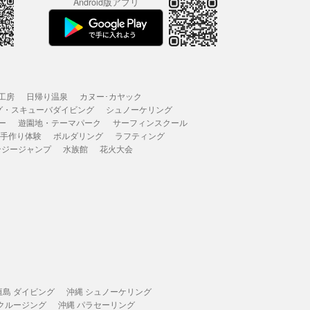
Android版アプリ
工房
日帰り温泉
カヌー･カヤック
グ・スキューバダイビング
シュノーケリング
ー
遊園地・テーマパーク
サーフィンスクール
 手作り体験
ボルダリング
ラフティング
ンジージャンプ
水族館
花火大会
垣島 ダイビング
沖縄 シュノーケリング
 クルージング
沖縄 パラセーリング