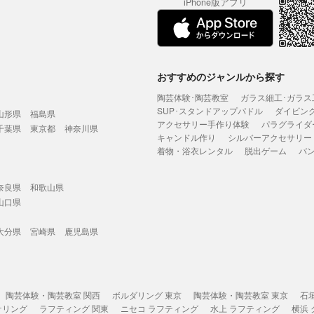
iPhone版アプリ
おすすめのジャンルから探す
陶芸体験･陶芸教室
ガラス細工･ガラス
SUP･スタンドアップパドル
ダイビン
山形県
福島県
アクセサリー手作り体験
パラグライダ
千葉県
東京都
神奈川県
キャンドル作り
シルバーアクセサリー
着物・浴衣レンタル
脱出ゲーム
バ
奈良県
和歌山県
山口県
大分県
宮崎県
鹿児島県
陶芸体験・陶芸教室 関西
ボルダリング 東京
陶芸体験・陶芸教室 東京
石
ケリング
ラフティング 関東
ニセコ ラフティング
水上 ラフティング
横浜