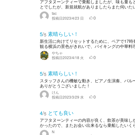
アフタヌーンティーで乗船しましたが、味も量もと
とでしたが、新規就航がありましたらまた伺いた
tac
0
投稿日
2023/4/23 日
素晴らしい！
5
/
5
新生活に向けてリセットするために、ペアで17
観る横浜の景色がきれいで、バイキングの中華料理
やちゃ
0
投稿日
2023/4/18 火
素晴らしい！
5
/
5
スタッフさんの機敏な動き、ピアノ生演奏、バル
ありがとうございました！
けん
0
投稿日
2023/3/29 水
とても良い
4
/
5
アフタヌーンティーの内容が良く、飲茶が美味し
かったので、またお会い出来るなら乗船したいくらい
N