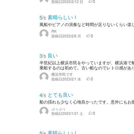
0
投稿日
2023/2/12 日
素晴らしい！
5
/
5
風船やピアノの演奏など時間が足りないくらい楽
RK
0
投稿日
2023/2/6 月
良い
3
/
5
半世紀以上横浜市民をやっていますが、横浜港で
乗船するのは初めて。古い船なのでレトロ感があり
横浜市民です
0
投稿日
2023/2/1 水
とても良い
4
/
5
船の揺れも少なく心地良かったです。意外にもお
ぷぅぷぅ
0
投稿日
2023/1/21 土
素晴らしい！
5
/
5