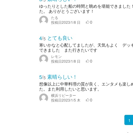
ゆったりとした船の時間と眺めを堪能できました
た。 ありがとうございます！
たる
0
投稿日
2023/1/8 日
とても良い
4
/
5
寒いかなと心配してましたが、天気もよく デッ
できました また行きたいです
レモン
0
投稿日
2023/1/8 日
素晴らしい！
5
/
5
想像以上に中華料理の質が良く、エンタメも楽し
た。また利用したいと思います。
横浜リピーター
0
投稿日
2023/1/5 木
1