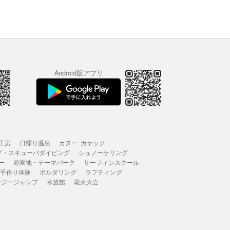
Android版アプリ
工房
日帰り温泉
カヌー･カヤック
グ・スキューバダイビング
シュノーケリング
ー
遊園地・テーマパーク
サーフィンスクール
 手作り体験
ボルダリング
ラフティング
ンジージャンプ
水族館
花火大会