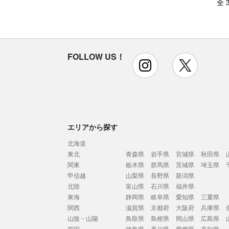
全 
FOLLOW US！
instagram
x
エリアから探す
北海道
東北
青森県
岩手県
宮城県
秋田県
関東
栃木県
群馬県
茨城県
埼玉県
甲信越
山梨県
長野県
新潟県
北陸
富山県
石川県
福井県
東海
静岡県
岐阜県
愛知県
三重県
関西
滋賀県
京都府
大阪府
兵庫県
山陰・山陽
鳥取県
島根県
岡山県
広島県
四国
徳島県
香川県
愛媛県
高知県