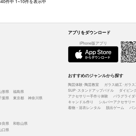
340件中 1~10件を表示中
アプリをダウンロード
iPhone版アプリ
おすすめのジャンルから探す
陶芸体験･陶芸教室
ガラス細工･ガラス
SUP･スタンドアップパドル
ダイビン
山形県
福島県
アクセサリー手作り体験
パラグライダ
千葉県
東京都
神奈川県
キャンドル作り
シルバーアクセサリー
着物・浴衣レンタル
脱出ゲーム
バ
奈良県
和歌山県
山口県